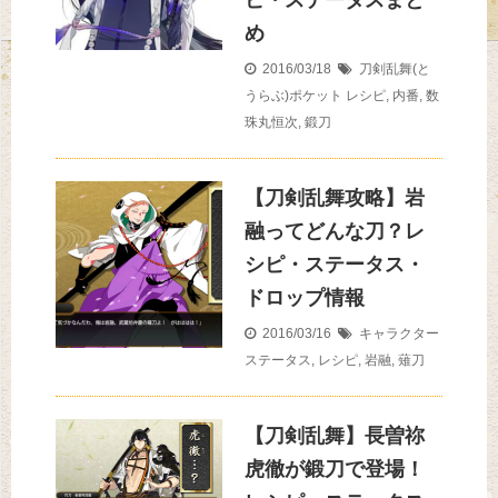
ピ・ステータスまと
め
2016/03/18
刀剣乱舞(と
うらぶ)ポケット
レシピ
,
内番
,
数
珠丸恒次
,
鍛刀
【刀剣乱舞攻略】岩
融ってどんな刀？レ
シピ・ステータス・
ドロップ情報
2016/03/16
キャラクター
ステータス
,
レシピ
,
岩融
,
薙刀
【刀剣乱舞】長曽祢
虎徹が鍛刀で登場！