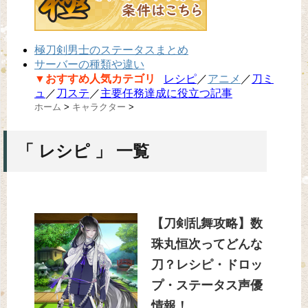
極刀剣男士のステータスまとめ
サーバーの種類や違い
▼おすすめ人気カテゴリ
レシピ
／
アニメ
／
刀ミ
ュ
／
刀ステ
／
主要任務達成に役立つ記事
ホーム
>
キャラクター
>
「 レシピ 」 一覧
【刀剣乱舞攻略】数
珠丸恒次ってどんな
刀？レシピ・ドロッ
プ・ステータス声優
情報！