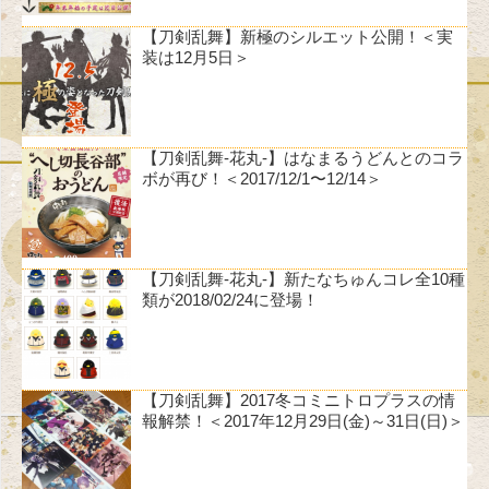
【刀剣乱舞】新極のシルエット公開！＜実
装は12月5日＞
【刀剣乱舞-花丸-】はなまるうどんとのコラ
ボが再び！＜2017/12/1〜12/14＞
【刀剣乱舞-花丸-】新たなちゅんコレ全10種
類が2018/02/24に登場！
【刀剣乱舞】2017冬コミニトロプラスの情
報解禁！＜2017年12月29日(金)～31日(日)＞