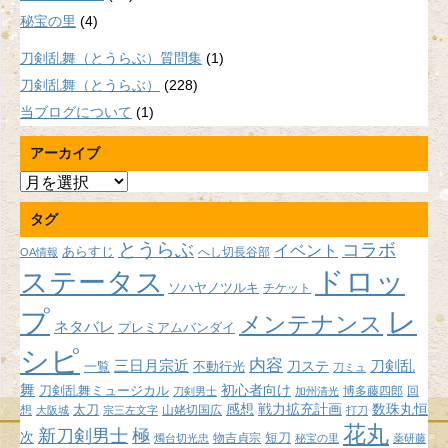
秘宝の里
(4)
刀剣乱舞（とうらぶ）質問集
(1)
刀剣乱舞（とうらぶ）
(228)
当ブログについて
(1)
アーカイブ
ア
ー
タグ
カ
イ
とうらぶ
コラボ
イベント
あらすじ
へし切長谷部
OA情報
ブ
ドロッ
ステータス
ソハヤノツルキ
チケット
プ
レ
メンテナンス
ネタバレ
プレミアムバンダイ
シピ
内容
三日月宗近
刀ステ
刀剣乱
不動行光
一覧
刀ミュ
舞
初心者向け
刀剣乱舞ミュージカル
博多藤四郎
回
刀剣男士
加州清光
感想
戦力拡充計画
数珠丸恒
想
太刀
山姥切国広
大阪城
宗三左文字
打刀
花丸
新刀剣男士
極
次
短刀
物吉貞宗
燭台切光忠
秘宝の里
薬研藤