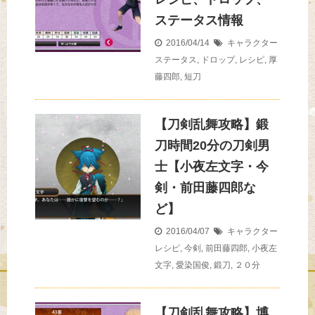
ステータス情報
2016/04/14
キャラクター
ステータス
,
ドロップ
,
レシピ
,
厚
藤四郎
,
短刀
【刀剣乱舞攻略】鍛
刀時間20分の刀剣男
士【小夜左文字・今
剣・前田藤四郎な
ど】
2016/04/07
キャラクター
レシピ
,
今剣
,
前田藤四郎
,
小夜左
文字
,
愛染国俊
,
鍛刀
,
２０分
【刀剣乱舞攻略】博