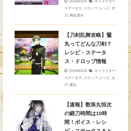
2016/03/25
キャラクター
ステータス
,
ドロップ
,
レシピ
,
太
刀
,
鶴丸国永
【刀剣乱舞攻略】鶯
丸ってどんな刀剣？
レシピ・ステータ
ス・ドロップ情報
2016/03/24
キャラクター
ステータス
,
ドロップ
,
レシピ
,
太
刀
,
鶯丸
【速報】数珠丸恒次
の鍛刀時間は10時
間！ボイス・レシ