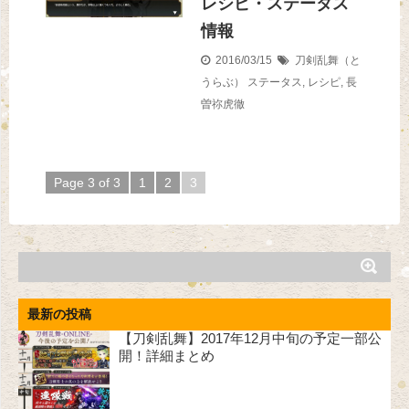
レシピ・ステータス
情報
2016/03/15
刀剣乱舞（と
うらぶ）
ステータス
,
レシピ
,
長
曽祢虎徹
Page 3 of 3
1
2
3
最新の投稿
【刀剣乱舞】2017年12月中旬の予定一部公
開！詳細まとめ