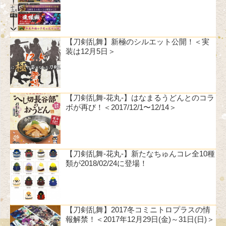
【刀剣乱舞】新極のシルエット公開！＜実
装は12月5日＞
【刀剣乱舞-花丸-】はなまるうどんとのコラ
ボが再び！＜2017/12/1〜12/14＞
【刀剣乱舞-花丸-】新たなちゅんコレ全10種
類が2018/02/24に登場！
【刀剣乱舞】2017冬コミニトロプラスの情
報解禁！＜2017年12月29日(金)～31日(日)＞