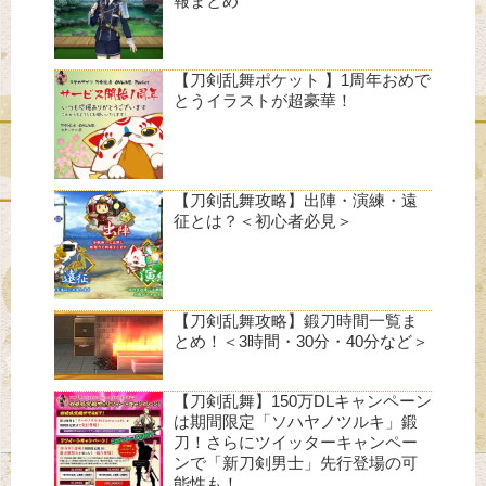
報まとめ
【刀剣乱舞ポケット 】1周年おめで
とうイラストが超豪華！
【刀剣乱舞攻略】出陣・演練・遠
征とは？＜初心者必見＞
【刀剣乱舞攻略】鍛刀時間一覧ま
とめ！＜3時間・30分・40分など＞
【刀剣乱舞】150万DLキャンペーン
は期間限定「ソハヤノツルキ」鍛
刀！さらにツイッターキャンペー
ンで「新刀剣男士」先行登場の可
能性も！