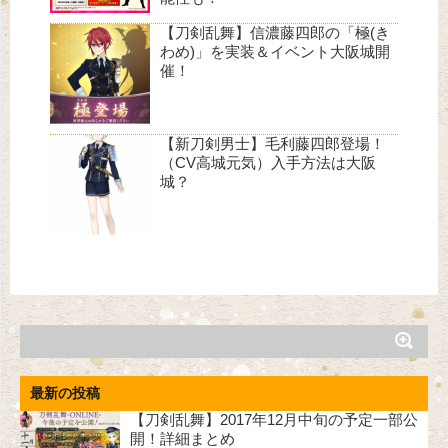
【刀剣乱舞】信濃藤四郎の「極(き
わめ)」を実装＆イベント大阪城開
催！
【新刀剣男士】毛利藤四郎登場！
（CV高城元気）入手方法は大阪
城？
最新の投稿
【刀剣乱舞】2017年12月中旬の予定一部公
開！詳細まとめ