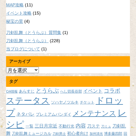
MAP攻略
(11)
イベント攻略
(15)
秘宝の里
(4)
刀剣乱舞（とうらぶ）質問集
(1)
刀剣乱舞（とうらぶ）
(228)
当ブログについて
(1)
アーカイブ
ア
ー
タグ
カ
イ
とうらぶ
コラボ
イベント
あらすじ
へし切長谷部
OA情報
ブ
ドロッ
ステータス
ソハヤノツルキ
チケット
プ
レ
メンテナンス
ネタバレ
プレミアムバンダイ
シピ
内容
三日月宗近
刀ステ
刀剣乱
不動行光
一覧
刀ミュ
舞
初心者向け
刀剣乱舞ミュージカル
博多藤四郎
回
刀剣男士
加州清光