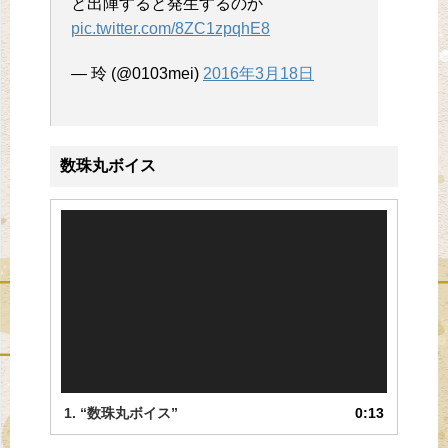
と出陣すると発生するのか
pic.twitter.com/8ZC1zpqhE8
— 玲 (@0103mei)
2016年3月18日
数珠丸ボイス
動
画
プ
レ
ー
ヤ
ー
1.
“数珠丸ボイス”
0:13