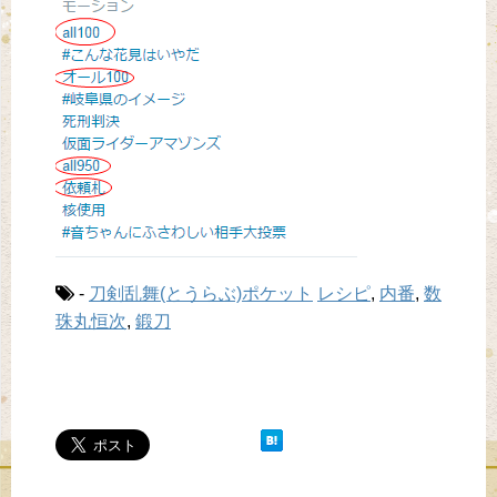
-
刀剣乱舞(とうらぶ)ポケット
レシピ
,
内番
,
数
珠丸恒次
,
鍛刀