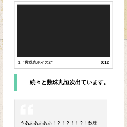
動
画
プ
レ
ー
ヤ
ー
1.
“数珠丸ボイス2”
0:12
続々と数珠丸恒次出ています。
うああああああ！？！？！！？！数珠