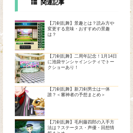
関連記事
【刀剣乱舞】景趣とは？読み方や
変更する意味・おすすめの景趣
は？
【刀剣乱舞】二周年記念！1月14日
に池袋サンシャインシティでトー
クショーあり！
【刀剣乱舞】新刀剣男士は一体
誰？＜審神者の予想まとめ＞
【刀剣乱舞】毛利藤四郎の入手方
法は？ステータス・声優・回想情