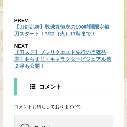
PREV
【刀剣乱舞】数珠丸恒次の100時間限定鍛
刀スタート！3/22（火）17時まで！
NEXT
【刀ステ】プレリクエスト先行の当落発
表！あらすじ・キャラクタービジュアル第
２弾も公開！
コメント
コメントお待ちしております(^^)