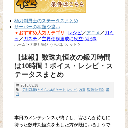
極刀剣男士のステータスまとめ
サーバーの種類や違い
▼おすすめ人気カテゴリ
レシピ
／
アニメ
／
刀ミ
ュ
／
刀ステ
／
主要任務達成に役立つ記事
ホーム
>
刀剣乱舞(とうらぶ)ポケット
>
【速報】数珠丸恒次の鍛刀時間
は10時間！ボイス・レシピ・ス
テータスまとめ
2016/03/18
-
刀剣乱舞(とうらぶ)ポケット
レシピ
,
内番
,
数珠丸恒次
,
鍛
刀
本日のメンテナンスが終了し、皆さんが待ちに
待った数珠丸恒次を出した方が既にいるようで