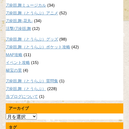
刀剣乱舞ミュージカル
(34)
刀剣乱舞（とうらぶ）アニメ
(52)
刀剣乱舞-花丸-
(34)
活撃/刀剣乱舞
(12)
刀剣乱舞（とうらぶ）グッズ
(98)
刀剣乱舞（とうらぶ）ポケット攻略
(42)
MAP攻略
(11)
イベント攻略
(15)
秘宝の里
(4)
刀剣乱舞（とうらぶ）質問集
(1)
刀剣乱舞（とうらぶ）
(228)
当ブログについて
(1)
アーカイブ
ア
ー
タグ
カ