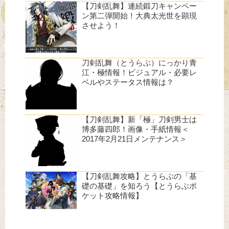
【刀剣乱舞】連続鍛刀キャンペー
ン第二弾開始！大典太光世を顕現
させよう！
刀剣乱舞（とうらぶ）にっかり青
江・極情報！ビジュアル・必要レ
ベルやステータス情報は？
【刀剣乱舞】新「極」刀剣男士は
博多藤四郎！画像・手紙情報＜
2017年2月21日メンテナンス＞
【刀剣乱舞攻略】とうらぶの「基
礎の基礎」を知ろう【とうらぶポ
ケット攻略情報】