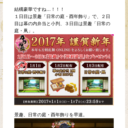
結構豪華ですね…！！！
１日目は景趣「日常の庭・酉年飾り」で、２日
目は幕の内弁当と小判、３日目は景趣「日常の
庭・凧」。
景趣、日常の庭・酉年飾りを早速。