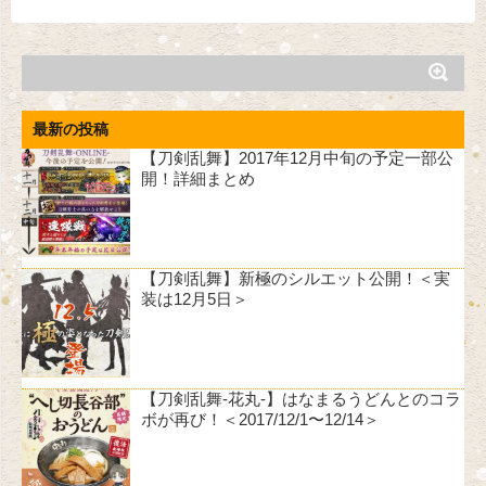
最新の投稿
【刀剣乱舞】2017年12月中旬の予定一部公
開！詳細まとめ
【刀剣乱舞】新極のシルエット公開！＜実
装は12月5日＞
【刀剣乱舞-花丸-】はなまるうどんとのコラ
ボが再び！＜2017/12/1〜12/14＞