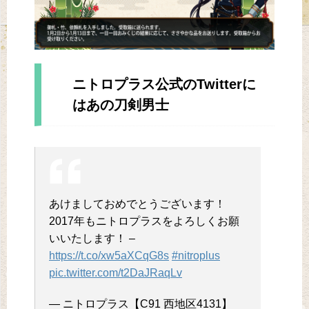
ニトロプラス公式のTwitterに
はあの刀剣男士
あけましておめでとうございます！
2017年もニトロプラスをよろしくお願
いいたします！ –
https://t.co/xw5aXCqG8s
#nitroplus
pic.twitter.com/t2DaJRaqLv
— ニトロプラス【C91 西地区4131】