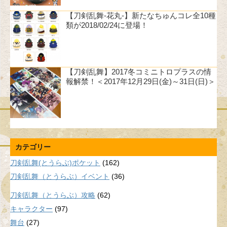
【刀剣乱舞-花丸-】新たなちゅんコレ全10種
類が2018/02/24に登場！
【刀剣乱舞】2017冬コミニトロプラスの情
報解禁！＜2017年12月29日(金)～31日(日)＞
カテゴリー
刀剣乱舞(とうらぶ)ポケット
(162)
刀剣乱舞（とうらぶ）イベント
(36)
刀剣乱舞（とうらぶ）攻略
(62)
キャラクター
(97)
舞台
(27)