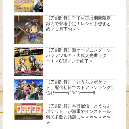
【刀剣乱舞】千子村正は期間限定
鍛刀で登場予定！レシピ予想まと
め＜１月下旬～＞
【刀剣乱舞】新オープニング・ソ
ハヤノツルキ・大典太光世キタ
ー！＜8/16メンテ終了＞
【刀剣乱舞】「とうらぶポケッ
ト」配信初日でストアランキング1
位ｷﾀ━━━(ﾟ∀ﾟ)━━━!!
【刀剣乱舞】本日配信「とうらぶ
ポケット」が激重でインストール
難民多数と話題にｗｗｗｗｗｗｗ
ｗ