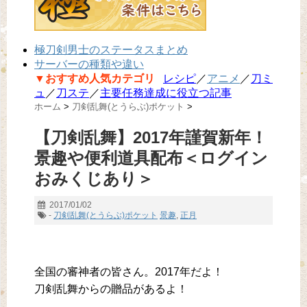
極刀剣男士のステータスまとめ
サーバーの種類や違い
▼おすすめ人気カテゴリ
レシピ
／
アニメ
／
刀ミ
ュ
／
刀ステ
／
主要任務達成に役立つ記事
ホーム
>
刀剣乱舞(とうらぶ)ポケット
>
【刀剣乱舞】2017年謹賀新年！
景趣や便利道具配布＜ログイン
おみくじあり＞
2017/01/02
-
刀剣乱舞(とうらぶ)ポケット
景趣
,
正月
全国の審神者の皆さん。2017年だよ！
刀剣乱舞からの贈品があるよ！