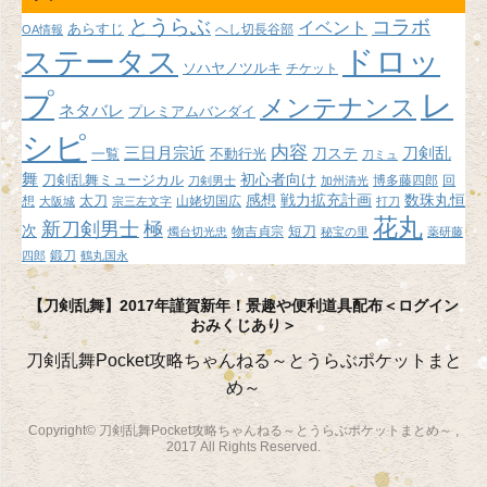
イ
とうらぶ
コラボ
イベント
あらすじ
へし切長谷部
OA情報
ブ
ドロッ
ステータス
ソハヤノツルキ
チケット
プ
レ
メンテナンス
ネタバレ
プレミアムバンダイ
シピ
内容
三日月宗近
刀ステ
刀剣乱
不動行光
一覧
刀ミュ
舞
初心者向け
刀剣乱舞ミュージカル
博多藤四郎
回
刀剣男士
加州清光
感想
戦力拡充計画
数珠丸恒
想
太刀
山姥切国広
大阪城
宗三左文字
打刀
花丸
新刀剣男士
極
次
短刀
物吉貞宗
燭台切光忠
秘宝の里
薬研藤
鍛刀
四郎
鶴丸国永
【刀剣乱舞】2017年謹賀新年！景趣や便利道具配布＜ログイン
おみくじあり＞
刀剣乱舞Pocket攻略ちゃんねる～とうらぶポケットまと
め～
Copyright© 刀剣乱舞Pocket攻略ちゃんねる～とうらぶポケットまとめ～ ,
2017 All Rights Reserved.