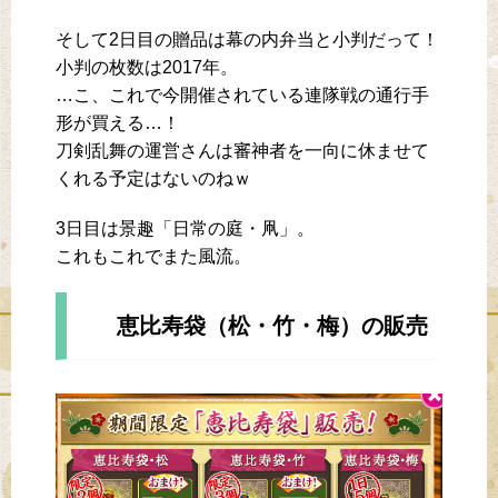
そして2日目の贈品は幕の内弁当と小判だって！
小判の枚数は2017年。
…こ、これで今開催されている連隊戦の通行手
形が買える…！
刀剣乱舞の運営さんは審神者を一向に休ませて
くれる予定はないのねｗ
3日目は景趣「日常の庭・凧」。
これもこれでまた風流。
恵比寿袋（松・竹・梅）の販売