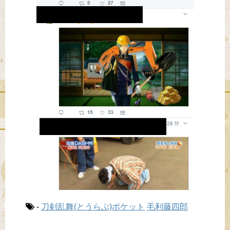
-
刀剣乱舞(とうらぶ)ポケット
毛利藤四郎