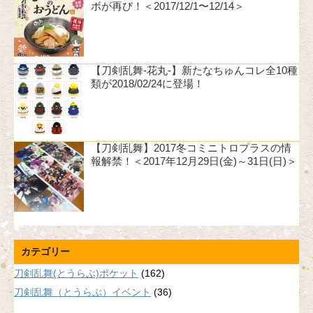
ボが再び！＜2017/12/1〜12/14＞
【刀剣乱舞-花丸-】新たなちゅんコレ全10種
類が2018/02/24に登場！
【刀剣乱舞】2017冬コミニトロプラスの情
報解禁！＜2017年12月29日(金)～31日(日)＞
カテゴリー
刀剣乱舞(とうらぶ)ポケット
(162)
刀剣乱舞（とうらぶ）イベント
(36)