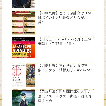
【刀剣乱舞】とうらぶ課金はＤＭ
Ｍポイントと甲州金どちらがお
得？
【刀ミュ】JapanExpoに刀ミュが
出陣！＜7月7日・8日＞
【刀剣乱舞】本丸博が大阪で開
催！チケット情報あり＜4/28～5/7
＞
【刀剣乱舞】毛利藤四郎の入手方
法は？ステータス・声優・回想情
報まとめ