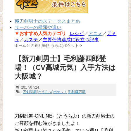
極刀剣男士のステータスまとめ
サーバーの種類や違い
▼おすすめ人気カテゴリ
レシピ
／
アニメ
／
刀ミ
ュ
／
刀ステ
／
主要任務達成に役立つ記事
ホーム
>
刀剣乱舞(とうらぶ)ポケット
>
【新刀剣男士】毛利藤四郎登
場！（CV高城元気）入手方法は
大阪城？
2017/07/24
-
刀剣乱舞(とうらぶ)ポケット
毛利藤四郎
刀剣乱舞-ONLINE-（とうらぶ）の新刀剣男士の
ご尊顔を拝む時がきましたよ！
新刀剣男士は皆さんが予想していた通り「毛利