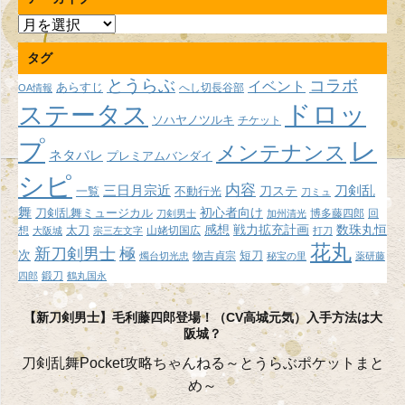
ア
ー
タグ
カ
イ
とうらぶ
コラボ
イベント
あらすじ
へし切長谷部
OA情報
ブ
ドロッ
ステータス
ソハヤノツルキ
チケット
プ
レ
メンテナンス
ネタバレ
プレミアムバンダイ
シピ
内容
三日月宗近
刀ステ
刀剣乱
不動行光
一覧
刀ミュ
舞
初心者向け
刀剣乱舞ミュージカル
博多藤四郎
回
刀剣男士
加州清光
感想
戦力拡充計画
数珠丸恒
想
太刀
山姥切国広
大阪城
宗三左文字
打刀
花丸
新刀剣男士
極
次
短刀
物吉貞宗
燭台切光忠
秘宝の里
薬研藤
鍛刀
四郎
鶴丸国永
【新刀剣男士】毛利藤四郎登場！（CV高城元気）入手方法は大
阪城？
刀剣乱舞Pocket攻略ちゃんねる～とうらぶポケットまと
め～