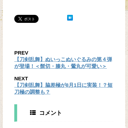
PREV
【刀剣乱舞】ぬいっこぬいぐるみの第４弾
が登場！＜髭切・膝丸・鶯丸が可愛い＞
NEXT
【刀剣乱舞】脇差極が8月1日に実装！？短
刀極の調整も？
コメント