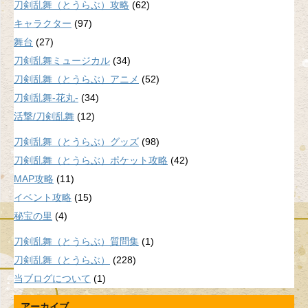
刀剣乱舞（とうらぶ）攻略
(62)
キャラクター
(97)
舞台
(27)
刀剣乱舞ミュージカル
(34)
刀剣乱舞（とうらぶ）アニメ
(52)
刀剣乱舞-花丸-
(34)
活撃/刀剣乱舞
(12)
刀剣乱舞（とうらぶ）グッズ
(98)
刀剣乱舞（とうらぶ）ポケット攻略
(42)
MAP攻略
(11)
イベント攻略
(15)
秘宝の里
(4)
刀剣乱舞（とうらぶ）質問集
(1)
刀剣乱舞（とうらぶ）
(228)
当ブログについて
(1)
アーカイブ