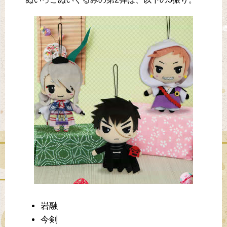
岩融
今剣