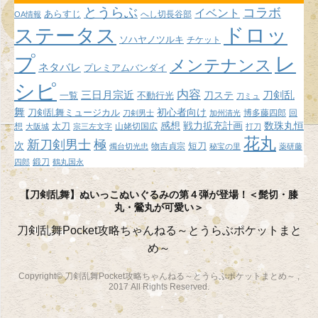
イ
とうらぶ
コラボ
イベント
あらすじ
へし切長谷部
OA情報
ブ
ドロッ
ステータス
ソハヤノツルキ
チケット
プ
レ
メンテナンス
ネタバレ
プレミアムバンダイ
シピ
内容
三日月宗近
刀ステ
刀剣乱
不動行光
一覧
刀ミュ
舞
初心者向け
刀剣乱舞ミュージカル
博多藤四郎
回
刀剣男士
加州清光
感想
戦力拡充計画
数珠丸恒
想
太刀
山姥切国広
大阪城
宗三左文字
打刀
花丸
新刀剣男士
極
次
短刀
物吉貞宗
燭台切光忠
秘宝の里
薬研藤
鍛刀
四郎
鶴丸国永
【刀剣乱舞】ぬいっこぬいぐるみの第４弾が登場！＜髭切・膝
丸・鶯丸が可愛い＞
刀剣乱舞Pocket攻略ちゃんねる～とうらぶポケットまと
め～
Copyright© 刀剣乱舞Pocket攻略ちゃんねる～とうらぶポケットまとめ～ ,
2017 All Rights Reserved.