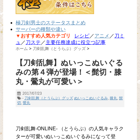
極刀剣男士のステータスまとめ
サーバーの種類や違い
▼おすすめ人気カテゴリ
レシピ
／
アニメ
／
刀ミ
ュ
／
刀ステ
／
主要任務達成に役立つ記事
ホーム
>
刀剣乱舞（とうらぶ）グッズ
>
【刀剣乱舞】ぬいっこぬいぐる
みの第４弾が登場！＜髭切・膝
丸・鶯丸が可愛い＞
2017/07/23
-
刀剣乱舞（とうらぶ）グッズ
ぬいっこぬいぐるみ
,
膝丸
,
髭
切
,
鶯丸
刀剣乱舞-ONLINE- （とうらぶ）の人気キャラク
ターが可愛いぬいっこぬいぐるみになって登