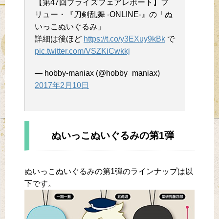
【第47回プライズフェアレポート】フ
リュー・『刀剣乱舞 -ONLINE-』の「ぬ
いっこぬいぐるみ」
詳細は後ほど
https://t.co/y3EXuy9kBk
で
pic.twitter.com/VSZKiCwkkj
— hobby-maniax (@hobby_maniax)
2017年2月10日
ぬいっこぬいぐるみの第1弾
ぬいっこぬいぐるみの第1弾のラインナップは以
下です。