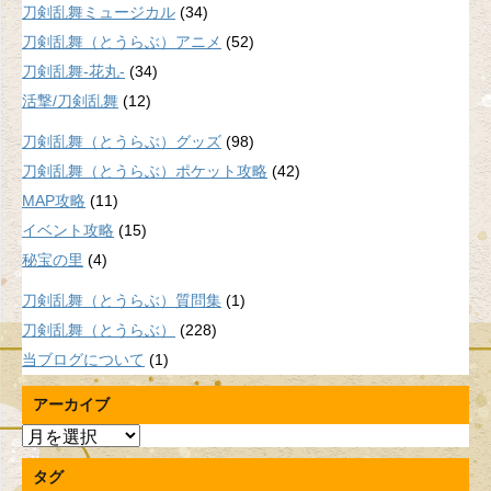
刀剣乱舞ミュージカル
(34)
刀剣乱舞（とうらぶ）アニメ
(52)
刀剣乱舞-花丸-
(34)
活撃/刀剣乱舞
(12)
刀剣乱舞（とうらぶ）グッズ
(98)
刀剣乱舞（とうらぶ）ポケット攻略
(42)
MAP攻略
(11)
イベント攻略
(15)
秘宝の里
(4)
刀剣乱舞（とうらぶ）質問集
(1)
刀剣乱舞（とうらぶ）
(228)
当ブログについて
(1)
アーカイブ
ア
ー
タグ
カ