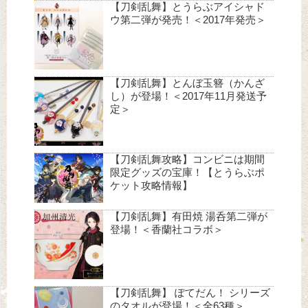
【刀剣乱舞】とうらぶアイシャド
ウ第二弾が発売！＜2017年発売＞
【刀剣乱舞】とんぼ玉簪（かんざ
し）が登場！＜2017年11月発送予
定＞
【刀剣乱舞攻略】コンビニは期間
限定グッズの宝庫！【とうらぶポ
ケット攻略情報】
【刀剣乱舞】有田焼 湯呑第二弾が
登場！＜香蘭社コラボ＞
【刀剣乱舞】 ぽてだん！ シリーズ
のタオルが登場！＜全63種＞