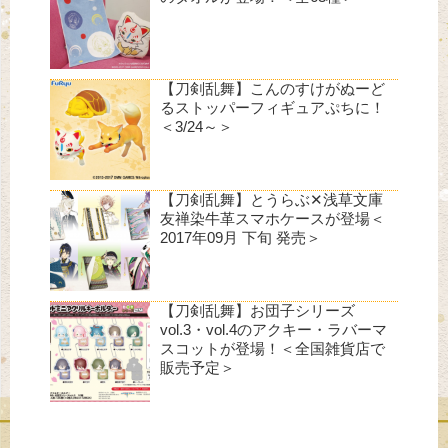
【刀剣乱舞】こんのすけがぬーど
るストッパーフィギュアぷちに！
＜3/24～＞
【刀剣乱舞】とうらぶ✕浅草文庫
友禅染牛革スマホケースが登場＜
2017年09月 下旬 発売＞
【刀剣乱舞】お団子シリーズ
vol.3・vol.4のアクキー・ラバーマ
スコットが登場！＜全国雑貨店で
販売予定＞