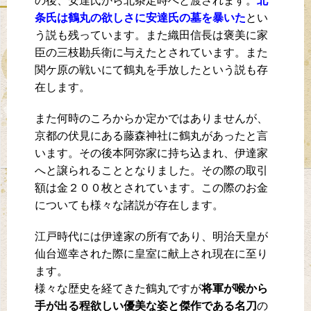
の後、安達氏から北条定時へと渡されます。
北
条氏は鶴丸の欲しさに安達氏の墓を暴いた
とい
う説も残っています。また織田信長は褒美に家
臣の三枝勘兵衛に与えたとされています。また
関ケ原の戦いにて鶴丸を手放したという説も存
在します。
また何時のころからか定かではありませんが、
京都の伏見にある藤森神社に鶴丸があったと言
います。その後本阿弥家に持ち込まれ、伊達家
へと譲られることとなりました。その際の取引
額は金２００枚とされています。この際のお金
についても様々な諸説が存在します。
江戸時代には伊達家の所有であり、明治天皇が
仙台巡幸された際に皇室に献上され現在に至り
ます。
様々な歴史を経てきた鶴丸ですが
将軍が喉から
手が出る程欲しい優美な姿と傑作である名刀
の