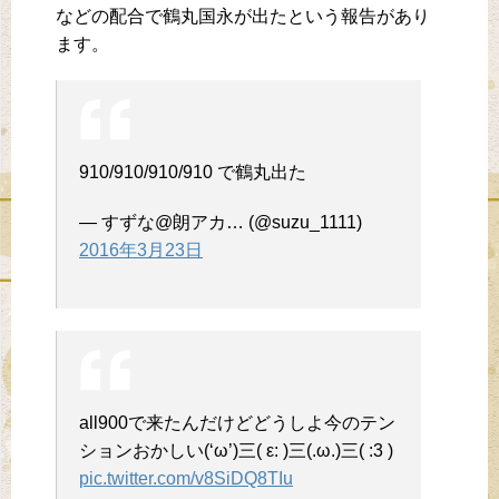
などの配合で鶴丸国永が出たという報告があり
ます。
910/910/910/910 で鶴丸出た
— すずな@朗アカ… (@suzu_1111)
2016年3月23日
all900で来たんだけどどうしよ今のテン
ションおかしい(‘ω’)三( ε: )三(.ω.)三( :3 )
pic.twitter.com/v8SiDQ8TIu