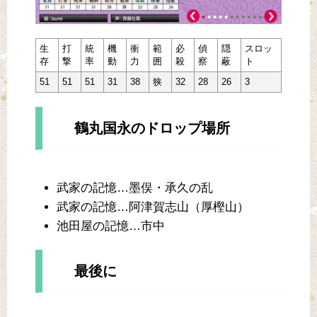
生
打
統
機
衝
範
必
偵
隠
スロッ
存
撃
率
動
力
囲
殺
察
蔽
ト
51
51
51
31
38
狭
32
28
26
3
鶴丸国永のドロップ場所
武家の記憶…墨俣・承久の乱
武家の記憶…阿津賀志山（厚樫山）
池田屋の記憶…市中
最後に