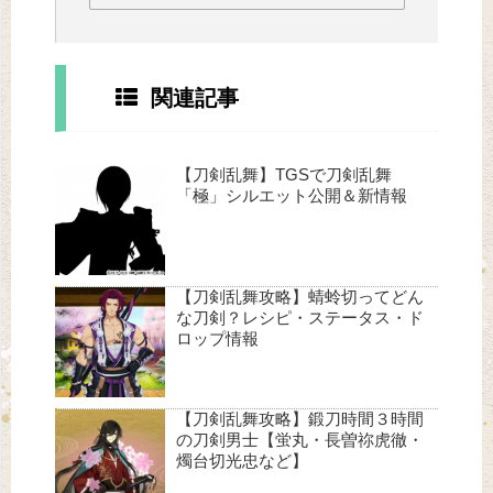
関連記事
【刀剣乱舞】TGSで刀剣乱舞
「極」シルエット公開＆新情報
【刀剣乱舞攻略】蜻蛉切ってどん
な刀剣？レシピ・ステータス・ド
ロップ情報
【刀剣乱舞攻略】鍛刀時間３時間
の刀剣男士【蛍丸・長曽祢虎徹・
燭台切光忠など】