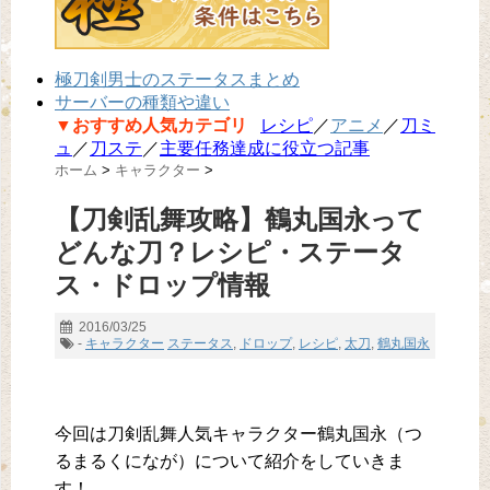
極刀剣男士のステータスまとめ
サーバーの種類や違い
▼おすすめ人気カテゴリ
レシピ
／
アニメ
／
刀ミ
ュ
／
刀ステ
／
主要任務達成に役立つ記事
ホーム
>
キャラクター
>
【刀剣乱舞攻略】鶴丸国永って
どんな刀？レシピ・ステータ
ス・ドロップ情報
2016/03/25
-
キャラクター
ステータス
,
ドロップ
,
レシピ
,
太刀
,
鶴丸国永
今回は刀剣乱舞人気キャラクター鶴丸国永（つ
るまるくになが）について紹介をしていきま
す！