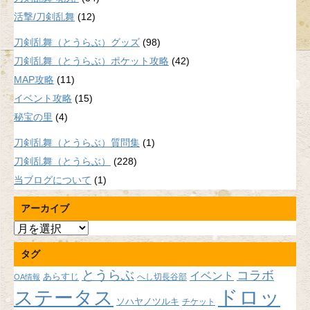
活撃/刀剣乱舞
(12)
刀剣乱舞（とうらぶ）グッズ
(98)
刀剣乱舞（とうらぶ）ポケット攻略
(42)
MAP攻略
(11)
イベント攻略
(15)
秘宝の里
(4)
刀剣乱舞（とうらぶ）質問集
(1)
刀剣乱舞（とうらぶ）
(228)
当ブログについて
(1)
アーカイブ
ア
ー
タグ
カ
イ
とうらぶ
コラボ
イベント
あらすじ
へし切長谷部
OA情報
ブ
ドロッ
ステータス
ソハヤノツルキ
チケット