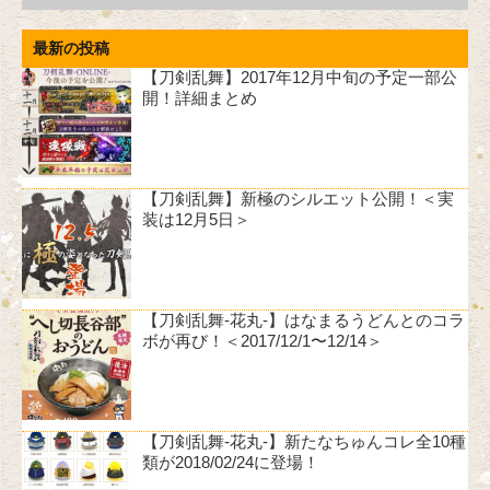
最新の投稿
【刀剣乱舞】2017年12月中旬の予定一部公
開！詳細まとめ
【刀剣乱舞】新極のシルエット公開！＜実
装は12月5日＞
【刀剣乱舞-花丸-】はなまるうどんとのコラ
ボが再び！＜2017/12/1〜12/14＞
【刀剣乱舞-花丸-】新たなちゅんコレ全10種
類が2018/02/24に登場！