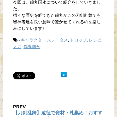
今回は、鶴丸国永について紹介をしていきまし
た。
様々な歴史を経てきた鶴丸がこの刀剣乱舞でも
審神者達を良い意味で驚かせてくれるのを楽し
みにしています♪
-
キャラクター
ステータス
,
ドロップ
,
レシピ
,
太刀
,
鶴丸国永
PREV
【刀剣乱舞】遠征で資材・札集め！おすす