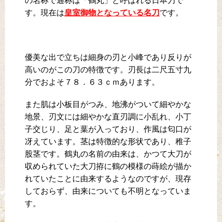
の名称で通称は「鶴丸」と呼ばれる日本刀で
す。現在は
皇室御物となっている名刀
です。
優美な出で立ちは細身の刃と小峰であり反りが
高いのがこの刀の特徴です。刃長は二尺五寸九
分でおよそ７８．６３ｃｍあります。
また肌は小板目がつみ、地沸がついて細やかな
地景、刃文には細やかな直刃調に小乱れ、小丁
子交じり、足と葉が入っており、作風は匂口が
冴えています。茎は特徴的な形状であり、稚子
股茎です。鶴丸の名前の由来は、かつて大刀が
収められていた大刀拵に鶴の模様の蒔絵が描か
れていたことに由来するようなのですが、現存
しておらず、由来についても不明となっていま
す。