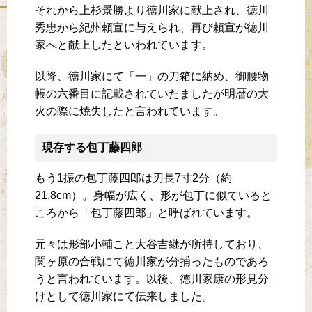
それから上杉景勝より徳川家に献上され、徳川
秀忠から紀州頼宣に与えられ、再び頼宣が徳川
家へと献上したといわれています。
以降、徳川家にて「一」の刀箱に納め、御腰物
帳の六番目に記載されていたましたが明暦の大
火の際に焼失したと言われています。
現存する包丁藤四郎
もう1振の包丁藤四郎は刃長7寸2分（約
21.8cm）。身幅が広く、形が包丁に似ていると
ころから「包丁藤四郎」と呼ばれています。
元々は形部小輔こと大谷吉継が所持しており、
関ヶ原の合戦にて徳川家が分捕ったものであろ
うと言われています。以後、徳川家康の形見分
けとして徳川家にて伝来しました。