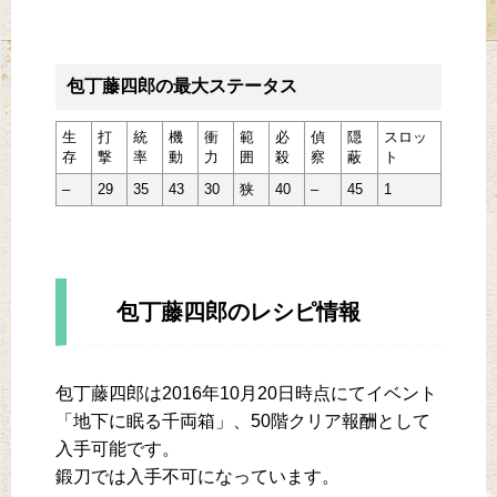
包丁藤四郎の最大ステータス
生
打
統
機
衝
範
必
偵
隠
スロッ
存
撃
率
動
力
囲
殺
察
蔽
ト
–
29
35
43
30
狭
40
–
45
1
包丁藤四郎のレシピ情報
包丁藤四郎は2016年10月20日時点にてイベント
「地下に眠る千両箱」、50階クリア報酬として
入手可能です。
鍛刀では入手不可になっています。