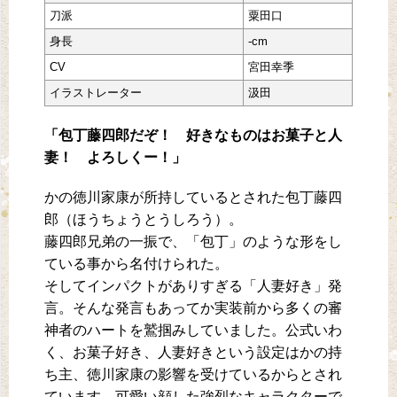
刀派
粟田口
身長
-cm
CV
宮田幸季
イラストレーター
汲田
「包丁藤四郎だぞ！ 好きなものはお菓子と人
妻！ よろしくー！」
かの徳川家康が所持しているとされた包丁藤四
郎（ほうちょうとうしろう）。
藤四郎兄弟の一振で、「包丁」のような形をし
ている事から名付けられた。
そしてインパクトがありすぎる「人妻好き」発
言。そんな発言もあってか実装前から多くの審
神者のハートを鷲掴みしていました。公式いわ
く、お菓子好き、人妻好きという設定はかの持
ち主、徳川家康の影響を受けているからとされ
ています。可愛い顔した強烈なキャラクターで