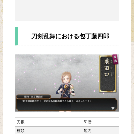
刀剣乱舞における包丁藤四郎
刀帳
51番
種類
短刀