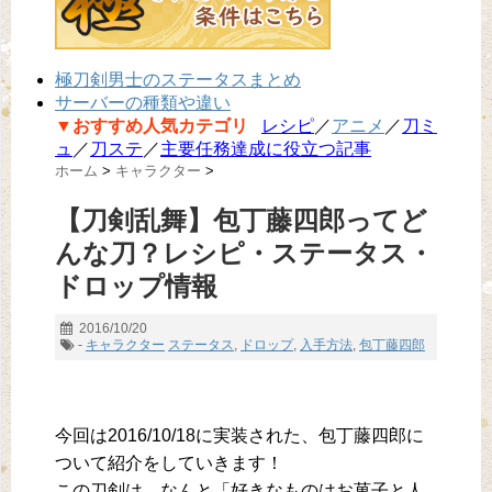
極刀剣男士のステータスまとめ
サーバーの種類や違い
▼おすすめ人気カテゴリ
レシピ
／
アニメ
／
刀ミ
ュ
／
刀ステ
／
主要任務達成に役立つ記事
ホーム
>
キャラクター
>
【刀剣乱舞】包丁藤四郎ってど
んな刀？レシピ・ステータス・
ドロップ情報
2016/10/20
-
キャラクター
ステータス
,
ドロップ
,
入手方法
,
包丁藤四郎
今回は2016/10/18に実装された、包丁藤四郎に
ついて紹介をしていきます！
この刀剣は、なんと「好きなものはお菓子と人