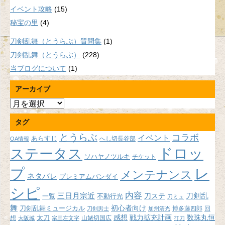
イベント攻略
(15)
秘宝の里
(4)
刀剣乱舞（とうらぶ）質問集
(1)
刀剣乱舞（とうらぶ）
(228)
当ブログについて
(1)
アーカイブ
ア
ー
タグ
カ
イ
とうらぶ
コラボ
イベント
あらすじ
へし切長谷部
OA情報
ブ
ドロッ
ステータス
ソハヤノツルキ
チケット
プ
レ
メンテナンス
ネタバレ
プレミアムバンダイ
シピ
内容
三日月宗近
刀ステ
刀剣乱
不動行光
一覧
刀ミュ
舞
初心者向け
刀剣乱舞ミュージカル
博多藤四郎
回
刀剣男士
加州清光
感想
戦力拡充計画
数珠丸恒
想
太刀
山姥切国広
大阪城
宗三左文字
打刀