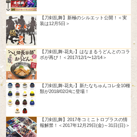
【刀剣乱舞】新極のシルエット公開！＜実
装は12月5日＞
【刀剣乱舞-花丸-】はなまるうどんとのコラ
ボが再び！＜2017/12/1〜12/14＞
【刀剣乱舞-花丸-】新たなちゅんコレ全10種
類が2018/02/24に登場！
【刀剣乱舞】2017冬コミニトロプラスの情
報解禁！＜2017年12月29日(金)～31日(日)＞