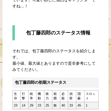
すね…！
包丁藤四郎のステータス情報
それでは、包丁藤四郎のステータスを紹介しま
す。
最小値、最大値とありますので是非参考にして
みてください。
包丁藤四郎の初期ステータス
生
打
統
機
衝
範
必
偵
隠
スロッ
存
撃
率
動
力
囲
殺
察
蔽
ト
23
14
29
23
25
狭
40
33
45
1