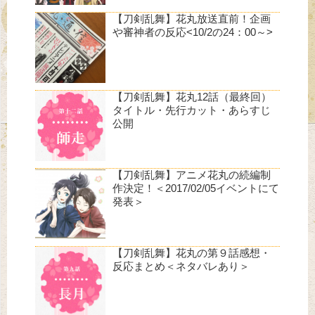
【刀剣乱舞】花丸放送直前！企画
や審神者の反応<10/2の24：00～>
【刀剣乱舞】花丸12話（最終回）
タイトル・先行カット・あらすじ
公開
【刀剣乱舞】アニメ花丸の続編制
作決定！＜2017/02/05イベントにて
発表＞
【刀剣乱舞】花丸の第９話感想・
反応まとめ＜ネタバレあり＞