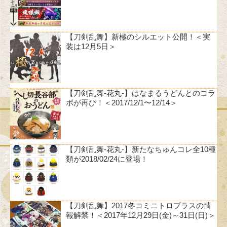
【刀剣乱舞】新極のシルエット公開！＜実
装は12月5日＞
【刀剣乱舞-花丸-】はなまるうどんとのコラ
ボが再び！＜2017/12/1〜12/14＞
【刀剣乱舞-花丸-】新たなちゅんコレ全10種
類が2018/02/24に登場！
【刀剣乱舞】2017冬コミニトロプラスの情
報解禁！＜2017年12月29日(金)～31日(日)＞