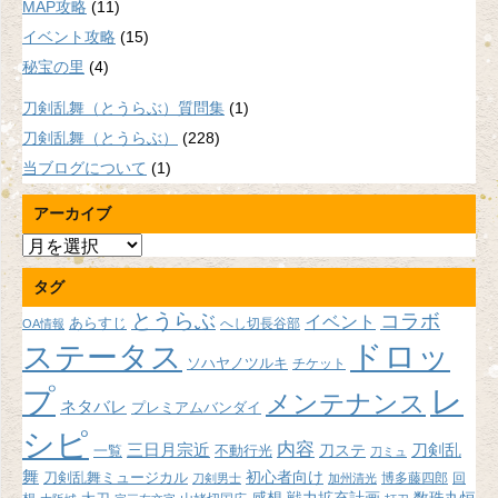
MAP攻略
(11)
イベント攻略
(15)
秘宝の里
(4)
刀剣乱舞（とうらぶ）質問集
(1)
刀剣乱舞（とうらぶ）
(228)
当ブログについて
(1)
アーカイブ
ア
ー
タグ
カ
イ
とうらぶ
コラボ
イベント
あらすじ
へし切長谷部
OA情報
ブ
ドロッ
ステータス
ソハヤノツルキ
チケット
プ
レ
メンテナンス
ネタバレ
プレミアムバンダイ
シピ
内容
三日月宗近
刀ステ
刀剣乱
不動行光
一覧
刀ミュ
舞
初心者向け
刀剣乱舞ミュージカル
博多藤四郎
回
刀剣男士
加州清光
感想
戦力拡充計画
数珠丸恒