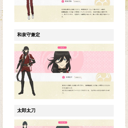
和泉守兼定
太郎太刀