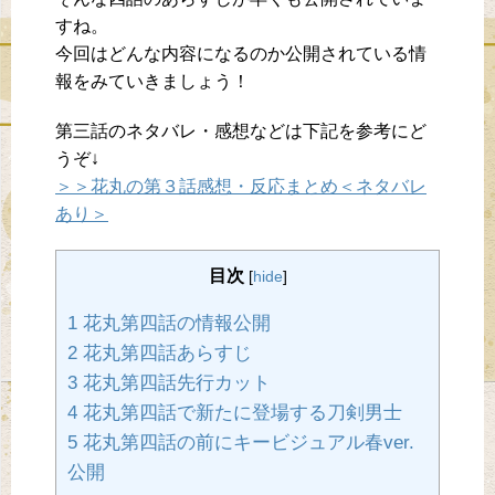
すね。
今回はどんな内容になるのか公開されている情
報をみていきましょう！
第三話のネタバレ・感想などは下記を参考にど
うぞ↓
＞＞花丸の第３話感想・反応まとめ＜ネタバレ
あり＞
目次
[
hide
]
1 花丸第四話の情報公開
2 花丸第四話あらすじ
3 花丸第四話先行カット
4 花丸第四話で新たに登場する刀剣男士
5 花丸第四話の前にキービジュアル春ver.
公開