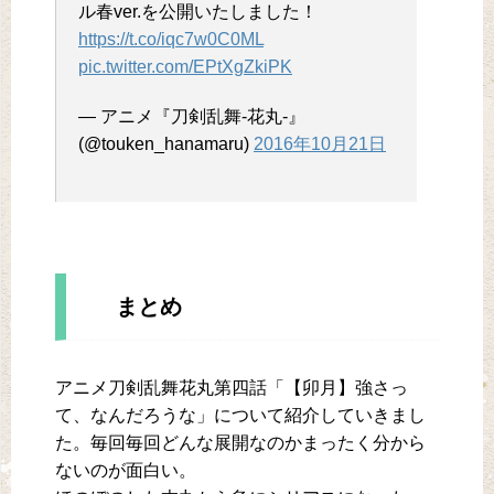
ル春ver.を公開いたしました！
https://t.co/iqc7w0C0ML
pic.twitter.com/EPtXgZkiPK
— アニメ『刀剣乱舞-花丸-』
(@touken_hanamaru)
2016年10月21日
まとめ
アニメ刀剣乱舞花丸第四話「【卯月】強さっ
て、なんだろうな」について紹介していきまし
た。毎回毎回どんな展開なのかまったく分から
ないのが面白い。