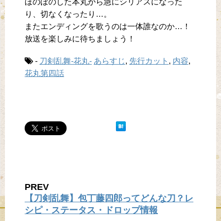
ほのぼのした本丸から急にシリアスになった
り、切なくなったり…。
またエンディングを歌うのは一体誰なのか…！
放送を楽しみに待ちましょう！
-
刀剣乱舞-花丸-
あらすじ
,
先行カット
,
内容
,
花丸第四話
PREV
【刀剣乱舞】包丁藤四郎ってどんな刀？レ
シピ・ステータス・ドロップ情報