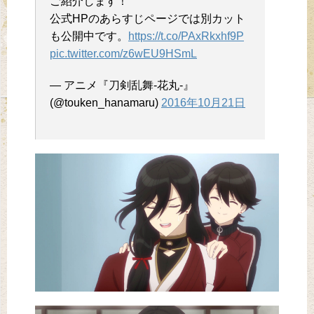
ご紹介します！
公式HPのあらすじページでは別カット
も公開中です。
https://t.co/PAxRkxhf9P
pic.twitter.com/z6wEU9HSmL
— アニメ『刀剣乱舞-花丸-』
(@touken_hanamaru)
2016年10月21日