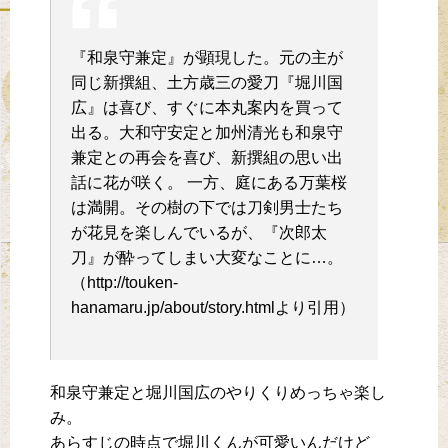
『和泉守兼定』が顕現した。元の主が
同じ新撰組、土方歳三の愛刀『堀川国
広』は喜び、すぐに本丸案内を買って
出る。大和守安定と加州清光も和泉守
兼定との再会を喜び、新撰組の思い出
話に花が咲く。 一方、庭にある万葉桜
は満開。その樹の下では刀剣男士たち
が花見を楽しんでいるが、『次郎太
刀』が酔ってしまい大変なことに…。
（http://touken-
hanamaru.jp/about/story.htmlより引用）
和泉守兼定と堀川国広のやりくりめっちゃ楽し
み。
あらすじの時点で堀川くんが可愛いんだけど