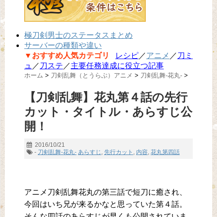
極刀剣男士のステータスまとめ
サーバーの種類や違い
▼おすすめ人気カテゴリ
レシピ
／
アニメ
／
刀ミ
ュ
／
刀ステ
／
主要任務達成に役立つ記事
ホーム
>
刀剣乱舞（とうらぶ）アニメ
>
刀剣乱舞-花丸-
>
【刀剣乱舞】花丸第４話の先行
カット・タイトル・あらすじ公
開！
2016/10/21
-
刀剣乱舞-花丸-
あらすじ
,
先行カット
,
内容
,
花丸第四話
アニメ刀剣乱舞花丸の第三話で短刀に癒され、
今回はいち兄が来るかなと思っていた第４話。
そんな四話のあらすじが早くも公開されていま