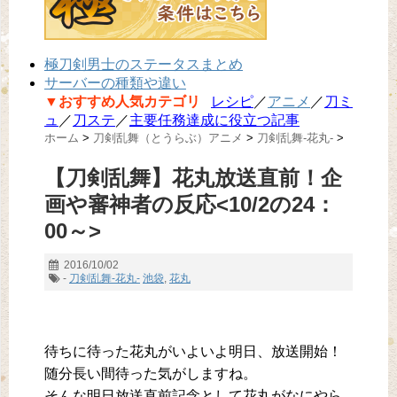
極刀剣男士のステータスまとめ
サーバーの種類や違い
▼おすすめ人気カテゴリ
レシピ
／
アニメ
／
刀ミ
ュ
／
刀ステ
／
主要任務達成に役立つ記事
ホーム
>
刀剣乱舞（とうらぶ）アニメ
>
刀剣乱舞-花丸-
>
【刀剣乱舞】花丸放送直前！企
画や審神者の反応<10/2の24：
00～>
2016/10/02
-
刀剣乱舞-花丸-
池袋
,
花丸
待ちに待った花丸がいよいよ明日、放送開始！
随分長い間待った気がしますね。
そんな明日放送直前記念として花丸がなにやら