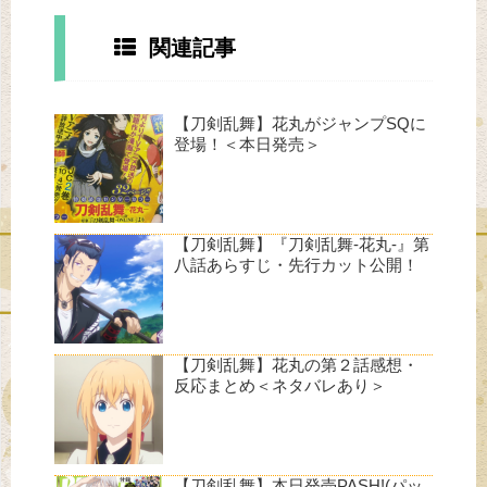
関連記事
【刀剣乱舞】花丸がジャンプSQに
登場！＜本日発売＞
【刀剣乱舞】『刀剣乱舞-花丸-』第
八話あらすじ・先行カット公開！
【刀剣乱舞】花丸の第２話感想・
反応まとめ＜ネタバレあり＞
【刀剣乱舞】本日発売PASH!(パッ