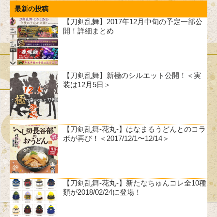
最新の投稿
【刀剣乱舞】2017年12月中旬の予定一部公
開！詳細まとめ
【刀剣乱舞】新極のシルエット公開！＜実
装は12月5日＞
【刀剣乱舞-花丸-】はなまるうどんとのコラ
ボが再び！＜2017/12/1〜12/14＞
【刀剣乱舞-花丸-】新たなちゅんコレ全10種
類が2018/02/24に登場！