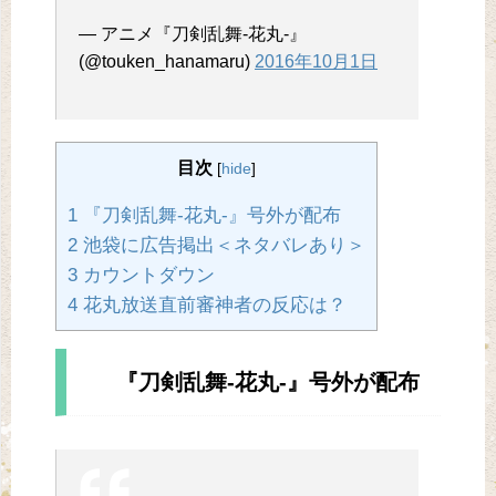
— アニメ『刀剣乱舞-花丸-』
(@touken_hanamaru)
2016年10月1日
目次
[
hide
]
1 『刀剣乱舞-花丸-』号外が配布
2 池袋に広告掲出＜ネタバレあり＞
3 カウントダウン
4 花丸放送直前審神者の反応は？
『刀剣乱舞-花丸-』号外が配布