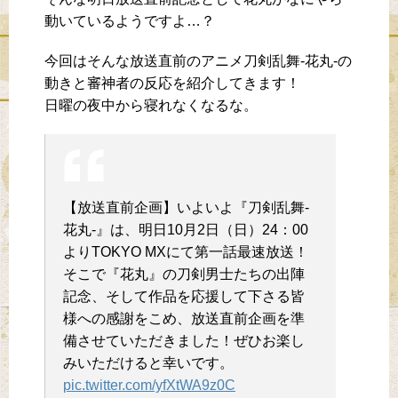
動いているようですよ…？
今回はそんな放送直前のアニメ刀剣乱舞-花丸-の
動きと審神者の反応を紹介してきます！
日曜の夜中から寝れなくなるな。
【放送直前企画】いよいよ『刀剣乱舞-
花丸-』は、明日10月2日（日）24：00
よりTOKYO MXにて第一話最速放送！
そこで『花丸』の刀剣男士たちの出陣
記念、そして作品を応援して下さる皆
様への感謝をこめ、放送直前企画を準
備させていただきました！ぜひお楽し
みいただけると幸いです。
pic.twitter.com/yfXtWA9z0C