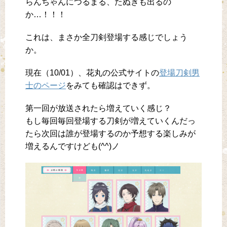
らんちゃんにつるまる、たぬきも出るの
か…！！！
これは、まさか全刀剣登場する感じでしょう
か。
現在（10/01）、花丸の公式サイトの
登場刀剣男
士のページ
をみても確認はできず。
第一回が放送されたら増えていく感じ？
もし毎回毎回登場する刀剣が増えていくんだっ
たら次回は誰が登場するのか予想する楽しみが
増えるんですけども(^^)ノ