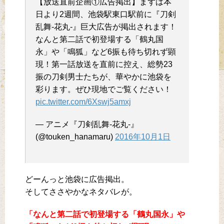
【放送直前企画①広告掲出】まずは本
日より2週間、池袋駅東口駅前に『刀剣
乱舞-花丸-』巨大広告が掲出されます！
なんと第二話で初登場する「鶴丸国
永」や「鳴狐」など6振も待ち切れず顕
現！第一話放送を直前に控え、総勢23
振の刀剣男士たちが、華やかに池袋を
彩ります。ぜひ現地でご覧ください！
pic.twitter.com/6Xswj5amxj
— アニメ『刀剣乱舞-花丸-』
(@touken_hanamaru)
2016年10月1日
どーんっと池袋に広告掲出。
そしてささやかなネタバレが。
「なんと第二話で初登場する「鶴丸国永」や