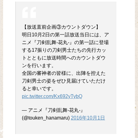
【放送直前企画③カウントダウン】
明日10月2日の第一話放送当日には、ア
ニメ『刀剣乱舞-花丸-』の第一話に登場
する17振りの刀剣男士たちの先行カッ
トとともに放送時間へのカウントダウ
ンを行います。
全国の審神者の皆様に、出陣を控えた
刀剣男士の姿をぜひ見届けていただけ
ると幸いです。
pic.twitter.com/Kx692yTybQ
— アニメ『刀剣乱舞-花丸-』
(@touken_hanamaru)
2016年10月1日