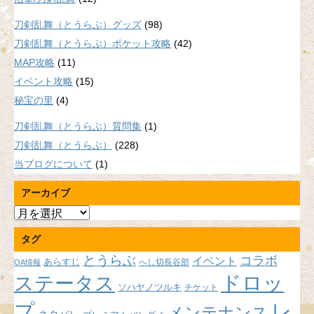
刀剣乱舞（とうらぶ）グッズ
(98)
刀剣乱舞（とうらぶ）ポケット攻略
(42)
MAP攻略
(11)
イベント攻略
(15)
秘宝の里
(4)
刀剣乱舞（とうらぶ）質問集
(1)
刀剣乱舞（とうらぶ）
(228)
当ブログについて
(1)
アーカイブ
ア
ー
タグ
カ
イ
とうらぶ
コラボ
イベント
あらすじ
へし切長谷部
OA情報
ブ
ドロッ
ステータス
ソハヤノツルキ
チケット
プ
レ
メンテナンス