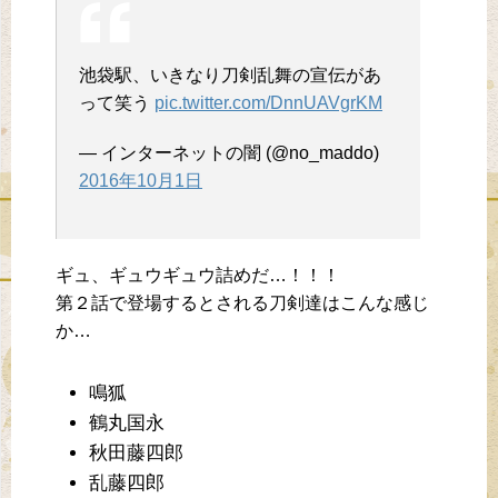
池袋駅、いきなり刀剣乱舞の宣伝があ
って笑う
pic.twitter.com/DnnUAVgrKM
— インターネットの闇 (@no_maddo)
2016年10月1日
ギュ、ギュウギュウ詰めだ…！！！
第２話で登場するとされる刀剣達はこんな感じ
か…
鳴狐
鶴丸国永
秋田藤四郎
乱藤四郎