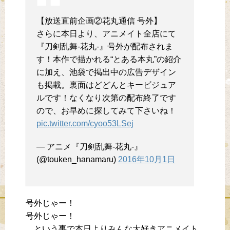
【放送直前企画②花丸通信 号外】
さらに本日より、アニメイト全店にて
『刀剣乱舞-花丸-』号外が配布されま
す！本作で描かれる“とある本丸”の紹介
に加え、池袋で掲出中の広告デザイン
も掲載。裏面はどどんとキービジュア
ルです！なくなり次第の配布終了です
ので、お早めに探してみて下さいね！
pic.twitter.com/cyoo53LSej
— アニメ『刀剣乱舞-花丸-』
(@touken_hanamaru)
2016年10月1日
号外じゃー！
号外じゃー！
…という事で本日よりみんな大好きアニメイト