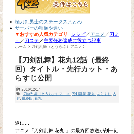
極刀剣男士のステータスまとめ
サーバーの種類や違い
▼おすすめ人気カテゴリ
レシピ
／
アニメ
／
刀ミ
ュ
／
刀ステ
／
主要任務達成に役立つ記事
ホーム
>
刀剣乱舞（とうらぶ）アニメ
>
【刀剣乱舞】花丸12話（最終
回）タイトル・先行カット・あ
らすじ公開
2016/12/17
-
刀剣乱舞（とうらぶ）アニメ
,
刀剣乱舞-花丸-
あらすじ
,
内
容
,
最終回
,
花丸
遂に…
アニメ「刀剣乱舞-花丸-」の最終回放送が刻一刻