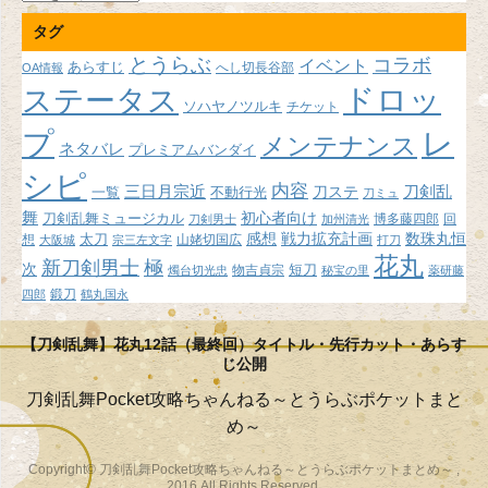
ー
タグ
カ
イ
とうらぶ
コラボ
イベント
あらすじ
へし切長谷部
OA情報
ブ
ドロッ
ステータス
ソハヤノツルキ
チケット
プ
レ
メンテナンス
ネタバレ
プレミアムバンダイ
シピ
内容
三日月宗近
刀ステ
刀剣乱
不動行光
一覧
刀ミュ
舞
初心者向け
刀剣乱舞ミュージカル
博多藤四郎
回
刀剣男士
加州清光
感想
戦力拡充計画
数珠丸恒
想
太刀
山姥切国広
大阪城
宗三左文字
打刀
花丸
新刀剣男士
極
次
短刀
物吉貞宗
燭台切光忠
秘宝の里
薬研藤
鍛刀
四郎
鶴丸国永
【刀剣乱舞】花丸12話（最終回）タイトル・先行カット・あらす
じ公開
刀剣乱舞Pocket攻略ちゃんねる～とうらぶポケットまと
め～
Copyright© 刀剣乱舞Pocket攻略ちゃんねる～とうらぶポケットまとめ～ ,
2016 All Rights Reserved.