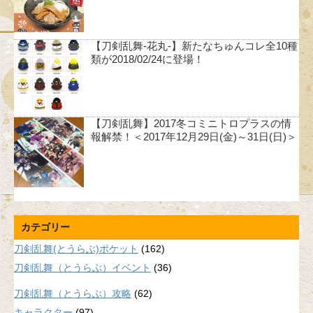
【刀剣乱舞-花丸-】新たなちゅんコレ全10種
類が2018/02/24に登場！
【刀剣乱舞】2017冬コミニトロプラスの情
報解禁！＜2017年12月29日(金)～31日(日)＞
カテゴリー
刀剣乱舞(とうらぶ)ポケット
(162)
刀剣乱舞（とうらぶ）イベント
(36)
刀剣乱舞（とうらぶ）攻略
(62)
キャラクター
(97)