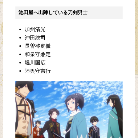
池田屋へ出陣している刀剣男士
加州清光
沖田総司
長曽祢虎徹
和泉守兼定
堀川国広
陸奥守吉行