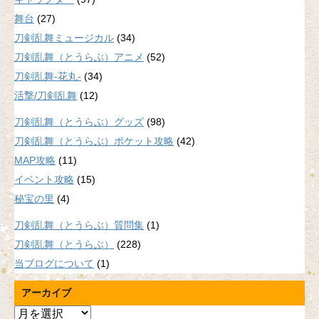
舞台
(27)
刀剣乱舞ミュージカル
(34)
刀剣乱舞（とうらぶ）アニメ
(52)
刀剣乱舞-花丸-
(34)
活撃/刀剣乱舞
(12)
刀剣乱舞（とうらぶ）グッズ
(98)
刀剣乱舞（とうらぶ）ポケット攻略
(42)
MAP攻略
(11)
イベント攻略
(15)
秘宝の里
(4)
刀剣乱舞（とうらぶ）質問集
(1)
刀剣乱舞（とうらぶ）
(228)
当ブログについて
(1)
アーカイブ
ア