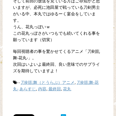
そして前回の放送を見ている方はご存知かと思
いますが、必死に池田屋で戦っている刀剣男士
がいる中、本丸ではゆるーく宴会をしていま
す。
うん、花丸っぽいｗ
この花丸っぽさがいつもでも続いてくれる事を
願っています（切実）
毎回視聴者の事を驚かせてくるアニメ「刀剣乱
舞-花丸-」。
次回はいよいよ最終回、良い意味でのサプライ
ズを期待していますよ！
-
刀剣乱舞（とうらぶ）アニメ
,
刀剣乱舞-花
丸-
あらすじ
,
内容
,
最終回
,
花丸