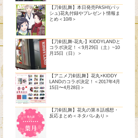
【刀剣乱舞】本日発売PASH!(パッ
シュ)花丸付録やプレゼント情報ま
とめ＜10/8＞
【刀剣乱舞-花丸-】KIDDYLANDと
コラボ決定！＜9月29日（土）~10
月15日（日）＞
【アニメ刀剣乱舞】花丸×KIDDY
LANDのコラボ決定！＜2017年4月
15日〜4月28日＞
【刀剣乱舞】花丸の第８話感想・
反応まとめ＜ネタバレあり＞