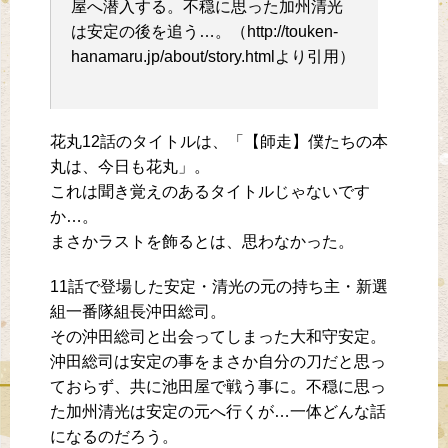
屋へ潜入する。不穏に思った加州清光
は安定の後を追う…。（http://touken-
hanamaru.jp/about/story.htmlより引用）
花丸12話のタイトルは、「【師走】僕たちの本
丸は、今日も花丸」。
これは聞き覚えのあるタイトルじゃないです
か…。
まさかラストを飾るとは、思わなかった。
11話で登場した安定・清光の元の持ち主・新選
組一番隊組長沖田総司。
その沖田総司と出会ってしまった大和守安定。
沖田総司は安定の事をまさか自分の刀だと思っ
ておらず、共に池田屋で戦う事に。不穏に思っ
た加州清光は安定の元へ行くが…一体どんな話
になるのだろう。