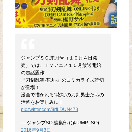
ジャンプＳＱ.来月号（１０月４日発
売）では、ＴＶアニメ１０月放送開始
の超話題作
『刀剣乱舞-花丸-』のコミカライズ読切
が登場！
漫画で描かれる“花丸”の刀剣男士たちの
活躍をお楽しみに！
pic.twitter.com/8rfLDUN478
— ジャンプSQ.編集部 (@JUMP_SQ)
2016年9月3日