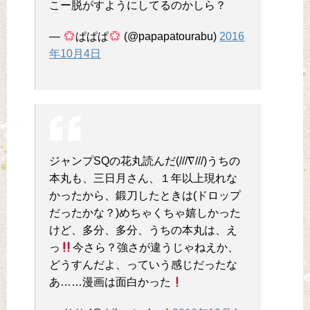
こー脱がすようにしてるのかしら？
—
ぱぱぱ
(@papapatourabu)
2016
年10月4日
ジャンプSQの花丸読んだ(///∇///)うちの
本丸も、三日月さん、１年以上現れな
かったから、鍛刀したときは(ドロップ
だったかな？)めちゃくちゃ嬉しかった
けど、多分、多分、うちの本丸は、え
っ
今さら？強さが違うじゃねえか、
どうすんだよ、っていう感じだったな
あ……漫画は面白かった