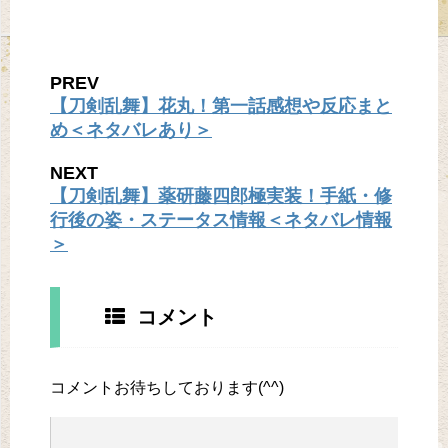
PREV
【刀剣乱舞】花丸！第一話感想や反応まと
め＜ネタバレあり＞
NEXT
【刀剣乱舞】薬研藤四郎極実装！手紙・修
行後の姿・ステータス情報＜ネタバレ情報
＞
コメント
コメントお待ちしております(^^)