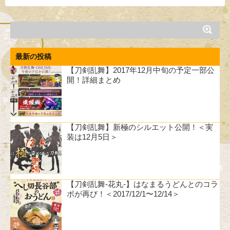
最新の投稿
【刀剣乱舞】2017年12月中旬の予定一部公
開！詳細まとめ
【刀剣乱舞】新極のシルエット公開！＜実
装は12月5日＞
【刀剣乱舞-花丸-】はなまるうどんとのコラ
ボが再び！＜2017/12/1〜12/14＞