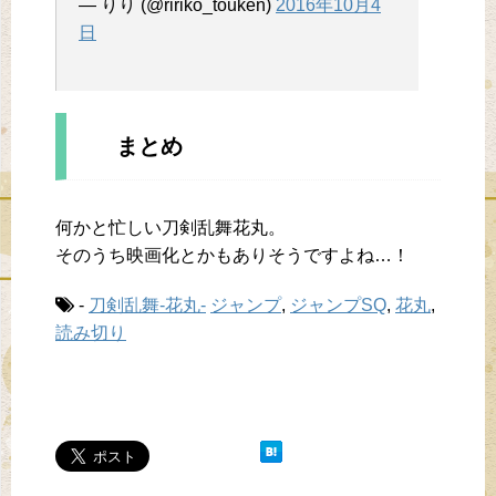
— りり (@ririko_touken)
2016年10月4
日
まとめ
何かと忙しい刀剣乱舞花丸。
そのうち映画化とかもありそうですよね…！
-
刀剣乱舞-花丸-
ジャンプ
,
ジャンプSQ
,
花丸
,
読み切り