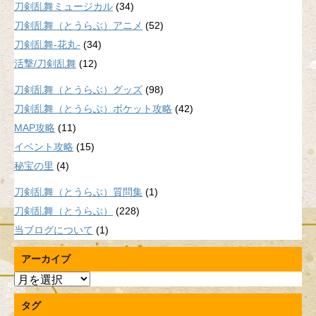
刀剣乱舞ミュージカル
(34)
刀剣乱舞（とうらぶ）アニメ
(52)
刀剣乱舞-花丸-
(34)
活撃/刀剣乱舞
(12)
刀剣乱舞（とうらぶ）グッズ
(98)
刀剣乱舞（とうらぶ）ポケット攻略
(42)
MAP攻略
(11)
イベント攻略
(15)
秘宝の里
(4)
刀剣乱舞（とうらぶ）質問集
(1)
刀剣乱舞（とうらぶ）
(228)
当ブログについて
(1)
アーカイブ
ア
ー
タグ
カ