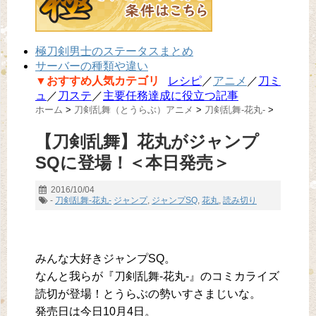
極刀剣男士のステータスまとめ
サーバーの種類や違い
▼おすすめ人気カテゴリ
レシピ
／
アニメ
／
刀ミ
ュ
／
刀ステ
／
主要任務達成に役立つ記事
ホーム
>
刀剣乱舞（とうらぶ）アニメ
>
刀剣乱舞-花丸-
>
【刀剣乱舞】花丸がジャンプ
SQに登場！＜本日発売＞
2016/10/04
-
刀剣乱舞-花丸-
ジャンプ
,
ジャンプSQ
,
花丸
,
読み切り
みんな大好きジャンプSQ。
なんと我らが『刀剣乱舞-花丸-』のコミカライズ
読切が登場！とうらぶの勢いすさまじいな。
発売日は今日10月4日。