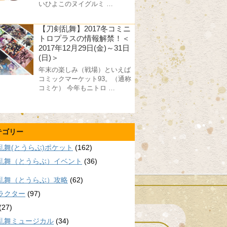
いひよこのヌイグルミ …
【刀剣乱舞】2017冬コミニ
トロプラスの情報解禁！＜
2017年12月29日(金)～31日
(日)＞
年末の楽しみ（戦場）といえば
コミックマーケット93。（通称
コミケ） 今年もニトロ …
テゴリー
乱舞(とうらぶ)ポケット
(162)
乱舞（とうらぶ）イベント
(36)
乱舞（とうらぶ）攻略
(62)
ラクター
(97)
(27)
乱舞ミュージカル
(34)