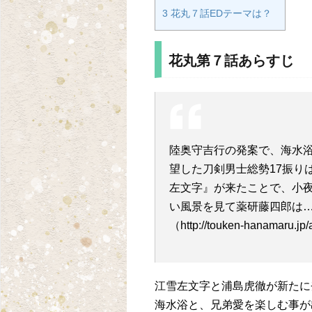
3 花丸７話EDテーマは？
花丸第７話あらすじ
陸奥守吉行の発案で、海水
望した刀剣男士総勢17振り
左文字』が来たことで、小
い風景を見て薬研藤四郎は
（http://touken-hanamaru.j
江雪左文字と浦島虎徹が新たに
海水浴と、兄弟愛を楽しむ事が