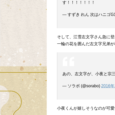
す！！！！！！！
— すずき れん 次はハニゴG14 
そして、江雪左文字さん急に登
一輪の花を囲んだ左文字兄弟が
あの、左文字が、小夜と宗
— ソラボ (@sorabo)
2016
小夜くんが嬉しそうなのが可愛