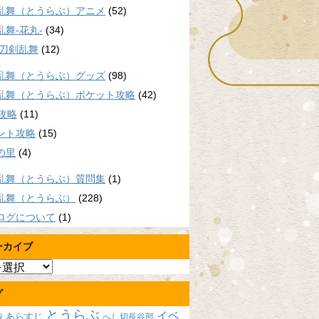
乱舞（とうらぶ）アニメ
(52)
乱舞-花丸-
(34)
/刀剣乱舞
(12)
乱舞（とうらぶ）グッズ
(98)
乱舞（とうらぶ）ポケット攻略
(42)
P攻略
(11)
ント攻略
(15)
の里
(4)
乱舞（とうらぶ）質問集
(1)
乱舞（とうらぶ）
(228)
ログについて
(1)
ーカイブ
グ
とうらぶ
イベ
あらすじ
へし切長谷部
報