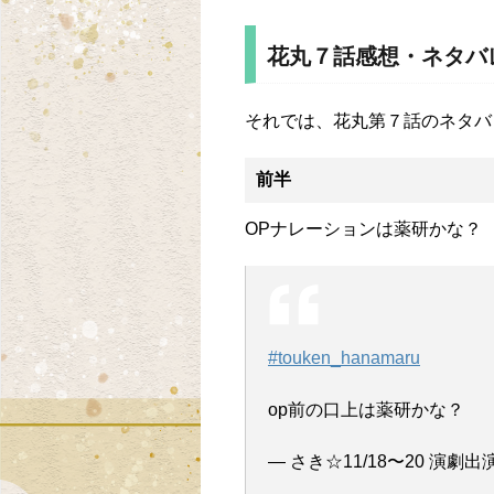
花丸７話感想・ネタバ
それでは、花丸第７話のネタバ
前半
OPナレーションは薬研かな？
#touken_hanamaru
op前の口上は薬研かな？
— さき☆11/18〜20 演劇出演予定