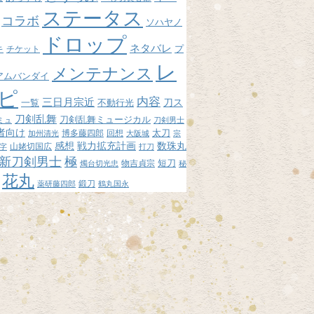
ステータス
コラボ
ソハヤノ
ドロップ
ネタバレ
プ
キ
チケット
レ
メンテナンス
アムバンダイ
ピ
内容
三日月宗近
刀ス
不動行光
一覧
刀剣乱舞
刀剣乱舞ミュージカル
ミュ
刀剣男士
者向け
博多藤四郎
回想
太刀
加州清光
大阪城
宗
感想
戦力拡充計画
数珠丸
山姥切国広
字
打刀
新刀剣男士
極
短刀
物吉貞宗
燭台切光忠
秘
花丸
鍛刀
薬研藤四郎
鶴丸国永