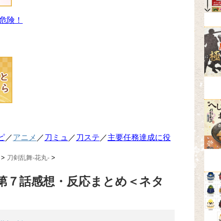
危険！
ピ
／
アニメ
／
刀ミュ
／
刀ステ
／
主要任務達成に役
>
刀剣乱舞-花丸-
>
第７話感想・反応まとめ＜ネタ