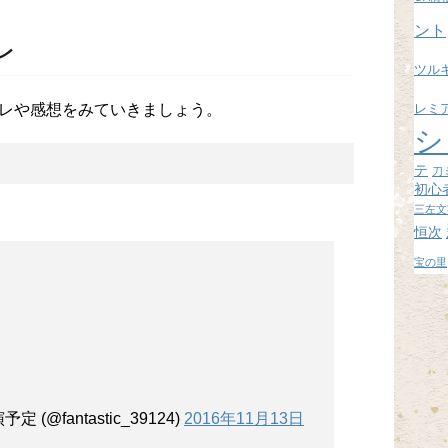
ブ
ント
レ
ツル
レミ
レや感想をみていきましょう。
シ
テ
刀
初心
三左文
恒次
宝の里
 (@fantastic_39124)
2016年11月13日