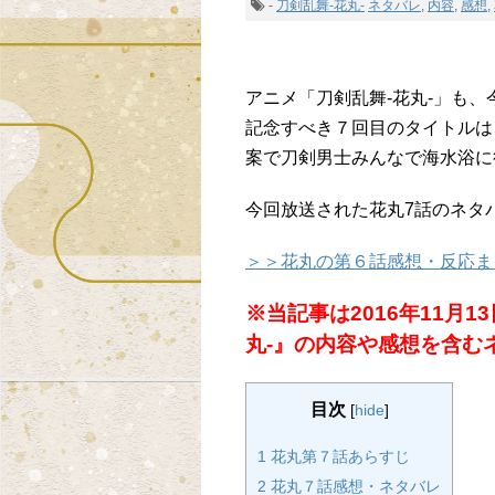
-
刀剣乱舞-花丸-
ネタバレ
,
内容
,
感想
,
アニメ「刀剣乱舞-花丸-」も
記念すべき７回目のタイトルは
案で刀剣男士みんなで海水浴に
今回放送された花丸7話のネタ
＞＞花丸の第６話感想・反応ま
※当記事は2016年11月
丸-』の内容や感想を含む
目次
[
hide
]
1 花丸第７話あらすじ
2 花丸７話感想・ネタバレ