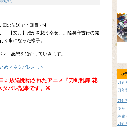
花丸７話
、今回の放送で７回目です。
、「【文月】誰かを想う幸せ」。陸奥守吉行の発
行く事になった様子。
バレ・感想を紹介していきます。
とめ＜ネタバレあり＞
カ
13日に放送開始されたアニメ『刀剣乱舞-花
刀剣
ネタバレ記事です。※
刀剣
刀剣
キャ
舞台
刀剣