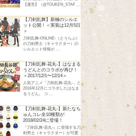
【運営】（@TOUKEN_STAF …
【刀剣乱舞】新極のシルエ
ット公開！＜実装は12月5日
＞
刀剣乱舞-ONLINE-（とうらぶ）
の刀剣男士（キャラクター）の
シルエット情報が …
【刀剣乱舞-花丸-】はなまる
うどんとのコラボが再び！
＜2017/12/1〜12/14＞
人気アニメ「刀剣乱舞-花丸-」と
2016年12月にコラボしたはなま
るうどん。 コ …
【刀剣乱舞-花丸-】新たなち
ゅんコレ全10種類が
2018/02/24に登場！
『刀剣乱舞-花丸-』に登場する刀
剣男士（キャラクター）が可愛