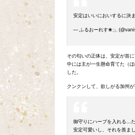
安定はいいにおいするに決
— ふるおーれす❀
(@vani
その匂いの正体は、安定が首に
中には主が一生懸命育てた（ほ
した。
クンクンして、欲しがる加州が
御守りにハーブを入れる…
安定可愛いし、それを羨ま