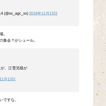
(@xx_agc_xx)
2016年11月13日
場。
の集会？がシュール。
三が、江雪兄様が
年11月13日
いですな。