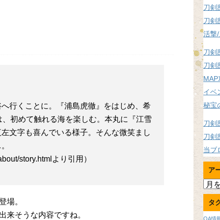
刀剣
刀剣
活撃
刀剣
刀剣
MA
イベ
秘宝
浴へ行くことに。『浦島虎徹』をはじめ、希
は、初めて触れる海を楽しむ。本丸に『江雪
刀剣
夜左文字も喜んでいる様子。そんな微笑まし
刀剣
…。
当ブ
p/about/story.htmlより引用）
ア
ア
ー
登場。
タ
カ
イ
出来そうな内容ですね。
OA情