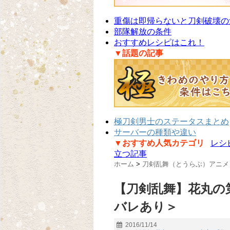
重傷は即帰らないと刀剣破壊の
部隊解放の条件
おすすめレシピはこれ！
▼話題の記事
極刀剣男士のステータスまとめ
サーバーの種類や違い
▼おすすめ人気カテゴリ
レシ
立つ記事
ホーム
>
刀剣乱舞（とうらぶ）アニメ
【刀剣乱舞】花丸の
バレあり＞
2016/11/14