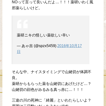
NOって言って良いんだよ…！！！薬研いわく風
邪薬らしいけど。
薬研ニキの怪しい薬欲しい辛い
— あゃ吉 (@spzx5459)
2016年10月17
日
そんな中、ナイスタイミングで山姥切が体調不
良。
薬研からもらった薬を山姥切にあげたけど…？
山姥切の顔色がみるみる真っ赤に…！！！
三途の川の死神に「綺麗」といわたらしいよ？