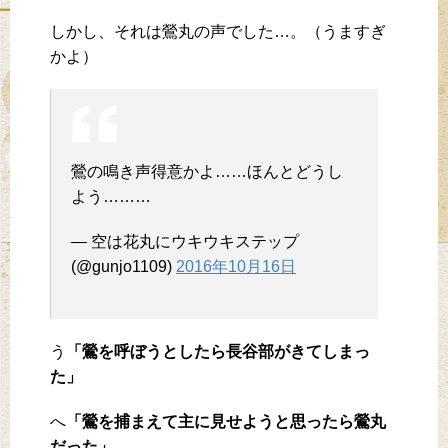
しかし、それは鶯丸の声でした…。（うますぎ
かよ）
鶯の鳴き声得意かよ……ほんとどうし
よう………
— 空は花丸にウキウキステップ
(@gunjo1109)
2016年10月16日
う
「鶯を呼ぼうとしたら長谷部がきてしまっ
た」
へ
「鶯を捕まえて主に見せようと思ったら鶯丸
だった」