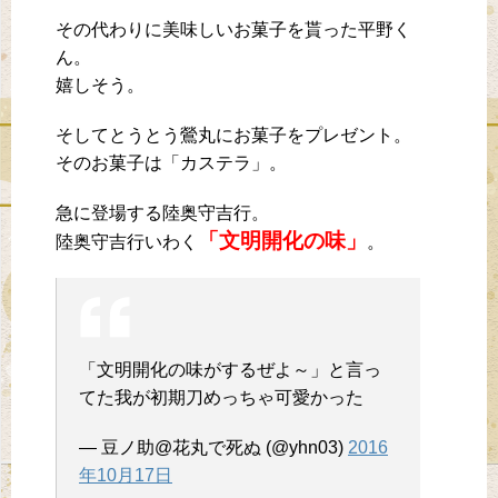
その代わりに美味しいお菓子を貰った平野く
ん。
嬉しそう。
そしてとうとう鶯丸にお菓子をプレゼント。
そのお菓子は「カステラ」。
急に登場する陸奥守吉行。
「文明開化の味」
陸奥守吉行いわく
。
「文明開化の味がするぜよ～」と言っ
てた我が初期刀めっちゃ可愛かった
— 豆ノ助@花丸で死ぬ (@yhn03)
2016
年10月17日