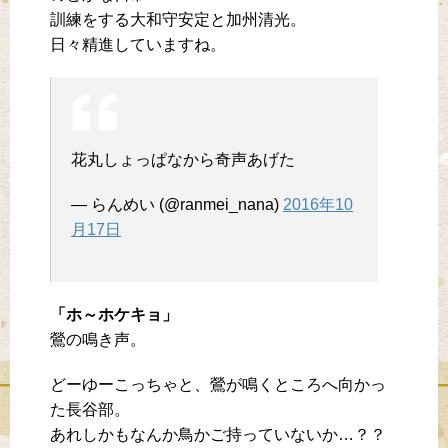
訓練をする大和守安定と加州清光。
日々精進していますね。
花丸しょっぱなから奇声あげた
— らんめい (@ranmei_nana)
2016年10
月17日
「ホ～ホケキョ」
鶯の鳴き声。
どーゆーこっちゃと、鶯が鳴くところへ向かっ
た長谷部。
あれしかもなんか鳥かご持っていないか…？？