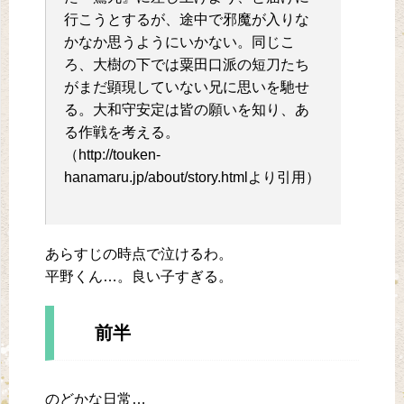
行こうとするが、途中で邪魔が入りな
かなか思うようにいかない。同じこ
ろ、大樹の下では粟田口派の短刀たち
がまだ顕現していない兄に思いを馳せ
る。大和守安定は皆の願いを知り、あ
る作戦を考える。
（http://touken-
hanamaru.jp/about/story.htmlより引用）
あらすじの時点で泣けるわ。
平野くん…。良い子すぎる。
前半
のどかな日常…