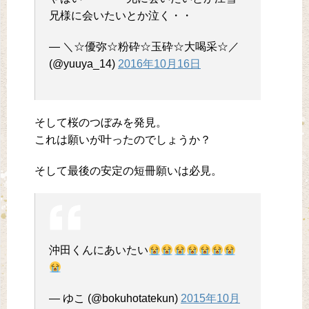
兄様に会いたいとか泣く・・
— ＼☆優弥☆粉砕☆玉砕☆大喝采☆／
(@yuuya_14)
2016年10月16日
そして桜のつぼみを発見。
これは願いが叶ったのでしょうか？
そして最後の安定の短冊願いは必見。
沖田くんにあいたい
— ゆこ (@bokuhotatekun)
2015年10月