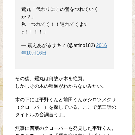
鶯丸「代わりにこの鶯をつれていく
か？」
私「つれてく！！連れてくよｯ
ｯ！！！！」
— 震えあがるサキノ (@attino182)
2016
年10月16日
その後、鶯丸は何故か木を絶賛。
しかしその木の種類がわからないみたい。
木の下には平野くんと前田くんがシロツメクサ
（クローバー）を探している。ここで第三話の
タイトルの台詞言うよ。
無事に四葉のクローバーを発見した平野くん。