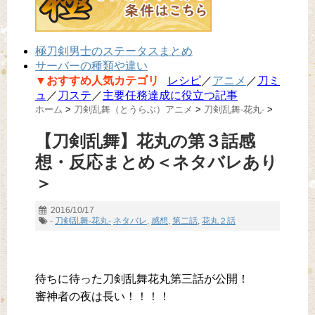
極刀剣男士のステータスまとめ
サーバーの種類や違い
▼おすすめ人気カテゴリ
レシピ
／
アニメ
／
刀ミ
ュ
／
刀ステ
／
主要任務達成に役立つ記事
ホーム
>
刀剣乱舞（とうらぶ）アニメ
>
刀剣乱舞-花丸-
>
【刀剣乱舞】花丸の第３話感
想・反応まとめ＜ネタバレあり
＞
2016/10/17
-
刀剣乱舞-花丸-
ネタバレ
,
感想
,
第二話
,
花丸２話
待ちに待った刀剣乱舞花丸第三話が公開！
審神者の夜は長い！！！！