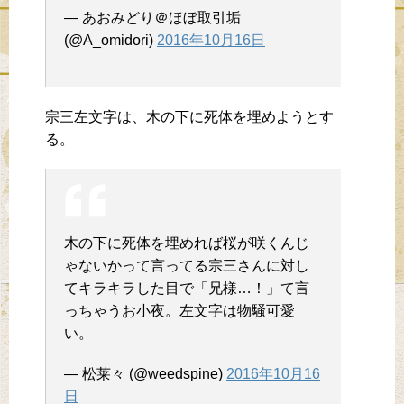
— あおみどり＠ほぼ取引垢
(@A_omidori)
2016年10月16日
宗三左文字は、木の下に死体を埋めようとす
る。
木の下に死体を埋めれば桜が咲くんじ
ゃないかって言ってる宗三さんに対し
てキラキラした目で「兄様…！」て言
っちゃうお小夜。左文字は物騒可愛
い。
— 松莱々 (@weedspine)
2016年10月16
日