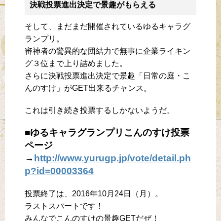
決戦投票進出決定で景趣がもらえる
そして、まだまだ開催されているゆるキャラグ
ランプリ。
審神者の驚異的な団結力で無事に企業ライキン
グ３位まで上り詰めました。
さらに決戦投票進出決定で景趣「日常の庭・こ
んのすけ」がGET出来るチャンス。
これは引き続き投票するしかないようだ。
■ゆるキャラグランプリこんのすけ投票
ページ
→
http://www.yurugp.jp/vote/detail.ph
p?id=00003364
投票終了は、2016年10月24日（月）。
ラストスパートです！
みんなでこんのすけの景趣GETだぜ！