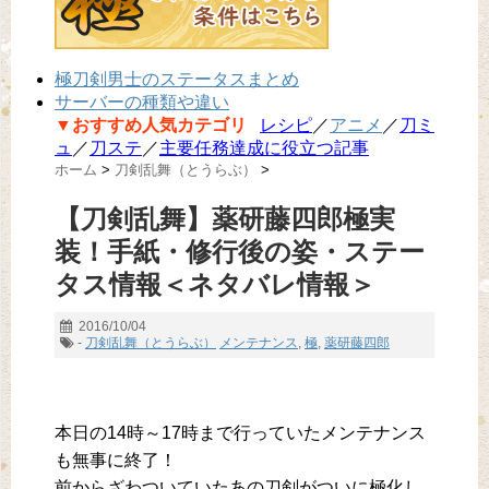
極刀剣男士のステータスまとめ
サーバーの種類や違い
▼おすすめ人気カテゴリ
レシピ
／
アニメ
／
刀ミ
ュ
／
刀ステ
／
主要任務達成に役立つ記事
ホーム
>
刀剣乱舞（とうらぶ）
>
【刀剣乱舞】薬研藤四郎極実
装！手紙・修行後の姿・ステー
タス情報＜ネタバレ情報＞
2016/10/04
-
刀剣乱舞（とうらぶ）
メンテナンス
,
極
,
薬研藤四郎
本日の14時～17時まで行っていたメンテナンス
も無事に終了！
前からざわついていたあの刀剣がついに極化し