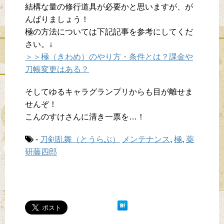
結構な量の修行道具が必要かと思いますが、が
んばりましょう！
極の方法については下記記事を参考にしてくだ
さい。↓
＞＞極（きわめ）のやり方・条件とは？課金や
刀帳変更はある？
そしてゆるキャラグランプリからも目が離せま
せんぞ！
こんのすけさんに清き一票を…！
-
刀剣乱舞（とうらぶ）
メンテナンス
,
極
,
薬
研藤四郎