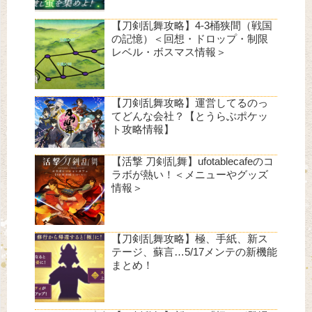
【刀剣乱舞攻略】4-3桶狭間（戦国
の記憶）＜回想・ドロップ・制限
レベル・ボスマス情報＞
【刀剣乱舞攻略】運営してるのっ
てどんな会社？【とうらぶポケッ
ト攻略情報】
【活撃 刀剣乱舞】ufotablecafeのコ
ラボが熱い！＜メニューやグッズ
情報＞
【刀剣乱舞攻略】極、手紙、新ス
テージ、蘇言…5/17メンテの新機能
まとめ！