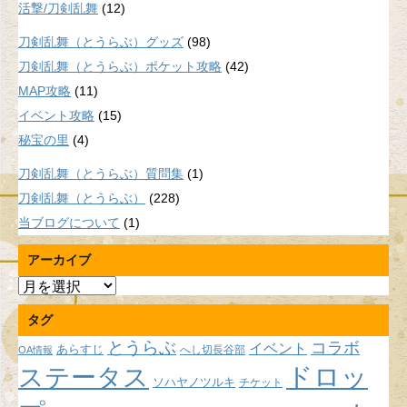
活撃/刀剣乱舞
(12)
刀剣乱舞（とうらぶ）グッズ
(98)
刀剣乱舞（とうらぶ）ポケット攻略
(42)
MAP攻略
(11)
イベント攻略
(15)
秘宝の里
(4)
刀剣乱舞（とうらぶ）質問集
(1)
刀剣乱舞（とうらぶ）
(228)
当ブログについて
(1)
アーカイブ
ア
ー
タグ
カ
イ
とうらぶ
コラボ
イベント
あらすじ
へし切長谷部
OA情報
ブ
ドロッ
ステータス
ソハヤノツルキ
チケット