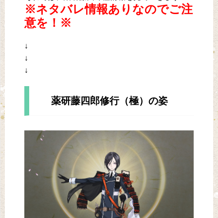
※ネタバレ情報ありなのでご注
意を！※
↓
↓
↓
薬研藤四郎修行（極）の姿