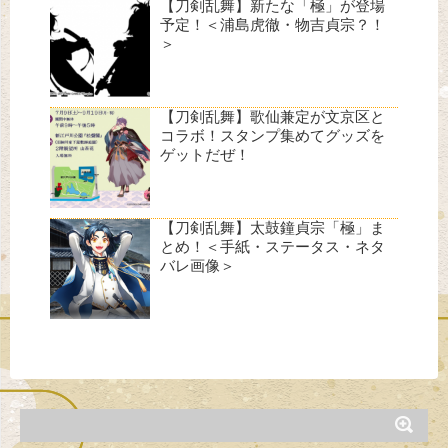
【刀剣乱舞】新たな「極」が登場
予定！＜浦島虎徹・物吉貞宗？！
＞
【刀剣乱舞】歌仙兼定が文京区と
コラボ！スタンプ集めてグッズを
ゲットだぜ！
【刀剣乱舞】太鼓鐘貞宗「極」ま
とめ！＜手紙・ステータス・ネタ
バレ画像＞