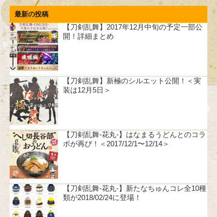
最新の投稿
【刀剣乱舞】2017年12月中旬の予定一部公
開！詳細まとめ
【刀剣乱舞】新極のシルエット公開！＜実
装は12月5日＞
【刀剣乱舞-花丸-】はなまるうどんとのコラ
ボが再び！＜2017/12/1〜12/14＞
【刀剣乱舞-花丸-】新たなちゅんコレ全10種
類が2018/02/24に登場！