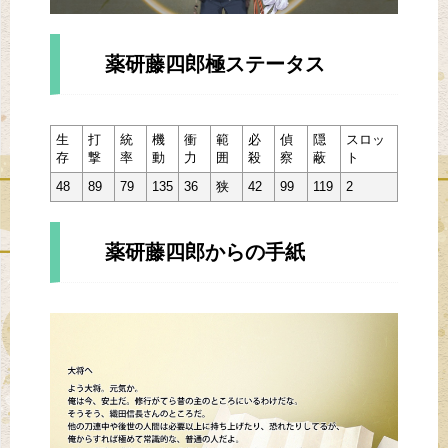
薬研藤四郎極ステータス
生
打
統
機
衝
範
必
偵
隠
スロッ
存
撃
率
動
力
囲
殺
察
蔽
ト
48
89
79
135
36
狭
42
99
119
2
薬研藤四郎からの手紙