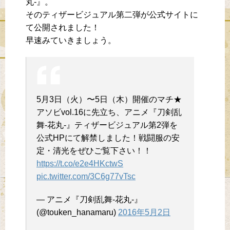
丸-』。
そのティザービジュアル第二弾が公式サイトに
て公開されました！
早速みていきましょう。
5月3日（火）〜5日（木）開催のマチ★
アソビvol.16に先立ち、アニメ『刀剣乱
舞-花丸-』ティザービジュアル第2弾を
公式HPにて解禁しました！戦闘服の安
定・清光をぜひご覧下さい！！
https://t.co/e2e4HKctwS
pic.twitter.com/3C6g77vTsc
— アニメ『刀剣乱舞-花丸-』
(@touken_hanamaru)
2016年5月2日