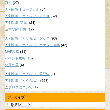
舞台
(27)
刀剣乱舞ミュージカル
(34)
刀剣乱舞（とうらぶ）アニメ
(52)
刀剣乱舞-花丸-
(34)
活撃/刀剣乱舞
(12)
刀剣乱舞（とうらぶ）グッズ
(98)
刀剣乱舞（とうらぶ）ポケット攻略
(42)
MAP攻略
(11)
イベント攻略
(15)
秘宝の里
(4)
刀剣乱舞（とうらぶ）質問集
(1)
刀剣乱舞（とうらぶ）
(228)
当ブログについて
(1)
アーカイブ
ア
ー