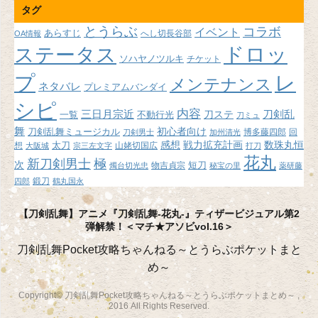
タグ
カ
イ
とうらぶ
コラボ
イベント
あらすじ
へし切長谷部
OA情報
ブ
ドロッ
ステータス
ソハヤノツルキ
チケット
プ
レ
メンテナンス
ネタバレ
プレミアムバンダイ
シピ
内容
三日月宗近
刀ステ
刀剣乱
不動行光
一覧
刀ミュ
舞
初心者向け
刀剣乱舞ミュージカル
博多藤四郎
回
刀剣男士
加州清光
感想
戦力拡充計画
数珠丸恒
想
太刀
山姥切国広
大阪城
宗三左文字
打刀
花丸
新刀剣男士
極
次
短刀
物吉貞宗
燭台切光忠
秘宝の里
薬研藤
鍛刀
四郎
鶴丸国永
【刀剣乱舞】アニメ『刀剣乱舞-花丸-』ティザービジュアル第2
弾解禁！＜マチ★アソビvol.16＞
刀剣乱舞Pocket攻略ちゃんねる～とうらぶポケットまと
め～
Copyright© 刀剣乱舞Pocket攻略ちゃんねる～とうらぶポケットまとめ～ ,
2016 All Rights Reserved.