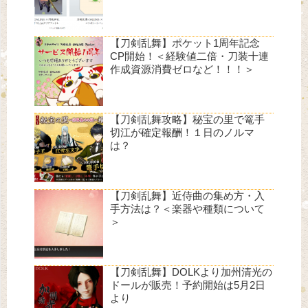
【刀剣乱舞】ポケット1周年記念
CP開始！＜経験値二倍・刀装十連
作成資源消費ゼロなど！！！＞
【刀剣乱舞攻略】秘宝の里で篭手
切江が確定報酬！１日のノルマ
は？
【刀剣乱舞】近侍曲の集め方・入
手方法は？＜楽器や種類について
＞
【刀剣乱舞】DOLKより加州清光の
ドールが販売！予約開始は5月2日
より