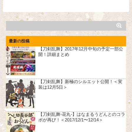
最新の投稿
【刀剣乱舞】2017年12月中旬の予定一部公
開！詳細まとめ
【刀剣乱舞】新極のシルエット公開！＜実
装は12月5日＞
【刀剣乱舞-花丸-】はなまるうどんとのコラ
ボが再び！＜2017/12/1〜12/14＞