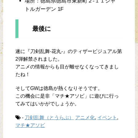
場所：徳島県徳島市東新町２-１１シャ
トルガーデン 1F
最後に
遂に『刀剣乱舞-花丸-』のティザービジュアル第
2弾解禁されました。
アニメの情報からも目が離せなくなってきまし
たね！
そしてGWは徳島が熱くなりそうです。
この機会に是非「マチ★アソビ」に遊びに行っ
てみてはいかがでしょうか。
-
刀剣乱舞（とうらぶ）
アニメ化
,
イベント
,
マチ★アソビ