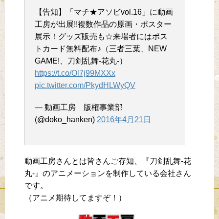
【告知】「マチ★アソビvol.16」に動画
工房が出展!!複数作品の原画・ポスター
展示！グッズ販売も☆来場者にはポス
トカード無料配布♪（三者三葉、NEW
GAME!、刀剣乱舞-花丸-）
https://t.co/Ol7j99MXXx
pic.twitter.com/PkydHLWyQV
— 動画工房 版権事業部
(@doko_hanken)
2016年4月21日
動画工房さんとは皆さんご存知、『刀剣乱舞-花
丸-』のアニメーションを制作している会社さん
です。
（アニメ期待してますぞ！）