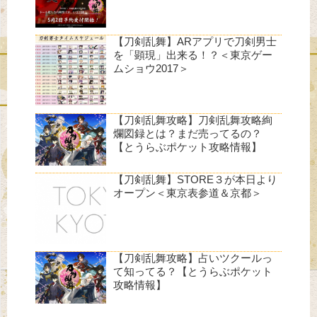
【刀剣乱舞】ARアプリで刀剣男士
を「顕現」出来る！？＜東京ゲー
ムショウ2017＞
【刀剣乱舞攻略】刀剣乱舞攻略絢
爛図録とは？まだ売ってるの？
【とうらぶポケット攻略情報】
【刀剣乱舞】STORE３が本日より
オープン＜東京表参道＆京都＞
【刀剣乱舞攻略】占いツクールっ
て知ってる？【とうらぶポケット
攻略情報】