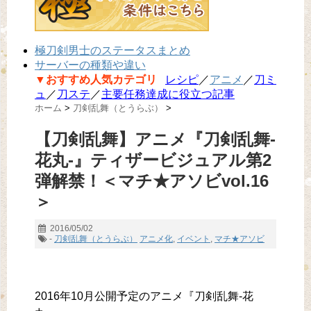
極刀剣男士のステータスまとめ
サーバーの種類や違い
▼おすすめ人気カテゴリ
レシピ
／
アニメ
／
刀ミ
ュ
／
刀ステ
／
主要任務達成に役立つ記事
ホーム
>
刀剣乱舞（とうらぶ）
>
【刀剣乱舞】アニメ『刀剣乱舞-
花丸-』ティザービジュアル第2
弾解禁！＜マチ★アソビvol.16
＞
2016/05/02
-
刀剣乱舞（とうらぶ）
アニメ化
,
イベント
,
マチ★アソビ
2016年10月公開予定のアニメ『刀剣乱舞-花