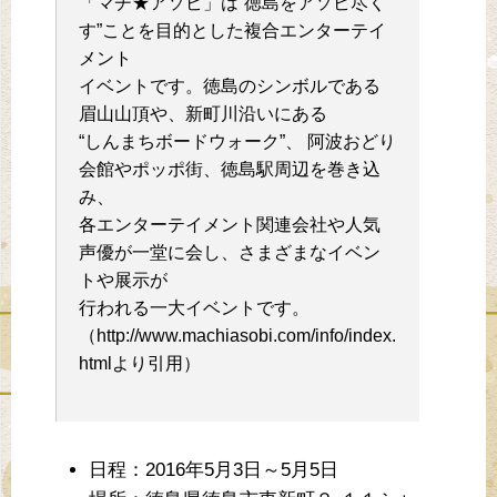
「マチ★アソビ」は”徳島をアソビ尽く
す”ことを目的とした複合エンターテイ
メント
イベントです。徳島のシンボルである
眉山山頂や、新町川沿いにある
“しんまちボードウォーク”、 阿波おどり
会館やポッポ街、徳島駅周辺を巻き込
み、
各エンターテイメント関連会社や人気
声優が一堂に会し、さまざまなイベン
トや展示が
行われる一大イベントです。
（http://www.machiasobi.com/info/index.
htmlより引用）
日程：2016年5月3日～5月5日