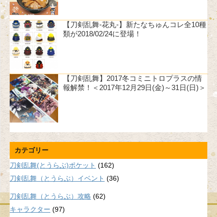
【刀剣乱舞-花丸-】新たなちゅんコレ全10種
類が2018/02/24に登場！
【刀剣乱舞】2017冬コミニトロプラスの情
報解禁！＜2017年12月29日(金)～31日(日)＞
カテゴリー
刀剣乱舞(とうらぶ)ポケット
(162)
刀剣乱舞（とうらぶ）イベント
(36)
刀剣乱舞（とうらぶ）攻略
(62)
キャラクター
(97)