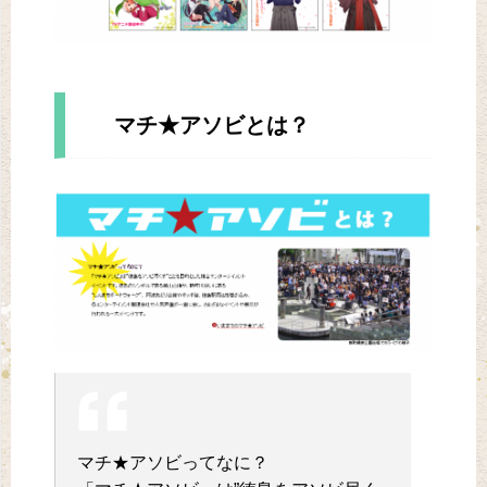
マチ★アソビとは？
マチ★アソビってなに？