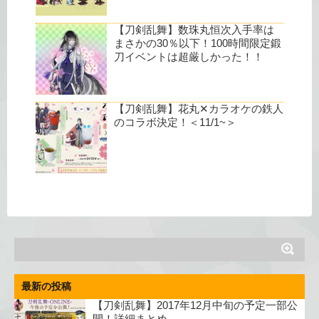
【刀剣乱舞】数珠丸恒次入手率は
まさかの30％以下！100時間限定鍛
刀イベントは超厳しかった！！
【刀剣乱舞】花丸✕カラオケの鉄人
のコラボ決定！＜11/1~＞
最新の投稿
【刀剣乱舞】2017年12月中旬の予定一部公
開！詳細まとめ