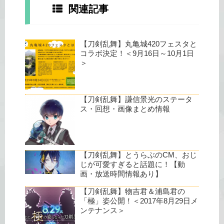
関連記事
【刀剣乱舞】丸亀城420フェスタと
コラボ決定！＜9月16日～10月1日
＞
【刀剣乱舞】謙信景光のステータ
ス・回想・画像まとめ情報
【刀剣乱舞】とうらぶのCM、おじ
じが可愛すぎると話題に！【動
画・放送時間情報あり】
【刀剣乱舞】物吉君＆浦島君の
「極」姿公開！＜2017年8月29日メ
ンテナンス＞