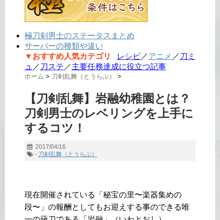
極刀剣男士のステータスまとめ
サーバーの種類や違い
▼おすすめ人気カテゴリ
レシピ
／
アニメ
／
刀ミ
ュ
／
刀ステ
／
主要任務達成に役立つ記事
ホーム
>
刀剣乱舞（とうらぶ）
>
【刀剣乱舞】岩融幼稚園とは？
刀剣男士のレベリングを上手に
するコツ！
2017/04/16
-
刀剣乱舞（とうらぶ）
現在開催されている「秘宝の里〜楽器集めの
段〜」の報酬としてもお迎えする事のできる唯
一の薙刀である「岩融」（いわとおし）