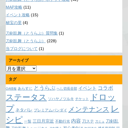
MAP攻略
(11)
イベント攻略
(15)
秘宝の里
(4)
刀剣乱舞（とうらぶ）質問集
(1)
刀剣乱舞（とうらぶ）
(228)
当ブログについて
(1)
アーカイブ
ア
ー
タグ
カ
イ
とうらぶ
コラボ
イベント
あらすじ
へし切長谷部
OA情報
ブ
ドロッ
ステータス
ソハヤノツルキ
チケット
プ
レ
メンテナンス
ネタバレ
プレミアムバンダイ
シピ
内容
三日月宗近
刀ステ
刀剣乱
不動行光
一覧
刀ミュ
舞
初心者向け