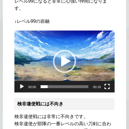
レベル99になると非常に心強い仲間になりま
す。
↓レベル99の岩融
動
画
プ
レ
ー
ヤ
ー
00:00
00:18
検非違使戦には不向き
検非違使戦には非常に不向きです。
検非違使が部隊の一番レベルの高い刀剣に合わ