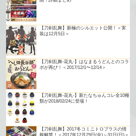
【刀剣乱舞】新極のシルエット公開！＜実
装は12月5日＞
【刀剣乱舞-花丸-】はなまるうどんとのコラ
ボが再び！＜2017/12/1〜12/14＞
【刀剣乱舞-花丸-】新たなちゅんコレ全10種
類が2018/02/24に登場！
【刀剣乱舞】2017冬コミニトロプラスの情
報解禁！＜2017年12月29日(金)～31日(日)＞