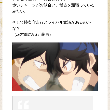
赤いジャージがお似合い。稽古を頑張っている
みたい。
そして陸奥守吉行とライバル意識があるのか
な？
（坂本龍馬VS近藤勇）