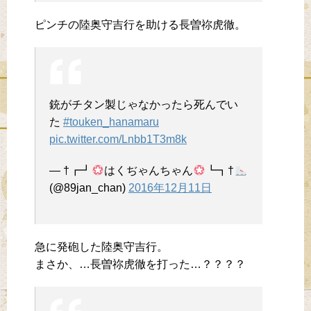
ピンチの陸奥守吉行を助ける長曽祢虎徹。
銃がチタン製じゃなかったら死んでい
た
#touken_hanamaru
pic.twitter.com/Lnbb1T3m8k
— †┏┛
はくぢゃんちゃん
┗┓†
(@89jan_chan)
2016年12月11日
急に発砲した陸奥守吉行。
まさか、…長曽祢虎徹を打った…？？？？