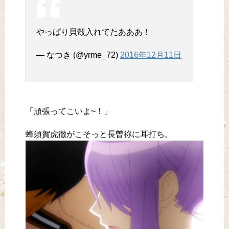
やっぱり貝殻入れてたあああ！
— なつき (@yrme_72)
2016年12月11日
「頑張ってこいよ~！」
蜂須賀虎徹がこそっと長曽祢に耳打ち。