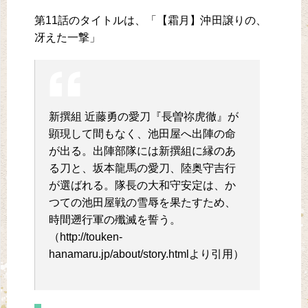
第11話のタイトルは、「【霜月】沖田譲りの、
冴えた一撃」
新撰組 近藤勇の愛刀『長曽祢虎徹』が
顕現して間もなく、池田屋へ出陣の命
が出る。出陣部隊には新撰組に縁のあ
る刀と、坂本龍馬の愛刀、陸奥守吉行
が選ばれる。隊長の大和守安定は、か
つての池田屋戦の雪辱を果たすため、
時間遡行軍の殲滅を誓う。
（http://touken-
hanamaru.jp/about/story.htmlより引用）