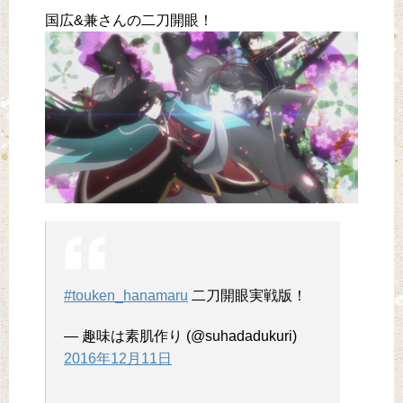
国広&兼さんの二刀開眼！
#touken_hanamaru
二刀開眼実戦版！
— 趣味は素肌作り (@suhadadukuri)
2016年12月11日