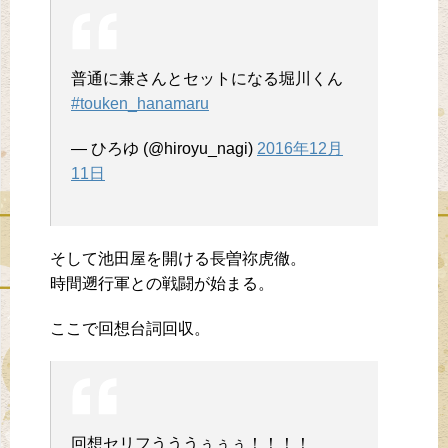
普通に兼さんとセットになる堀川くん
#touken_hanamaru
— ひろゆ (@hiroyu_nagi)
2016年12月
11日
そして池田屋を開ける長曽祢虎徹。
時間遡行軍との戦闘が始まる。
ここで回想台詞回収。
回想セリフうううぅぅぅ！！！！