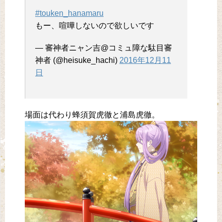
#touken_hanamaru
もー、喧嘩しないので欲しいです
— 審神者ニャン吉@コミュ障な駄目審
神者 (@heisuke_hachi)
2016年12月11
日
場面は代わり蜂須賀虎徹と浦島虎徹。