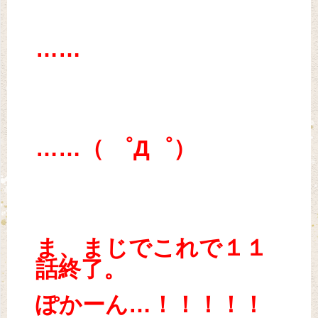
……
……（ ゜Д゜）
ま、まじでこれで１１
話終了。
ぽかーん…！！！！！