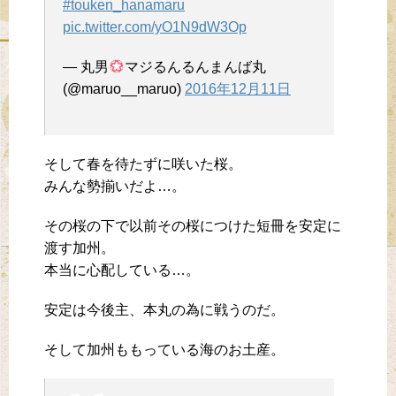
#touken_hanamaru
pic.twitter.com/yO1N9dW3Op
— 丸男
マジるんるんまんば丸
(@maruo__maruo)
2016年12月11日
そして春を待たずに咲いた桜。
みんな勢揃いだよ…。
その桜の下で以前その桜につけた短冊を安定に
渡す加州。
本当に心配している…。
安定は今後主、本丸の為に戦うのだ。
そして加州ももっている海のお土産。