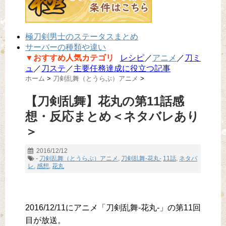
極刀剣男士のステータスまとめ
サーバーの種類や違い
▼おすすめ人気カテゴリ
レシピ
／
アニメ
／
刀ミ
ュ
／
刀ステ
／
主要任務達成に役立つ記事
ホーム
>
刀剣乱舞（とうらぶ）アニメ
>
【刀剣乱舞】花丸の第11話感
想・反応まとめ＜ネタバレあり
＞
2016/12/12
-
刀剣乱舞（とうらぶ）アニメ
,
刀剣乱舞-花丸-
11話
,
ネタバ
レ
,
感想
,
花丸
2016/12/11にアニメ「刀剣乱舞-花丸-」の第11回
目が放送。