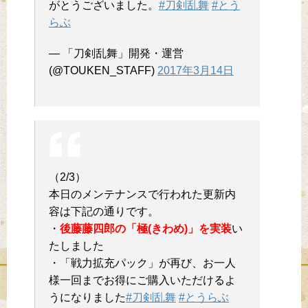
がとうございました。
#刀剣乱舞
#とう
らぶ
— 「刀剣乱舞」開発・運営
(@TOUKEN_STAFF)
2017年3月14日
（2/3）
本日のメンテナンスで行われた更新内
容は下記の通りです。
・
後藤藤四郎の「極(きわめ)」を実装
い
たしました
・「戦力拡充パック」が再び、お一人
様一回までお得にご購入いただけるよ
うになりました
#刀剣乱舞
#とうらぶ