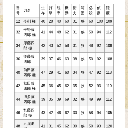
番
生
打
統
機
衝
範
必
偵
隠
刀名
号
存
撃
率
動
力
囲
殺
察
蔽
12
今剣 極
40
28
40
60
31
狭
60
100
109
平野藤
32
41
44
48
62
31
狭
50
94
112
四郎 極
厚藤四
34
42
43
52
58
31
狭
48
92
108
郎 極
後藤藤
36
39
37
46
63
38
狭
50
92
108
四郎
前田藤
40
47
29
41
60
34
狭
47
92
118
四郎 極
秋田藤
42
45
36
45
62
35
狭
52
93
110
四郎 極
博多藤
44
39
35
39
69
32
狭
49
99
112
四郎 極
乱藤四
46
43
42
46
62
30
狭
58
94
105
郎 極
五虎退
48
41
31
45
62
30
狭
50
93
120