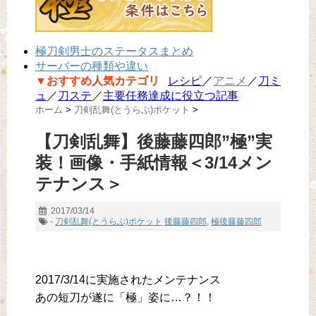
極刀剣男士のステータスまとめ
サーバーの種類や違い
▼おすすめ人気カテゴリ
レシピ
／
アニメ
／
刀ミ
ュ
／
刀ステ
／
主要任務達成に役立つ記事
ホーム
>
刀剣乱舞(とうらぶ)ポケット
>
【刀剣乱舞】後藤藤四郎”極”実
装！画像・手紙情報＜3/14メン
テナンス＞
2017/03/14
-
刀剣乱舞(とうらぶ)ポケット
後藤藤四郎
,
極後藤藤四郎
2017/3/14に実施されたメンテナンス
あの短刀が遂に「極」姿に…？！！