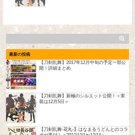
最新の投稿
【刀剣乱舞】2017年12月中旬の予定一部公
開！詳細まとめ
【刀剣乱舞】新極のシルエット公開！＜実
装は12月5日＞
【刀剣乱舞-花丸-】はなまるうどんとのコラ
ボが再び！＜2017/12/1〜12/14＞