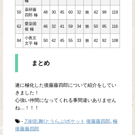
極
薬研藤
50
48
30
45
60
32
狭
42
99
119
四郎 極
愛染国
62
46
32
41
59
34
狭
50
95
116
俊 極
小夜左
84
50
42
45
55
33
狭
42
92
108
文字 極
まとめ
遂に極化した後藤藤四郎について紹介をしてい
きました！
心強い仲間になってくれる事間違いありません
ね…！！！
-
刀剣乱舞(とうらぶ)ポケット
後藤藤四郎
,
極
後藤藤四郎