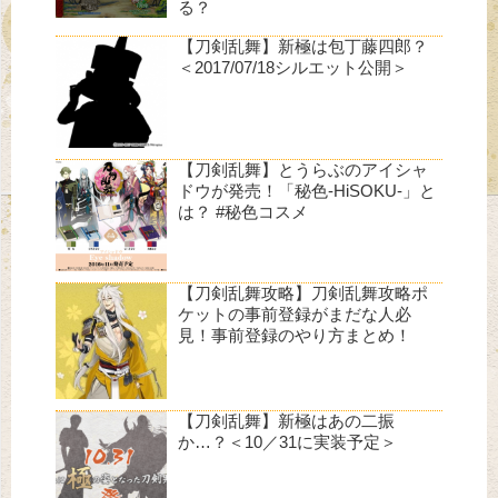
る？
【刀剣乱舞】新極は包丁藤四郎？
＜2017/07/18シルエット公開＞
【刀剣乱舞】とうらぶのアイシャ
ドウが発売！「秘色-HiSOKU-」と
は？ #秘色コスメ
【刀剣乱舞攻略】刀剣乱舞攻略ポ
ケットの事前登録がまだな人必
見！事前登録のやり方まとめ！
【刀剣乱舞】新極はあの二振
か…？＜10／31に実装予定＞