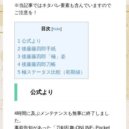
※当記事ではネタバレ要素も含んでいますので
ご注意を！
目次
[
hide
]
1 公式より
2 後藤藤四郎手紙
3 後藤藤四郎「極」姿
4 後藤藤四郎刀帳
5 極ステータス比較（初期値）
公式より
4時間に及ぶメンテナンスも無事に終了しまし
た。
事前告知があった「刀剣乱舞-ONLINE- Pocket