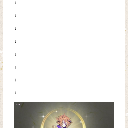
↓
↓
↓
↓
↓
↓
↓
↓