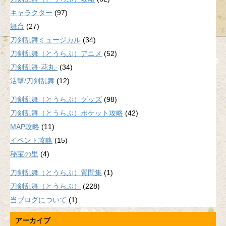
キャラクター
(97)
舞台
(27)
刀剣乱舞ミュージカル
(34)
刀剣乱舞（とうらぶ）アニメ
(52)
刀剣乱舞-花丸-
(34)
活撃/刀剣乱舞
(12)
刀剣乱舞（とうらぶ）グッズ
(98)
刀剣乱舞（とうらぶ）ポケット攻略
(42)
MAP攻略
(11)
イベント攻略
(15)
秘宝の里
(4)
刀剣乱舞（とうらぶ）質問集
(1)
刀剣乱舞（とうらぶ）
(228)
当ブログについて
(1)
アーカイブ