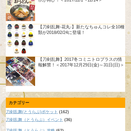
【刀剣乱舞-花丸-】新たなちゅんコレ全10種
類が2018/02/24に登場！
【刀剣乱舞】2017冬コミニトロプラスの情
報解禁！＜2017年12月29日(金)～31日(日)＞
カテゴリー
刀剣乱舞(とうらぶ)ポケット
(162)
刀剣乱舞（とうらぶ）イベント
(36)
刀剣乱舞（とうらぶ）攻略
(62)