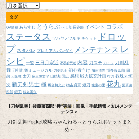
ア
ー
タグ
カ
イ
とうらぶ
コラボ
イベント
あらすじ
へし切長谷部
OA情報
ブ
ドロッ
ステータス
ソハヤノツルキ
チケット
プ
レ
メンテナンス
ネタバレ
プレミアムバンダイ
シピ
内容
三日月宗近
刀ステ
刀剣乱
不動行光
一覧
刀ミュ
舞
初心者向け
刀剣乱舞ミュージカル
博多藤四郎
回
刀剣男士
加州清光
感想
戦力拡充計画
数珠丸恒
想
太刀
山姥切国広
大阪城
宗三左文字
打刀
花丸
新刀剣男士
極
次
短刀
物吉貞宗
燭台切光忠
秘宝の里
薬研藤
鍛刀
四郎
鶴丸国永
【刀剣乱舞】後藤藤四郎”極”実装！画像・手紙情報＜3/14メンテ
ナンス＞
刀剣乱舞Pocket攻略ちゃんねる～とうらぶポケットまと
め～