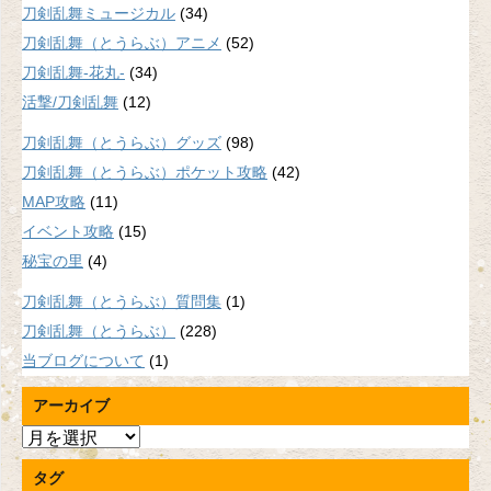
刀剣乱舞ミュージカル
(34)
刀剣乱舞（とうらぶ）アニメ
(52)
刀剣乱舞-花丸-
(34)
活撃/刀剣乱舞
(12)
刀剣乱舞（とうらぶ）グッズ
(98)
刀剣乱舞（とうらぶ）ポケット攻略
(42)
MAP攻略
(11)
イベント攻略
(15)
秘宝の里
(4)
刀剣乱舞（とうらぶ）質問集
(1)
刀剣乱舞（とうらぶ）
(228)
当ブログについて
(1)
アーカイブ
ア
ー
タグ
カ