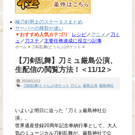
極刀剣男士のステータスまとめ
サーバーの種類や違い
▼おすすめ人気カテゴリ
レシピ
／
アニメ
／
刀ミ
ュ
／
刀ステ
／
主要任務達成に役立つ記事
ホーム
>
刀剣乱舞(とうらぶ)ポケット
>
【刀剣乱舞】刀ミュ厳島公演、
生配信の閲覧方法！＜11/12＞
2016/11/12
-
刀剣乱舞(とうらぶ)ポケット
刀ミュ
,
厳島公演
,
厳島神社
いよいよ明日に迫った「刀ミュ厳島神社公
演」。
世界遺産登録20周年記念奉納行事として、大人
気のミュージカル刀剣乱舞が、厳島神社で公