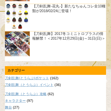
【刀剣乱舞-花丸-】新たなちゅんコレ全10種
類が2018/02/24に登場！
【刀剣乱舞】2017冬コミニトロプラスの情
報解禁！＜2017年12月29日(金)～31日(日)＞
カテゴリー
刀剣乱舞(とうらぶ)ポケット
(162)
刀剣乱舞（とうらぶ）イベント
(36)
刀剣乱舞（とうらぶ）攻略
(62)
キャラクター
(97)
舞台
(27)