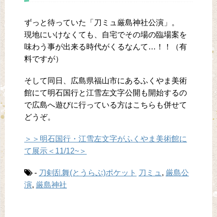
ずっと待っていた「刀ミュ厳島神社公演」。
現地にいけなくても、自宅でその場の臨場案を
味わう事が出来る時代がくるなんて…！！（有
料ですが）
そして同日、広島県福山市にあるふくやま美術
館にて明石国行と江雪左文字公開も開始するの
で広島へ遊びに行っている方はこちらも併せて
どうぞ。
＞＞明石国行・江雪左文字がふくやま美術館に
て展示＜11/12~＞
-
刀剣乱舞(とうらぶ)ポケット
刀ミュ
,
厳島公
演
,
厳島神社