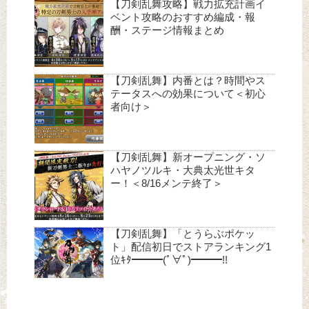
【刀剣乱舞攻略】戦力拡充計画イ
ベント攻略のおすすめ編成・報
酬・ステージ情報まとめ
【刀剣乱舞】内番とは？時間やス
テータスへの効果について＜初心
者向け＞
【刀剣乱舞】新オープニング・ソ
ハヤノツルキ・大典太光世キタ
ー！＜8/16メンテ終了＞
【刀剣乱舞】「とうらぶポケッ
ト」配信初日でストアランキング1
位ｷﾀ━━━(ﾟ∀ﾟ)━━━!!