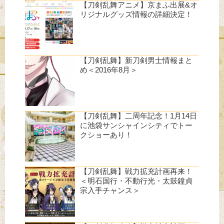
【刀剣乱舞アニメ】京まふ出展&オ
リジナルグッズ情報の詳細決定！
【刀剣乱舞】新刀剣男士情報まと
め＜2016年8月＞
【刀剣乱舞】二周年記念！1月14日
に池袋サンシャインシティでトー
クショーあり！
【刀剣乱舞】戦力拡充計画再来！
＜明石国行・不動行光・太鼓鐘貞
宗入手チャンス＞