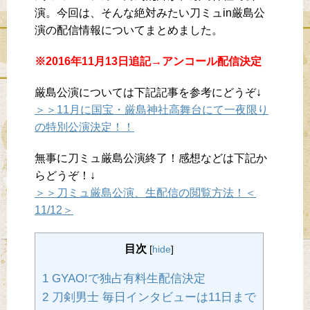
演。今回は、そんな絶対みたい刀ミュin厳島公
演の配信情報についてまとめました。
※2016年11月13日追記→アンコール配信決定
厳島公演については下記記事を参考にどうぞ↓
＞＞11月に国宝・厳島神社高舞台にて一夜限り
の特別公演決定！！
無事に刀ミュ厳島公演終了！感想などは下記か
らどうぞ！↓
＞＞刀ミュ厳島公演、生配信の閲覧方法！＜
11/12＞
目次
[
hide
]
1 GYAO!で独占有料生配信決定
2 刀剣男士 毎日インタビューは11日まで