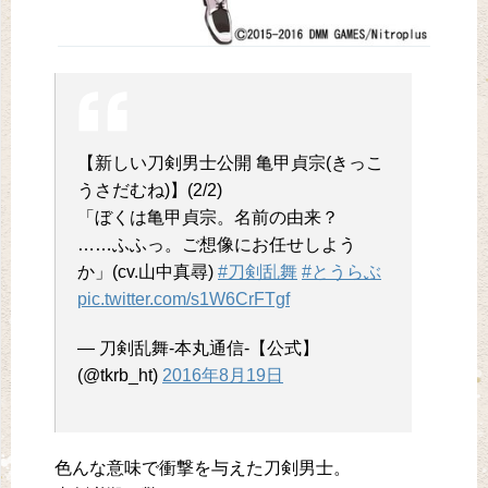
【新しい刀剣男士公開 亀甲貞宗(きっこ
うさだむね)】(2/2)
「ぼくは亀甲貞宗。名前の由来？
……ふふっ。ご想像にお任せしよう
か」(cv.山中真尋)
#刀剣乱舞
#とうらぶ
pic.twitter.com/s1W6CrFTgf
— 刀剣乱舞-本丸通信-【公式】
(@tkrb_ht)
2016年8月19日
色んな意味で衝撃を与えた刀剣男士。