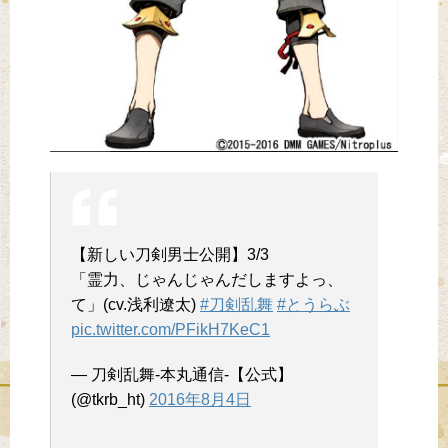
【新しい刀剣男士公開】3/3
「霊力、じゃんじゃんだしますよっ、
て」(cv.浅利遼太)
#刀剣乱舞
#とうらぶ
pic.twitter.com/PFikH7KeC1
— 刀剣乱舞-本丸通信-【公式】
(@tkrb_ht)
2016年8月4日