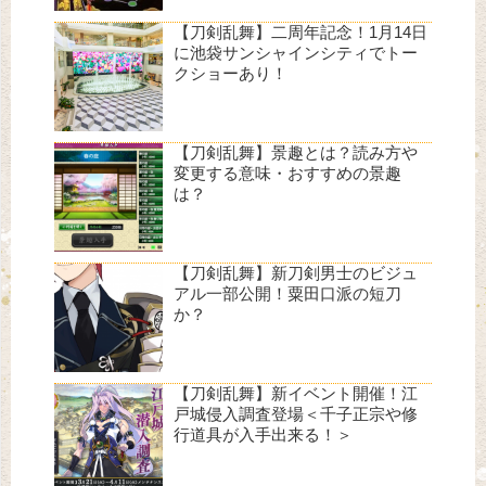
【刀剣乱舞】二周年記念！1月14日
に池袋サンシャインシティでトー
クショーあり！
【刀剣乱舞】景趣とは？読み方や
変更する意味・おすすめの景趣
は？
【刀剣乱舞】新刀剣男士のビジュ
アル一部公開！粟田口派の短刀
か？
【刀剣乱舞】新イベント開催！江
戸城侵入調査登場＜千子正宗や修
行道具が入手出来る！＞