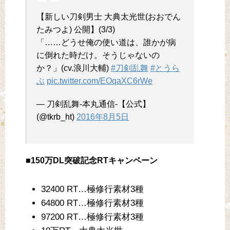
【新しい刀剣男士 大典太光世(おおでん
たみつよ) 公開】(3/3)
「……どうせ俺の使い道は、誰かが病
に倒れた時だけ。そうじゃないの
か？」(cv.浪川大輔)
#刀剣乱舞
#とうら
ぶ
pic.twitter.com/EOqaXC6rWe
— 刀剣乱舞-本丸通信-【公式】
(@tkrb_ht)
2016年8月5日
■150万DL突破記念RTキャンペーン
32400 RT…極修行素材3種
64800 RT…極修行素材3種
97200 RT…極修行素材3種