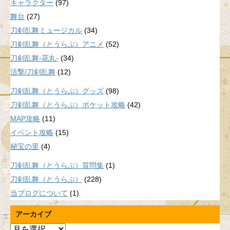
キャラクター
(97)
舞台
(27)
刀剣乱舞ミュージカル
(34)
刀剣乱舞（とうらぶ）アニメ
(52)
刀剣乱舞-花丸-
(34)
活撃/刀剣乱舞
(12)
刀剣乱舞（とうらぶ）グッズ
(98)
刀剣乱舞（とうらぶ）ポケット攻略
(42)
MAP攻略
(11)
イベント攻略
(15)
秘宝の里
(4)
刀剣乱舞（とうらぶ）質問集
(1)
刀剣乱舞（とうらぶ）
(228)
当ブログについて
(1)
アーカイブ
ア