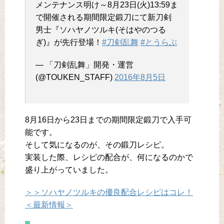
メンテナンス明け～8月23日(火)13:59ま
で開催される期間限定鍛刀にて新刀剣
男士『ソハヤノツルキ(そはやのつる
ぎ)』が先行登場！
#刀剣乱舞
#とうらぶ
— 「刀剣乱舞」開発・運営
(@TOUKEN_STAFF)
2016年8月5日
8月16日から23日までの期間限定鍛刀で入手可
能です。
そして気になるのが、その鍛刀レシピ。
実装した際、レシピの配合が、何になるのかで
盛り上がっていました。
＞＞ソハヤノツルキの優良配合レシピはコレ！
＜最新情報＞