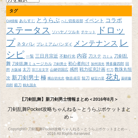
ー
タグ
カ
イ
とうらぶ
コラボ
イベント
あらすじ
へし切長谷部
OA情報
ブ
ドロッ
ステータス
ソハヤノツルキ
チケット
プ
レ
メンテナンス
ネタバレ
プレミアムバンダイ
シピ
内容
三日月宗近
刀ステ
刀剣乱
不動行光
一覧
刀ミュ
舞
初心者向け
刀剣乱舞ミュージカル
博多藤四郎
回
刀剣男士
加州清光
感想
戦力拡充計画
数珠丸恒
想
太刀
山姥切国広
大阪城
宗三左文字
打刀
花丸
新刀剣男士
極
次
短刀
物吉貞宗
燭台切光忠
秘宝の里
薬研藤
鍛刀
四郎
鶴丸国永
【刀剣乱舞】新刀剣男士情報まとめ＜2016年8月＞
刀剣乱舞Pocket攻略ちゃんねる～とうらぶポケットまと
め～
Copyright© 刀剣乱舞Pocket攻略ちゃんねる～とうらぶポケットまとめ～ ,
2016 All Rights Reserved.