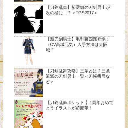
【刀剣乱舞】新選組の刀剣男士が
次の極に…？＜TGS2017＞
【新刀剣男士】毛利藤四郎登場！
（CV高城元気）入手方法は大阪
城？
【刀剣乱舞攻略】三条とは？三条
流派の刀剣男士一覧＜刀帳番号な
ど＞
【刀剣乱舞ポケット 】1周年おめで
とうイラストが超豪華！