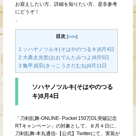
お迎えしたい方、詳細を知りたい方、是非参考
にどうぞ！
、
目次
[
hide
]
1 ソハヤノツルキ(そはやのつるキ)8月4日
2 大典太光世(おおでんたみつよ)8月5日
3 亀甲貞宗(きっこうさだむね)8月11日
ソハヤノツルキ(そはやのつる
キ)8月4日
「刀剣乱舞-ONLINE- Pocket 150万DL突破記念
RTキャンペーン」の対象として、８月４日に、
刀剣乱舞-本丸通信-【公式】Twitterにて、実装が