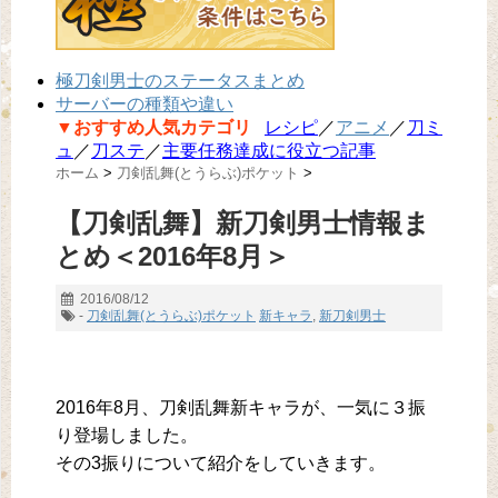
極刀剣男士のステータスまとめ
サーバーの種類や違い
▼おすすめ人気カテゴリ
レシピ
／
アニメ
／
刀ミ
ュ
／
刀ステ
／
主要任務達成に役立つ記事
ホーム
>
刀剣乱舞(とうらぶ)ポケット
>
【刀剣乱舞】新刀剣男士情報ま
とめ＜2016年8月＞
2016/08/12
-
刀剣乱舞(とうらぶ)ポケット
新キャラ
,
新刀剣男士
2016年8月、刀剣乱舞新キャラが、一気に３振
り登場しました。
その3振りについて紹介をしていきます。