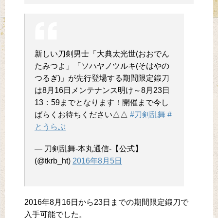
新しい刀剣男士「大典太光世(おおでん
たみつよ」「ソハヤノツルキ(そはやの
つるぎ)」が先行登場する期間限定鍛刀
は8月16日メンテナンス明け～8月23日
13：59までとなります！開催まで今し
ばらくお待ちください△△
#刀剣乱舞
#
とうらぶ
— 刀剣乱舞-本丸通信-【公式】
(@tkrb_ht)
2016年8月5日
2016年8月16日から23日までの期間限定鍛刀で
入手可能でした。