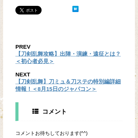
PREV
【刀剣乱舞攻略】出陣・演練・遠征とは？
＜初心者必見＞
NEXT
【刀剣乱舞】刀ミュ＆刀ステの特別編詳細
情報！＜8月15日のジャパコン＞
コメント
コメントお待ちしております(^^)