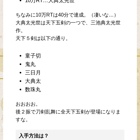
10万RT…大典太光世
ちなみに10万RTは40分で達成。（凄いな…）
大典太光世は天下五剣の一つで、三池典太光世
作。
天下５剣は以下の通り。
童子切
鬼丸
三日月
大典太
数珠丸
おおおお。
後２振で刀剣乱舞に全天下五剣が登場になりま
すな。
入手方法は？