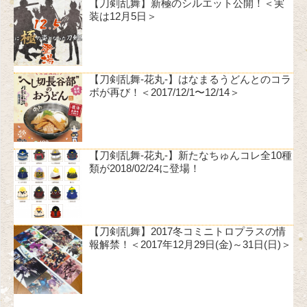
【刀剣乱舞】新極のシルエット公開！＜実
装は12月5日＞
【刀剣乱舞-花丸-】はなまるうどんとのコラ
ボが再び！＜2017/12/1〜12/14＞
【刀剣乱舞-花丸-】新たなちゅんコレ全10種
類が2018/02/24に登場！
【刀剣乱舞】2017冬コミニトロプラスの情
報解禁！＜2017年12月29日(金)～31日(日)＞