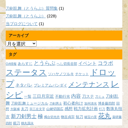
刀剣乱舞（とうらぶ）質問集
(1)
刀剣乱舞（とうらぶ）
(228)
当ブログについて
(1)
アーカイブ
ア
ー
タグ
カ
イ
とうらぶ
コラボ
イベント
あらすじ
へし切長谷部
OA情報
ブ
ドロッ
ステータス
ソハヤノツルキ
チケット
プ
レ
メンテナンス
ネタバレ
プレミアムバンダイ
シピ
内容
三日月宗近
刀ステ
刀剣乱
不動行光
一覧
刀ミュ
舞
初心者向け
刀剣乱舞ミュージカル
博多藤四郎
回
刀剣男士
加州清光
感想
戦力拡充計画
数珠丸恒
想
太刀
山姥切国広
大阪城
宗三左文字
打刀
花丸
新刀剣男士
極
次
短刀
物吉貞宗
燭台切光忠
秘宝の里
薬研藤
鍛刀
四郎
鶴丸国永