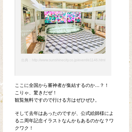
出典：http://www.sunshinecity.co.jp/event/e1146.html
ここに全国から審神者が集結するのか…？！
こりゃ、驚きだぜ！
観覧無料ですので行ける方はぜひぜひ。
そして去年はあったのですが、公式絵師様によ
るニ周年記念イラストなんかもあるのかな？ワ
クワク！