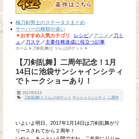
極刀剣男士のステータスまとめ
サーバーの種類や違い
▼おすすめ人気カテゴリ
レシピ
／
アニメ
／
刀ミ
ュ
／
刀ステ
／
主要任務達成に役立つ記事
ホーム
>
刀剣乱舞(とうらぶ)ポケット
>
【刀剣乱舞】二周年記念！1月
14日に池袋サンシャインシティ
でトークショーあり！
2017/01/13
-
刀剣乱舞(とうらぶ)ポケット
サンシャインシティ
,
二周年
いよいよ明日、2017年1月14日は刀剣乱舞がリ
リースされてから２周年！
いやぁ…あっという間ですね。二年前にリリー