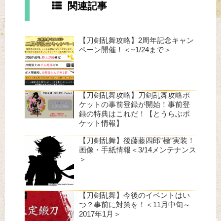
関連記事
【刀剣乱舞攻略】2周年記念キャン
ペーン開催！＜~1/24まで＞
【刀剣乱舞攻略】刀剣乱舞攻略ポ
ケットの事前登録が開始！事前登
録の特典はこれだ！【とうらぶポ
ケット情報】
【刀剣乱舞】後藤藤四郎”極”実装！
画像・手紙情報＜3/14メンテナンス
＞
【刀剣乱舞】今後のイベントはい
つ？事前に対策を！＜11月中旬～
2017年1月＞