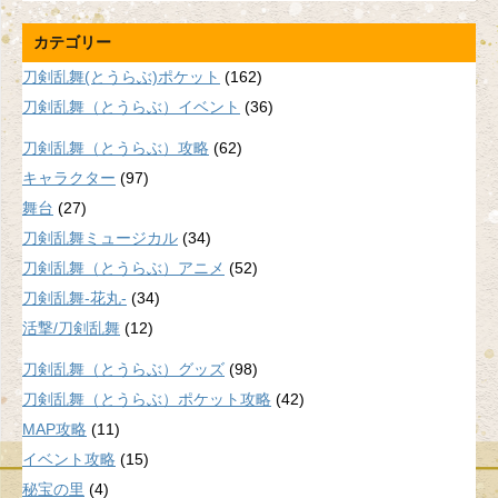
カテゴリー
刀剣乱舞(とうらぶ)ポケット
(162)
刀剣乱舞（とうらぶ）イベント
(36)
刀剣乱舞（とうらぶ）攻略
(62)
キャラクター
(97)
舞台
(27)
刀剣乱舞ミュージカル
(34)
刀剣乱舞（とうらぶ）アニメ
(52)
刀剣乱舞-花丸-
(34)
活撃/刀剣乱舞
(12)
刀剣乱舞（とうらぶ）グッズ
(98)
刀剣乱舞（とうらぶ）ポケット攻略
(42)
MAP攻略
(11)
イベント攻略
(15)
秘宝の里
(4)