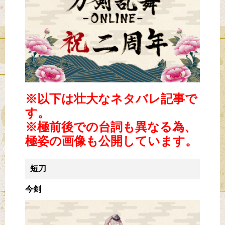
※以下は壮大なネタバレ記事で
す。
※極前後での台詞も異なる為、
極姿の画像も公開しています。
短刀
今剣