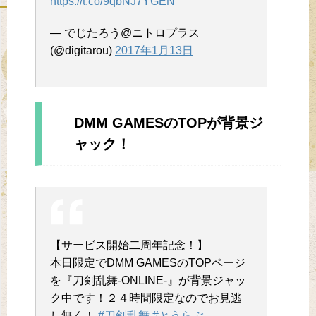
https://t.co/9qbNJ7YGEN
— でじたろう@ニトロプラス
(@digitarou)
2017年1月13日
DMM GAMESのTOPが背景ジ
ャック！
【サービス開始二周年記念！】
本日限定でDMM GAMESのTOPページ
を『刀剣乱舞-ONLINE-』が背景ジャッ
ク中です！２４時間限定なのでお見逃
し無く！
#刀剣乱舞
#とうらぶ