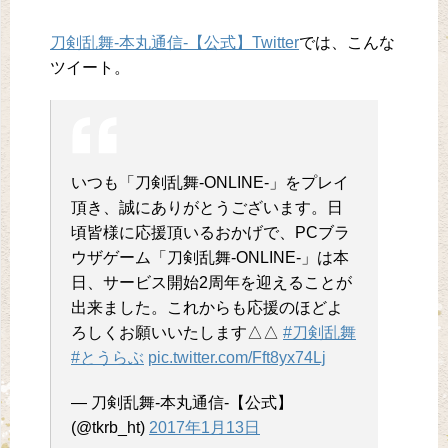
刀剣乱舞-本丸通信-【公式】Twitter
では、こんな
ツイート。
いつも「刀剣乱舞-ONLINE-」をプレイ
頂き、誠にありがとうございます。日
頃皆様に応援頂いるおかげで、PCブラ
ウザゲーム「刀剣乱舞-ONLINE-」は本
日、サービス開始2周年を迎えることが
出来ました。これからも応援のほどよ
ろしくお願いいたします△△
#刀剣乱舞
#とうらぶ
pic.twitter.com/Fft8yx74Lj
— 刀剣乱舞-本丸通信-【公式】
(@tkrb_ht)
2017年1月13日