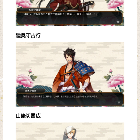
陸奥守吉行
山姥切国広