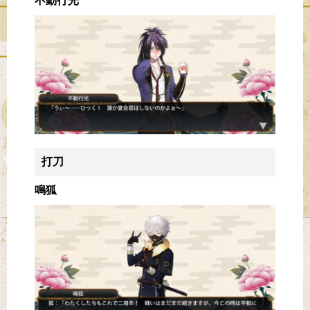
不動行光
打刀
鳴狐