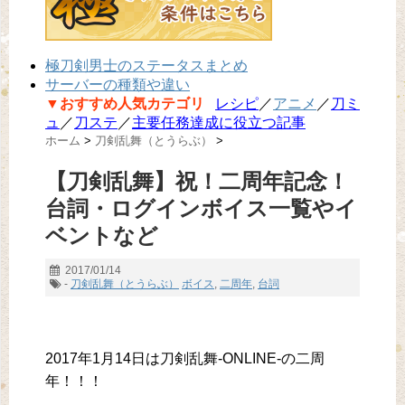
極刀剣男士のステータスまとめ
サーバーの種類や違い
▼おすすめ人気カテゴリ
レシピ
／
アニメ
／
刀ミ
ュ
／
刀ステ
／
主要任務達成に役立つ記事
ホーム
>
刀剣乱舞（とうらぶ）
>
【刀剣乱舞】祝！二周年記念！
台詞・ログインボイス一覧やイ
ベントなど
2017/01/14
-
刀剣乱舞（とうらぶ）
ボイス
,
二周年
,
台詞
2017年1月14日は刀剣乱舞-ONLINE-の二周
年！！！