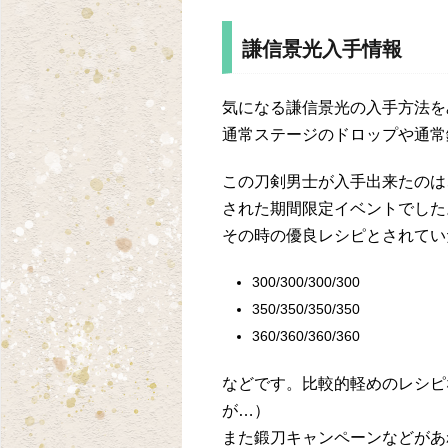
謙信景光入手情報
気になる謙信景光の入手方法を
通常ステージのドロップや通常
この刀剣男士が入手出来たのは、20
された期間限定イベントでした
その時の優良レシピとされてい
300/300/300/300
350/350/350/350
360/360/360/360
などです。比較的軽めのレシピ
が…）
また鍛刀キャンペーンなどがあ