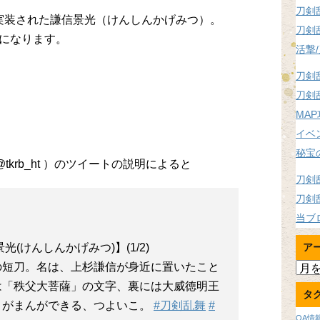
刀剣
舞に実装された謙信景光（けんしんかげみつ）。
刀剣
になります。
活撃
刀剣
刀剣
MA
イベ
秘宝
刀剣乱舞-本丸通信-【公式】（@tkrb_ht ‏）のツイートの説明によると
刀剣
刀剣
当ブ
(けんしんかげみつ)】(1/2)
ア
ア
の短刀。名は、上杉謙信が身近に置いたこと
ー
は「秩父大菩薩」の文字、裏には大威徳明王
タ
カ
。がまんができる、つよいこ。
#刀剣乱舞
#
イ
OA情