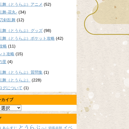
乱舞（とうらぶ）アニメ
(52)
乱舞-花丸-
(34)
/刀剣乱舞
(12)
乱舞（とうらぶ）グッズ
(98)
乱舞（とうらぶ）ポケット攻略
(42)
P攻略
(11)
ント攻略
(15)
の里
(4)
乱舞（とうらぶ）質問集
(1)
乱舞（とうらぶ）
(228)
ログについて
(1)
ーカイブ
グ
とうらぶ
イベ
あらすじ
へし切長谷部
報