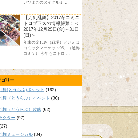
いひよこのヌイグルミ …
【刀剣乱舞】2017冬コミニ
トロプラスの情報解禁！＜
2017年12月29日(金)～31日
(日)＞
年末の楽しみ（戦場）といえば
コミックマーケット93。（通称
コミケ） 今年もニトロ …
テゴリー
乱舞(とうらぶ)ポケット
(162)
乱舞（とうらぶ）イベント
(36)
乱舞（とうらぶ）攻略
(62)
ラクター
(97)
(27)
乱舞ミュージカル
(34)