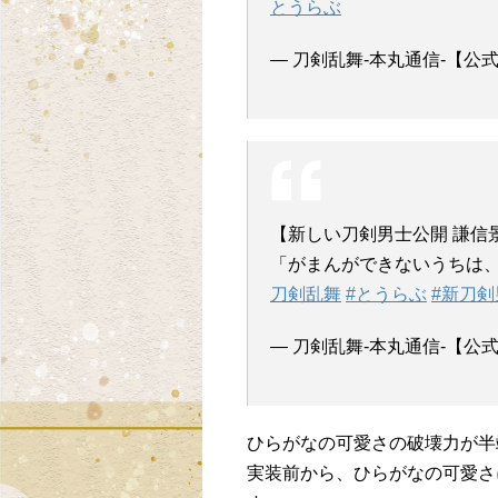
とうらぶ
— 刀剣乱舞-本丸通信-【公式】 (
【新しい刀剣男士公開 謙信景光
「がまんができないうちは、い
刀剣乱舞
#とうらぶ
#新刀剣
— 刀剣乱舞-本丸通信-【公式】 (
ひらがなの可愛さの破壊力が半
実装前から、ひらがなの可愛さ