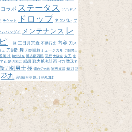
ステータス
コラボ
ソハヤノ
ドロップ
ネタバレ
プ
キ
チケット
レ
メンテナンス
アムバンダイ
ピ
内容
三日月宗近
刀ス
不動行光
一覧
刀剣乱舞
刀剣乱舞ミュージカル
ミュ
刀剣男士
者向け
博多藤四郎
回想
太刀
加州清光
大阪城
宗
感想
戦力拡充計画
数珠丸
山姥切国広
字
打刀
新刀剣男士
極
短刀
物吉貞宗
燭台切光忠
秘
花丸
鍛刀
薬研藤四郎
鶴丸国永