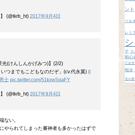
ブ
ント
@tkrb_ht)
2017年9月4日
ツル
レミ
シ
テ
刀
初心
(けんしんかげみつ)】(2/2)
三左文
恒次
つまでもこどもなのだぞ」(cv.代永翼)
#
男士
pic.twitter.com/51kxwSqaFY
宝の里
@tkrb_ht)
2017年9月4日
端ない。
にやられてしまった審神者も多かったはずで