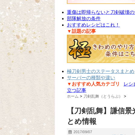
重傷は即帰らないと刀剣破壊の
部隊解放の条件
おすすめレシピはこれ！
▼話題の記事
極刀剣男士のステータスまとめ
サーバーの種類や違い
▼おすすめ人気カテゴリ
レシ
立つ記事
ホーム
>
刀剣乱舞（とうらぶ）
>
【刀剣乱舞】謙信景
とめ情報
2017/09/07