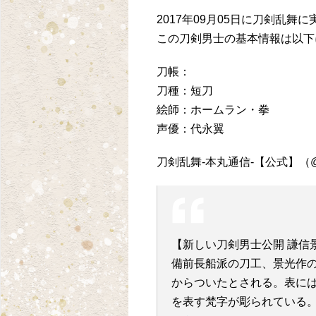
2017年09月05日に刀剣乱
この刀剣男士の基本情報は以下
刀帳：
刀種：短刀
絵師：ホームラン・拳
声優：代永翼
【新しい刀剣男士公開 謙信景光
備前長船派の刀工、景光作
からついたとされる。表に
を表す梵字が彫られている