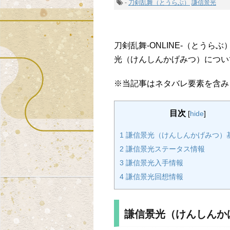
-
刀剣乱舞（とうらぶ）
謙信景光
刀剣乱舞-ONLINE-（とう
光（けんしんかげみつ）につい
※当記事はネタバレ要素を含み
目次
[
hide
]
1 謙信景光（けんしんかげみつ）
2 謙信景光ステータス情報
3 謙信景光入手情報
4 謙信景光回想情報
謙信景光（けんしんか