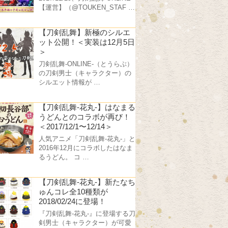
【運営】（@TOUKEN_STAF …
【刀剣乱舞】新極のシルエ
ット公開！＜実装は12月5日
＞
刀剣乱舞-ONLINE-（とうらぶ）
の刀剣男士（キャラクター）の
シルエット情報が …
【刀剣乱舞-花丸-】はなまる
うどんとのコラボが再び！
＜2017/12/1〜12/14＞
人気アニメ「刀剣乱舞-花丸-」と
2016年12月にコラボしたはなま
るうどん。 コ …
【刀剣乱舞-花丸-】新たなち
ゅんコレ全10種類が
2018/02/24に登場！
『刀剣乱舞-花丸-』に登場する刀
剣男士（キャラクター）が可愛