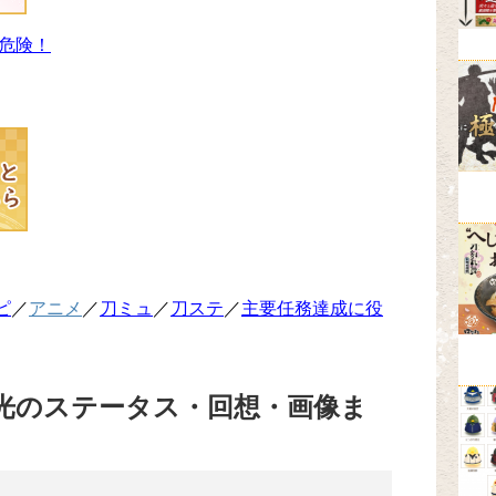
危険！
ピ
／
アニメ
／
刀ミュ
／
刀ステ
／
主要任務達成に役
光のステータス・回想・画像ま