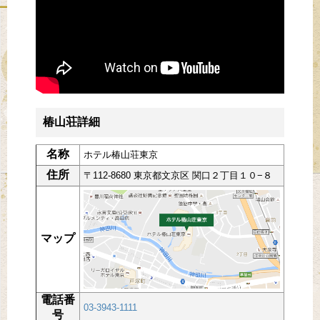
椿山荘詳細
名称
ホテル椿山荘東京
住所
〒112-8680 東京都文京区 関口２丁目１０−８
マップ
電話番
03-3943-1111
号