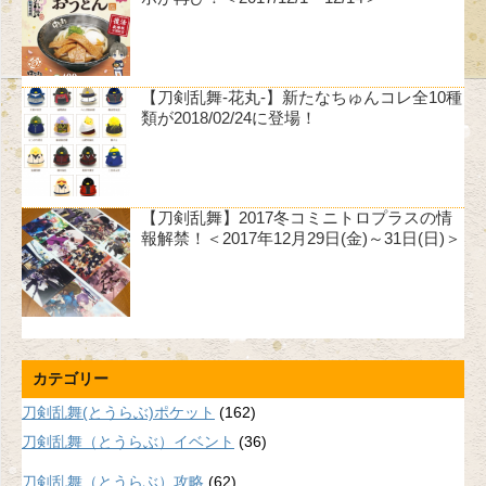
【刀剣乱舞-花丸-】新たなちゅんコレ全10種
類が2018/02/24に登場！
【刀剣乱舞】2017冬コミニトロプラスの情
報解禁！＜2017年12月29日(金)～31日(日)＞
カテゴリー
刀剣乱舞(とうらぶ)ポケット
(162)
刀剣乱舞（とうらぶ）イベント
(36)
刀剣乱舞（とうらぶ）攻略
(62)