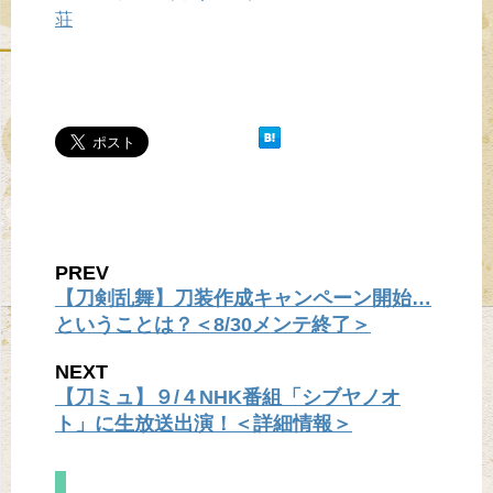
荘
PREV
【刀剣乱舞】刀装作成キャンペーン開始…
ということは？＜8/30メンテ終了＞
NEXT
【刀ミュ】９/４NHK番組「シブヤノオ
ト」に生放送出演！＜詳細情報＞