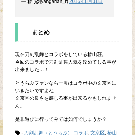
— 椿 (@jyangarian_r)
2016年8月31日
まとめ
現在刀剣乱舞とコラボをしている椿山荘。
今回のコラボで刀剣乱舞人気を改めてしる事が
出来ました…！
とうらぶファンなら一度はコラボ中の文京区に
いきたいですよね！
文京区の良さを感じる事が出来るかもしれませ
ん。
是非遊びに行ってみては如何でしょうか？
-
刀剣乱舞（とうらぶ）
コラボ
,
文京区
,
椿山