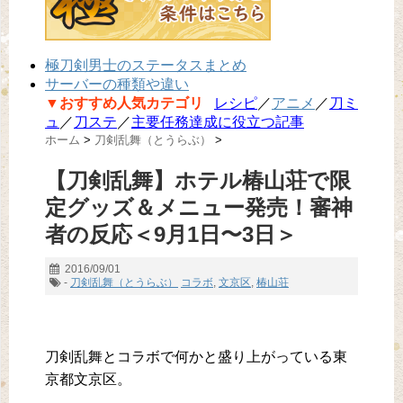
極刀剣男士のステータスまとめ
サーバーの種類や違い
▼おすすめ人気カテゴリ
レシピ
／
アニメ
／
刀ミ
ュ
／
刀ステ
／
主要任務達成に役立つ記事
ホーム
>
刀剣乱舞（とうらぶ）
>
【刀剣乱舞】ホテル椿山荘で限
定グッズ＆メニュー発売！審神
者の反応＜9月1日〜3日＞
2016/09/01
-
刀剣乱舞（とうらぶ）
コラボ
,
文京区
,
椿山荘
刀剣乱舞とコラボで何かと盛り上がっている東
京都文京区。