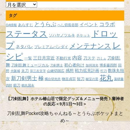
ア
ー
タグ
カ
イ
とうらぶ
コラボ
イベント
あらすじ
へし切長谷部
OA情報
ブ
ドロッ
ステータス
ソハヤノツルキ
チケット
プ
レ
メンテナンス
ネタバレ
プレミアムバンダイ
シピ
内容
三日月宗近
刀ステ
刀剣乱
不動行光
一覧
刀ミュ
舞
初心者向け
刀剣乱舞ミュージカル
博多藤四郎
回
刀剣男士
加州清光
感想
戦力拡充計画
数珠丸恒
想
太刀
山姥切国広
大阪城
宗三左文字
打刀
花丸
新刀剣男士
極
次
短刀
物吉貞宗
燭台切光忠
秘宝の里
薬研藤
鍛刀
四郎
鶴丸国永
【刀剣乱舞】ホテル椿山荘で限定グッズ＆メニュー発売！審神者
の反応＜9月1日〜3日＞
刀剣乱舞Pocket攻略ちゃんねる～とうらぶポケットまと
め～