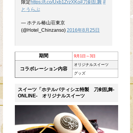
限定
https://t.co/Uxb1ZrzXKo
#刀剣乱舞
#
とうらぶ
— ホテル椿山荘東京
(@Hotel_Chinzanso)
2016年8月25日
期間
9月1日～3日
オリジナルスイーツ
コラボレーション内容
グッズ
スイーツ「ホテルパティシエ特製 刀剣乱舞-
ONLINE- オリジナルスイーツ