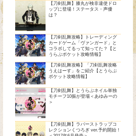
【刀剣乱舞】膝丸が検非違使ドロ
ップに登場！ステータス・声優
は？
【刀剣乱舞攻略】トレーディング
カードゲーム「ヴァンガード」と
コラボしてるって知ってた？【と
うらぶポケット攻略情報】
【刀剣乱舞攻略】「刀剣乱舞攻略
うえはーす」をご紹介【とうらぶ
ポケット攻略情報】
【刀剣乱舞】とうらぶネイル単独
モチーフ10振が登場＜あゆみーの
＞
【刀剣乱舞】ラバーストラップコ
レクションくつろぎ ver.予約開始！
＜2017年6月発売＞