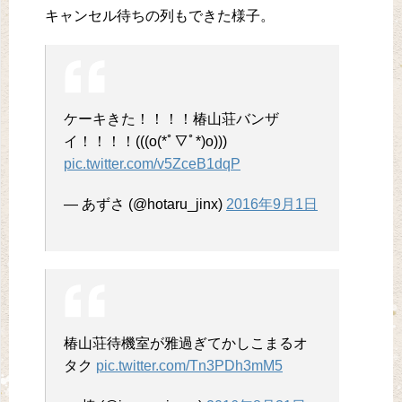
キャンセル待ちの列もできた様子。
ケーキきた！！！！椿山荘バンザ
イ！！！！(((o(*ﾟ▽ﾟ*)o)))
pic.twitter.com/v5ZceB1dqP
— あずさ (@hotaru_jinx)
2016年9月1日
椿山荘待機室が雅過ぎてかしこまるオ
タク
pic.twitter.com/Tn3PDh3mM5