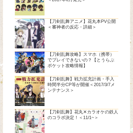
【刀剣乱舞アニメ】花丸本PV公開
＜審神者の反応・詳細＞
【刀剣乱舞攻略】スマホ（携帯）
でプレイできないの？【とうらぶ
ポケット攻略情報】
【刀剣乱舞】戦力拡充計画・手入
時間半分CP等が開催＜2017/3/7メ
ンテナンス＞
【刀剣乱舞】花丸✕カラオケの鉄人
のコラボ決定！＜11/1~＞