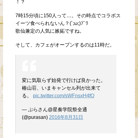
！？
7時15分頃に150人って…。その時点でコラボス
イーツ食べられないん？(´;ω;)ﾌﾞﾜ
歌仙兼定の人気に嫉妬ですね。
そして、カフェがオープンするのは11時だ。
変に気取らず始発で行けば良かった。
椿山荘、いまキャンセル列が出来て
る。
pic.twitter.com/sWFnsxH4fO
— ぷらさん@星奏学院祭全通
(@purasan)
2016年8月31日