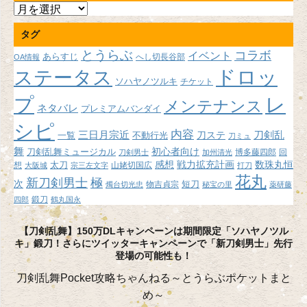
ア
ー
タグ
カ
イ
とうらぶ
コラボ
イベント
あらすじ
へし切長谷部
OA情報
ブ
ドロッ
ステータス
ソハヤノツルキ
チケット
プ
レ
メンテナンス
ネタバレ
プレミアムバンダイ
シピ
内容
三日月宗近
刀ステ
刀剣乱
不動行光
一覧
刀ミュ
舞
初心者向け
刀剣乱舞ミュージカル
博多藤四郎
回
刀剣男士
加州清光
感想
戦力拡充計画
数珠丸恒
想
太刀
山姥切国広
大阪城
宗三左文字
打刀
花丸
新刀剣男士
極
次
短刀
物吉貞宗
燭台切光忠
秘宝の里
薬研藤
鍛刀
四郎
鶴丸国永
【刀剣乱舞】150万DLキャンペーンは期間限定「ソハヤノツル
キ」鍛刀！さらにツイッターキャンペーンで「新刀剣男士」先行
登場の可能性も！
刀剣乱舞Pocket攻略ちゃんねる～とうらぶポケットまと
め～