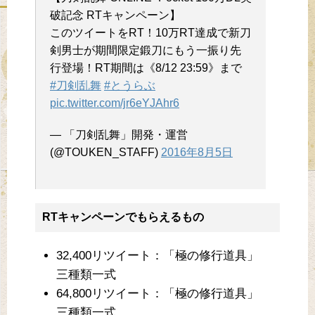
破記念 RTキャンペーン】
このツイートをRT！10万RT達成で新刀
剣男士が期間限定鍛刀にもう一振り先
行登場！RT期間は《8/12 23:59》まで
#刀剣乱舞
#とうらぶ
pic.twitter.com/jr6eYJAhr6
— 「刀剣乱舞」開発・運営
(@TOUKEN_STAFF)
2016年8月5日
RTキャンペーンでもらえるもの
32,400リツイート：「極の修行道具」
三種類一式
64,800リツイート：「極の修行道具」
三種類一式