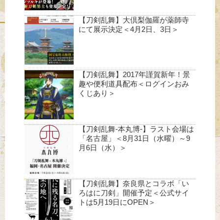
【刀剣乱舞】大倶梨伽羅が薬師寺
にて展示決定＜4月2日、3日＞
【刀剣乱舞】2017年謹賀新年！景
趣や便利道具配布＜ログインおみ
くじあり＞
【刀剣乱舞-本丸博-】ラスト会場は
「名古屋」＜8月31日（水曜）～9
月6日（水）＞
【刀剣乱舞】奈良県とコラボ「い
ろはに刀剣」開催予定＜公式サイ
トは5月19日にOPEN＞