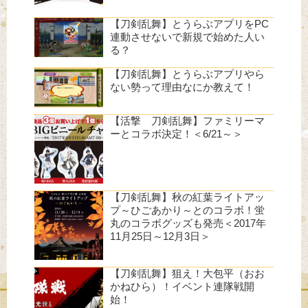
【刀剣乱舞】とうらぶアプリをPC
連動させないで新規で始めた人い
る？
【刀剣乱舞】とうらぶアプリやら
ない勢って理由なにか教えて！
【活撃 刀剣乱舞】ファミリーマ
ーとコラボ決定！＜6/21～＞
【刀剣乱舞】秋の紅葉ライトアッ
プ～ひごあかり～とのコラボ！蛍
丸のコラボグッズも発売＜2017年
11月25日～12月3日＞
【刀剣乱舞】狙え！大包平（おお
かねひら）！イベント連隊戦開
始！