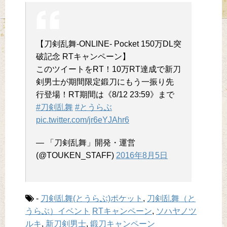
【刀剣乱舞-ONLINE- Pocket 150万DL突
破記念 RTキャンペーン】
このツイートをRT！10万RT達成で新刀
剣男士が期間限定鍛刀にもう一振り先
行登場！RT期間は《8/12 23:59》まで
#刀剣乱舞
#とうらぶ
pic.twitter.com/jr6eYJAhr6
— 「刀剣乱舞」開発・運営
(@TOUKEN_STAFF)
2016年8月5日
-
刀剣乱舞(とうらぶ)ポケット
,
刀剣乱舞（と
うらぶ）イベント
RTキャンペーン
,
ソハヤノツ
ルキ
,
新刀剣男士
,
鍛刀キャンペーン