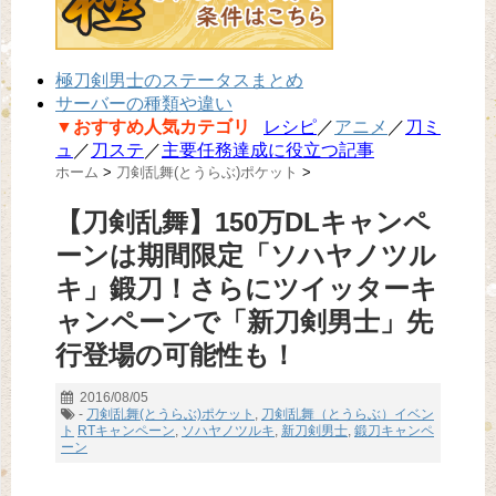
極刀剣男士のステータスまとめ
サーバーの種類や違い
▼おすすめ人気カテゴリ
レシピ
／
アニメ
／
刀ミ
ュ
／
刀ステ
／
主要任務達成に役立つ記事
ホーム
>
刀剣乱舞(とうらぶ)ポケット
>
【刀剣乱舞】150万DLキャンペ
ーンは期間限定「ソハヤノツル
キ」鍛刀！さらにツイッターキ
ャンペーンで「新刀剣男士」先
行登場の可能性も！
2016/08/05
-
刀剣乱舞(とうらぶ)ポケット
,
刀剣乱舞（とうらぶ）イベン
ト
RTキャンペーン
,
ソハヤノツルキ
,
新刀剣男士
,
鍛刀キャンペ
ーン