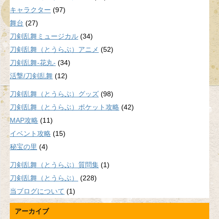
キャラクター
(97)
舞台
(27)
刀剣乱舞ミュージカル
(34)
刀剣乱舞（とうらぶ）アニメ
(52)
刀剣乱舞-花丸-
(34)
活撃/刀剣乱舞
(12)
刀剣乱舞（とうらぶ）グッズ
(98)
刀剣乱舞（とうらぶ）ポケット攻略
(42)
MAP攻略
(11)
イベント攻略
(15)
秘宝の里
(4)
刀剣乱舞（とうらぶ）質問集
(1)
刀剣乱舞（とうらぶ）
(228)
当ブログについて
(1)
アーカイブ