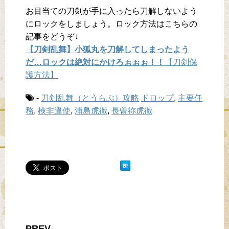
お目当ての刀剣が手に入ったら刀解しないよう
にロックをしましょう。ロック方法はこちらの
記事をどうぞ↓
【刀剣乱舞】小狐丸を刀解してしまったよう
だ…ロックは絶対にかけろぉぉぉ！！
【刀剣保
護方法】
-
刀剣乱舞（とうらぶ）攻略
ドロップ
,
主要任
務
,
検非違使
,
浦島虎徹
,
長曽祢虎徹
PREV