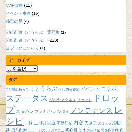
MAP攻略
(11)
イベント攻略
(15)
秘宝の里
(4)
刀剣乱舞（とうらぶ）質問集
(1)
刀剣乱舞（とうらぶ）
(228)
当ブログについて
(1)
アーカイブ
ア
ー
タグ
カ
イ
とうらぶ
コラボ
イベント
あらすじ
へし切長谷部
OA情報
ブ
ドロッ
ステータス
ソハヤノツルキ
チケット
プ
レ
メンテナンス
ネタバレ
プレミアムバンダイ
シピ
内容
三日月宗近
刀ステ
刀剣乱
不動行光
一覧
刀ミュ
舞
初心者向け
刀剣乱舞ミュージカル
博多藤四郎
回
刀剣男士
加州清光