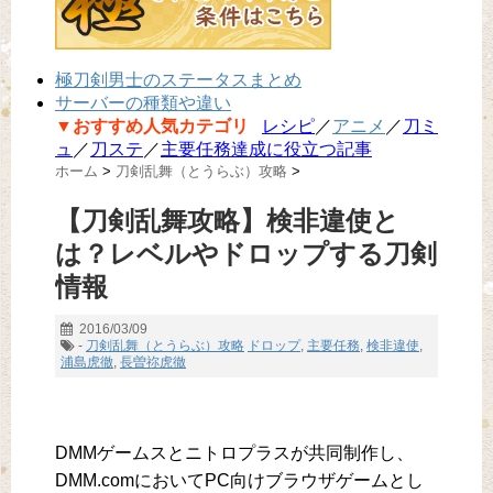
極刀剣男士のステータスまとめ
サーバーの種類や違い
▼おすすめ人気カテゴリ
レシピ
／
アニメ
／
刀ミ
ュ
／
刀ステ
／
主要任務達成に役立つ記事
ホーム
>
刀剣乱舞（とうらぶ）攻略
>
【刀剣乱舞攻略】検非違使と
は？レベルやドロップする刀剣
情報
2016/03/09
-
刀剣乱舞（とうらぶ）攻略
ドロップ
,
主要任務
,
検非違使
,
浦島虎徹
,
長曽祢虎徹
DMMゲームスとニトロプラスが共同制作し、
DMM.comにおいてPC向けブラウザゲームとし