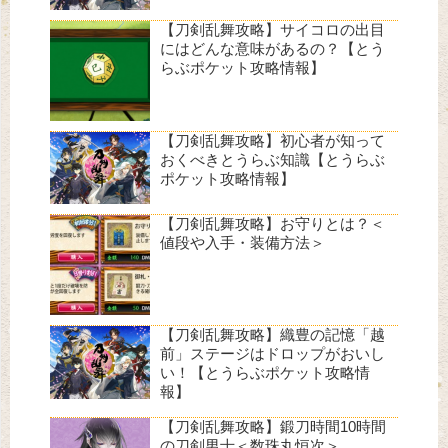
【刀剣乱舞攻略】サイコロの出目
にはどんな意味があるの？【とう
らぶポケット攻略情報】
【刀剣乱舞攻略】初心者が知って
おくべきとうらぶ知識【とうらぶ
ポケット攻略情報】
【刀剣乱舞攻略】お守りとは？＜
値段や入手・装備方法＞
【刀剣乱舞攻略】織豊の記憶「越
前」ステージはドロップがおいし
い！【とうらぶポケット攻略情
報】
【刀剣乱舞攻略】鍛刀時間10時間
の刀剣男士＜数珠丸恒次＞