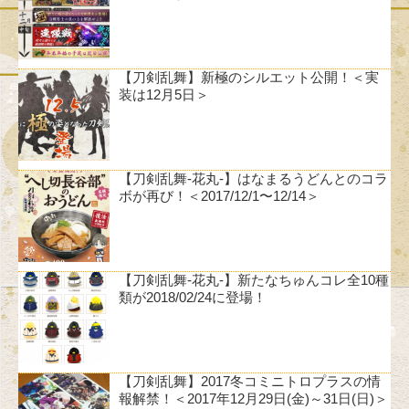
【刀剣乱舞】新極のシルエット公開！＜実
装は12月5日＞
【刀剣乱舞-花丸-】はなまるうどんとのコラ
ボが再び！＜2017/12/1〜12/14＞
【刀剣乱舞-花丸-】新たなちゅんコレ全10種
類が2018/02/24に登場！
【刀剣乱舞】2017冬コミニトロプラスの情
報解禁！＜2017年12月29日(金)～31日(日)＞