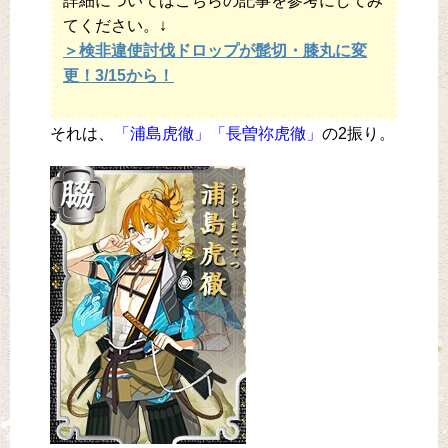
詳細についてはこちらの記事を参考にしてみ
てください。↓
＞検非違使討伐ドロップが髭切・膝丸に変
更！3/15から！
それは、
「浦島虎徹」「長曽祢虎徹」
の2振り。