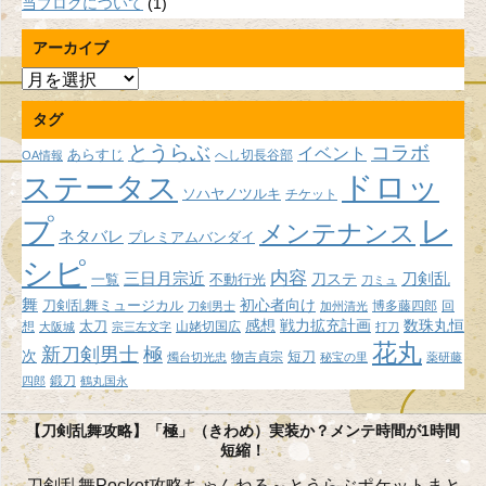
当ブログについて
(1)
アーカイブ
ア
ー
タグ
カ
イ
とうらぶ
コラボ
イベント
あらすじ
へし切長谷部
OA情報
ブ
ドロッ
ステータス
ソハヤノツルキ
チケット
プ
レ
メンテナンス
ネタバレ
プレミアムバンダイ
シピ
内容
三日月宗近
刀ステ
刀剣乱
不動行光
一覧
刀ミュ
舞
初心者向け
刀剣乱舞ミュージカル
博多藤四郎
回
刀剣男士
加州清光
感想
戦力拡充計画
数珠丸恒
想
太刀
山姥切国広
大阪城
宗三左文字
打刀
花丸
新刀剣男士
極
次
短刀
物吉貞宗
燭台切光忠
秘宝の里
薬研藤
鍛刀
四郎
鶴丸国永
【刀剣乱舞攻略】「極」（きわめ）実装か？メンテ時間が1時間
短縮！
刀剣乱舞Pocket攻略ちゃんねる～とうらぶポケットまと