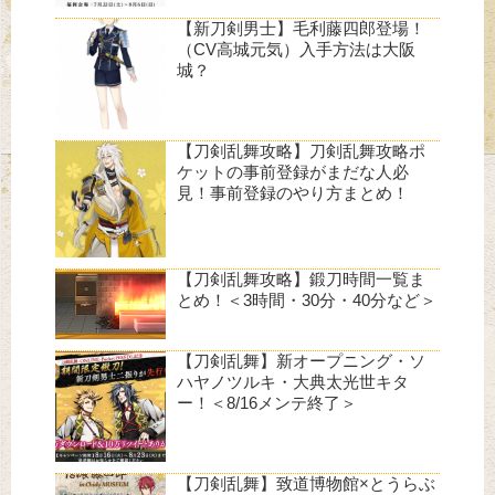
【新刀剣男士】毛利藤四郎登場！
（CV高城元気）入手方法は大阪
城？
【刀剣乱舞攻略】刀剣乱舞攻略ポ
ケットの事前登録がまだな人必
見！事前登録のやり方まとめ！
【刀剣乱舞攻略】鍛刀時間一覧ま
とめ！＜3時間・30分・40分など＞
【刀剣乱舞】新オープニング・ソ
ハヤノツルキ・大典太光世キタ
ー！＜8/16メンテ終了＞
【刀剣乱舞】致道博物館×とうらぶ