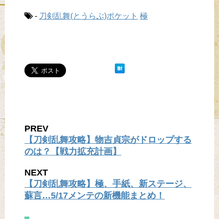
-
刀剣乱舞(とうらぶ)ポケット
極
PREV
【刀剣乱舞攻略】物吉貞宗がドロップする
のは？【戦力拡充計画】
NEXT
【刀剣乱舞攻略】極、手紙、新ステージ、
蘇言…5/17メンテの新機能まとめ！