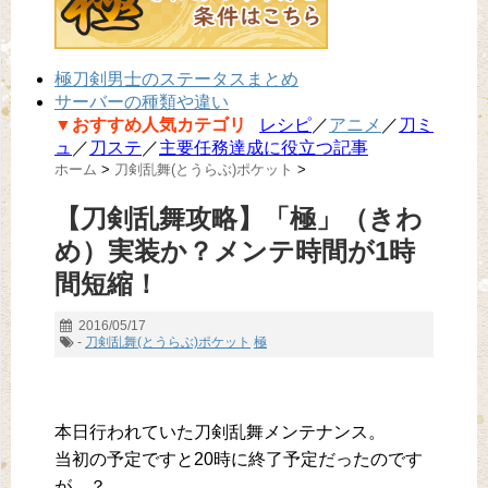
極刀剣男士のステータスまとめ
サーバーの種類や違い
▼おすすめ人気カテゴリ
レシピ
／
アニメ
／
刀ミ
ュ
／
刀ステ
／
主要任務達成に役立つ記事
ホーム
>
刀剣乱舞(とうらぶ)ポケット
>
【刀剣乱舞攻略】「極」（きわ
め）実装か？メンテ時間が1時
間短縮！
2016/05/17
-
刀剣乱舞(とうらぶ)ポケット
極
本日行われていた刀剣乱舞メンテナンス。
当初の予定ですと20時に終了予定だったのです
が…？