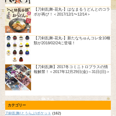
【刀剣乱舞-花丸-】はなまるうどんとのコラ
ボが再び！＜2017/12/1〜12/14＞
【刀剣乱舞-花丸-】新たなちゅんコレ全10種
類が2018/02/24に登場！
【刀剣乱舞】2017冬コミニトロプラスの情
報解禁！＜2017年12月29日(金)～31日(日)＞
カテゴリー
刀剣乱舞(とうらぶ)ポケット
(162)