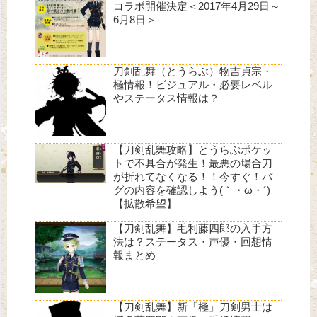
コラボ開催決定＜2017年4月29日～
6月8日＞
刀剣乱舞（とうらぶ）物吉貞宗・
極情報！ビジュアル・必要レベル
やステータス情報は？
【刀剣乱舞攻略】とうらぶポケッ
トで不具合が発生！最悪の場合刀
が折れてなくなる！！今すぐ！バ
グの内容を確認しよう(｀・ω・´)
【拡散希望】
【刀剣乱舞】毛利藤四郎の入手方
法は？ステータス・声優・回想情
報まとめ
【刀剣乱舞】新「極」刀剣男士は