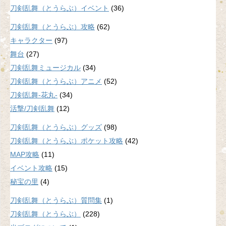
刀剣乱舞（とうらぶ）イベント
(36)
刀剣乱舞（とうらぶ）攻略
(62)
キャラクター
(97)
舞台
(27)
刀剣乱舞ミュージカル
(34)
刀剣乱舞（とうらぶ）アニメ
(52)
刀剣乱舞-花丸-
(34)
活撃/刀剣乱舞
(12)
刀剣乱舞（とうらぶ）グッズ
(98)
刀剣乱舞（とうらぶ）ポケット攻略
(42)
MAP攻略
(11)
イベント攻略
(15)
秘宝の里
(4)
刀剣乱舞（とうらぶ）質問集
(1)
刀剣乱舞（とうらぶ）
(228)