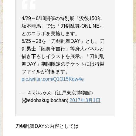
4/29～6/18開催の特別展「没後150年
坂本龍馬」では「刀剣乱舞-ONLINE-」
とのコラボを実施します。
5/25～28を「刀剣乱舞DAY」とし、刀
剣男士「陸奥守吉行」等身大パネルと
描き下ろしイラストを展示。「刀剣乱
舞DAY」期間限定のチケットには特製
ファイルが付きます。
pic.twitter.com/Q1O15Kdw4e
— ギボちゃん（江戸東京博物館）
(@edohakugibochan)
2017年3月1日
刀剣乱舞DAYの内容としては