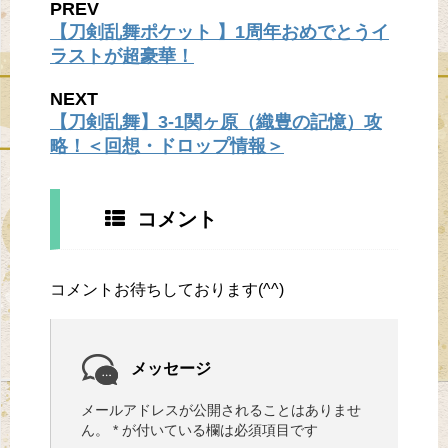
PREV
【刀剣乱舞ポケット 】1周年おめでとうイ
ラストが超豪華！
NEXT
【刀剣乱舞】3-1関ヶ原（織豊の記憶）攻
略！＜回想・ドロップ情報＞
コメント
コメントお待ちしております(^^)
メッセージ
メールアドレスが公開されることはありませ
ん。
*
が付いている欄は必須項目です