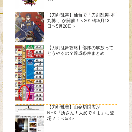
【刀剣乱舞】仙台で「刀剣乱舞-本
丸博-」が開催！＜2017年5月13
日〜5月28日＞
【刀剣乱舞攻略】部隊の解放って
どうやるの？達成条件まとめ
【刀剣乱舞】山姥切国広が
NHK「所さん！大変ですよ」に登
場？！＜5/8＞