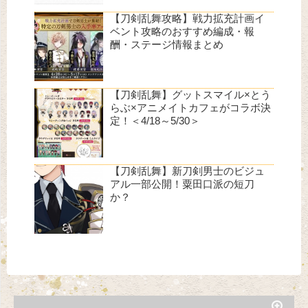
【刀剣乱舞攻略】戦力拡充計画イ
ベント攻略のおすすめ編成・報
酬・ステージ情報まとめ
【刀剣乱舞】グットスマイル×とう
らぶ×アニメイトカフェがコラボ決
定！＜4/18～5/30＞
【刀剣乱舞】新刀剣男士のビジュ
アル一部公開！粟田口派の短刀
か？