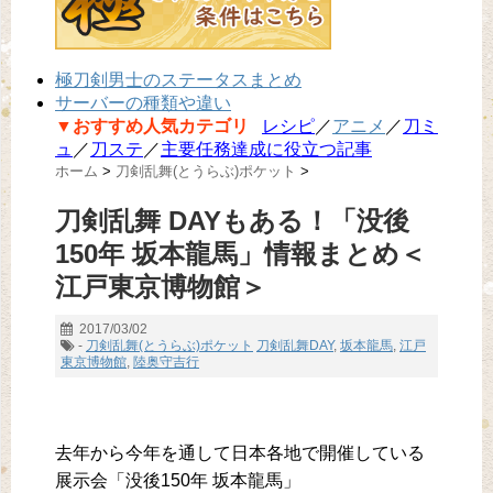
極刀剣男士のステータスまとめ
サーバーの種類や違い
▼おすすめ人気カテゴリ
レシピ
／
アニメ
／
刀ミ
ュ
／
刀ステ
／
主要任務達成に役立つ記事
ホーム
>
刀剣乱舞(とうらぶ)ポケット
>
刀剣乱舞 DAYもある！「没後
150年 坂本龍馬」情報まとめ＜
江戸東京博物館＞
2017/03/02
-
刀剣乱舞(とうらぶ)ポケット
刀剣乱舞DAY
,
坂本龍馬
,
江戸
東京博物館
,
陸奥守吉行
去年から今年を通して日本各地で開催している
展示会「没後150年 坂本龍馬」