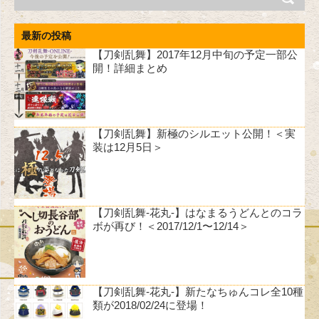
最新の投稿
【刀剣乱舞】2017年12月中旬の予定一部公
開！詳細まとめ
【刀剣乱舞】新極のシルエット公開！＜実
装は12月5日＞
【刀剣乱舞-花丸-】はなまるうどんとのコラ
ボが再び！＜2017/12/1〜12/14＞
【刀剣乱舞-花丸-】新たなちゅんコレ全10種
類が2018/02/24に登場！