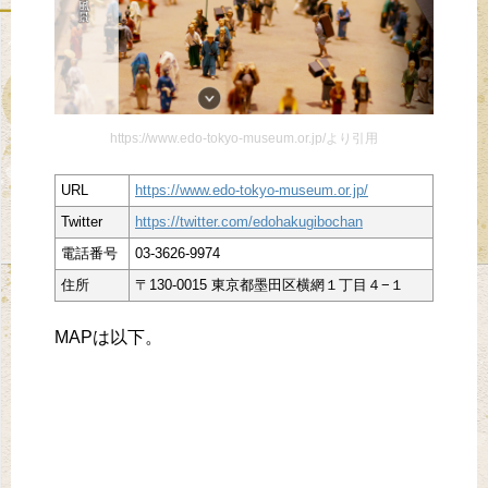
https://www.edo-tokyo-museum.or.jp/より引用
URL
https://www.edo-tokyo-museum.or.jp/
Twitter
https://twitter.com/edohakugibochan
電話番号
03-3626-9974
住所
〒130-0015 東京都墨田区横網１丁目４−１
MAPは以下。