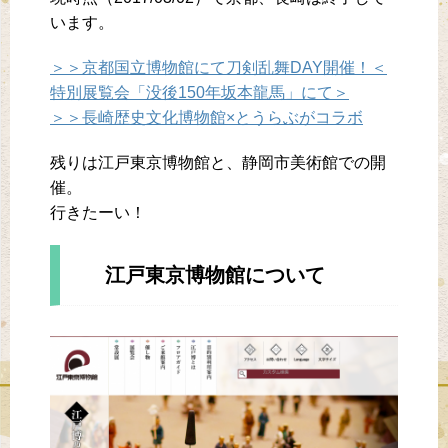
います。
＞＞京都国立博物館にて刀剣乱舞DAY開催！＜
特別展覧会「没後150年坂本龍馬」にて＞
＞＞長崎歴史文化博物館×とうらぶがコラボ
残りは江戸東京博物館と、静岡市美術館での開
催。
行きたーい！
江戸東京博物館について