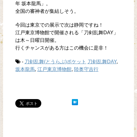
年 坂本龍馬」。
全国の審神者が集結しそう。
今回は東京での展示で次は静岡ですね！
江戸東京博物館で開催される「刀剣乱舞DAY」
は木～日曜日開催。
行くチャンスがある方はこの機会に是非！
-
刀剣乱舞(とうらぶ)ポケット
刀剣乱舞DAY
,
坂本龍馬
,
江戸東京博物館
,
陸奥守吉行