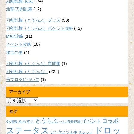
刀剣乱舞-花丸-
(34)
活撃/刀剣乱舞
(12)
刀剣乱舞（とうらぶ）グッズ
(98)
刀剣乱舞（とうらぶ）ポケット攻略
(42)
MAP攻略
(11)
イベント攻略
(15)
秘宝の里
(4)
刀剣乱舞（とうらぶ）質問集
(1)
刀剣乱舞（とうらぶ）
(228)
当ブログについて
(1)
アーカイブ
ア
ー
タグ
カ
イ
とうらぶ
コラボ
イベント
あらすじ
へし切長谷部
OA情報
ブ
ドロッ
ステータス
ソハヤノツルキ
チケット