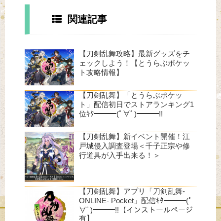
関連記事
【刀剣乱舞攻略】最新グッズをチ
ェックしよう！【とうらぶポケッ
ト攻略情報】
【刀剣乱舞】「とうらぶポケッ
ト」配信初日でストアランキング1
位ｷﾀ━━━(ﾟ∀ﾟ)━━━!!
【刀剣乱舞】新イベント開催！江
戸城侵入調査登場＜千子正宗や修
行道具が入手出来る！＞
【刀剣乱舞】アプリ「刀剣乱舞-
ONLINE- Pocket」配信ｷﾀ━━━(ﾟ
∀ﾟ)━━━!!【インストールページ
有】