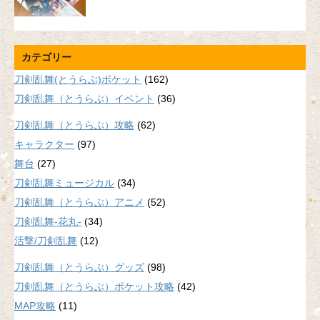
カテゴリー
刀剣乱舞(とうらぶ)ポケット
(162)
刀剣乱舞（とうらぶ）イベント
(36)
刀剣乱舞（とうらぶ）攻略
(62)
キャラクター
(97)
舞台
(27)
刀剣乱舞ミュージカル
(34)
刀剣乱舞（とうらぶ）アニメ
(52)
刀剣乱舞-花丸-
(34)
活撃/刀剣乱舞
(12)
刀剣乱舞（とうらぶ）グッズ
(98)
刀剣乱舞（とうらぶ）ポケット攻略
(42)
MAP攻略
(11)