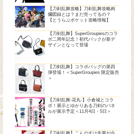
【刀剣乱舞攻略】刀剣乱舞攻略絢
爛図録とは？まだ売ってるの？
【とうらぶポケット攻略情報】
【刀剣乱舞】SuperGroupiesのコラ
ボ二周年記念！初代バックが新デ
ザインとなって登場
【刀剣乱舞】コラボバッグの第四
弾登場！＜SuperGroupies 限定販売
＞
【刀剣乱舞-花丸-】小倉城とコラ
ボ！展示とゆかりある刀剣のパネ
ルが展示予定＜11月4日・5日＞
【刀剣乱舞】こんのすけ先輩が企