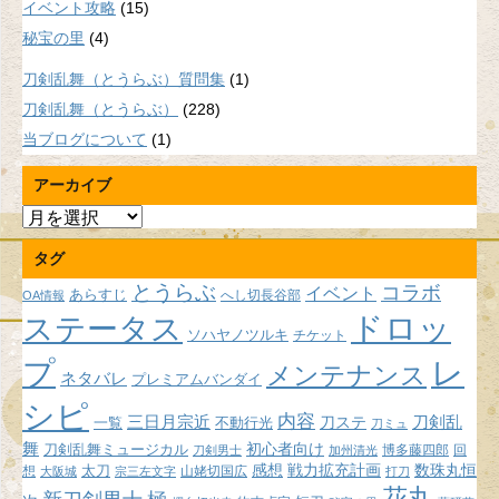
イベント攻略
(15)
秘宝の里
(4)
刀剣乱舞（とうらぶ）質問集
(1)
刀剣乱舞（とうらぶ）
(228)
当ブログについて
(1)
アーカイブ
ア
ー
タグ
カ
イ
とうらぶ
コラボ
イベント
あらすじ
へし切長谷部
OA情報
ブ
ドロッ
ステータス
ソハヤノツルキ
チケット
プ
レ
メンテナンス
ネタバレ
プレミアムバンダイ
シピ
内容
三日月宗近
刀ステ
刀剣乱
不動行光
一覧
刀ミュ
舞
初心者向け
刀剣乱舞ミュージカル
博多藤四郎
回
刀剣男士
加州清光
感想
戦力拡充計画
数珠丸恒
想
太刀
山姥切国広
大阪城
宗三左文字
打刀
花丸