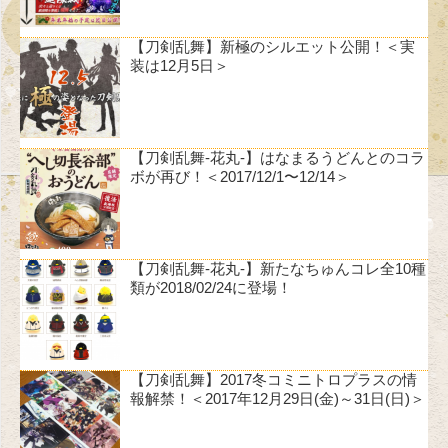
【刀剣乱舞】新極のシルエット公開！＜実
装は12月5日＞
【刀剣乱舞-花丸-】はなまるうどんとのコラ
ボが再び！＜2017/12/1〜12/14＞
【刀剣乱舞-花丸-】新たなちゅんコレ全10種
類が2018/02/24に登場！
【刀剣乱舞】2017冬コミニトロプラスの情
報解禁！＜2017年12月29日(金)～31日(日)＞