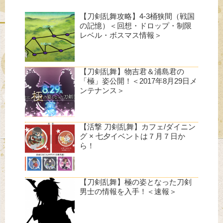
【刀剣乱舞攻略】4-3桶狭間（戦国
の記憶）＜回想・ドロップ・制限
レベル・ボスマス情報＞
【刀剣乱舞】物吉君＆浦島君の
「極」姿公開！＜2017年8月29日メ
ンテナンス＞
【活撃 刀剣乱舞】カフェ/ダイニン
グ × 七夕イベントは７月７日か
ら！
【刀剣乱舞】極の姿となった刀剣
男士の情報を入手！＜速報＞