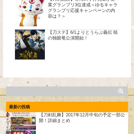
業グランプリ3位達成＜ゆるキャラ
グランプリ応援キャンペーンの内
容は？＞
【刀ステ】6/1よりとうらぶ義伝 暁
の独眼竜公演開始！
最新の投稿
【刀剣乱舞】2017年12月中旬の予定一部公
開！詳細まとめ