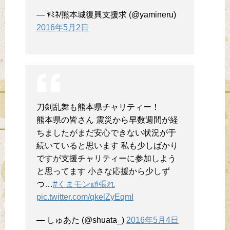
— ﾔﾐﾈ/熊本城復興支援求 (@yamineru)
2016年5月2日
刀剣乱舞も熊本県チャリティー！
熊本県の皆さん 震災から早数週間が経
ちましたがまだ安心できない状況が于
続いていると思います 私も少しばかり
ですが支援チャリティーに参加しよう
と思ってます 小さな応援から少しず
つ…
#くまモン頑張れ
pic.twitter.com/qkelZyEqmI
— しゅあた (@shuata_)
2016年5月4日