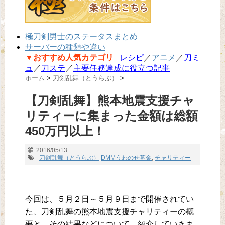
極刀剣男士のステータスまとめ
サーバーの種類や違い
▼おすすめ人気カテゴリ
レシピ
／
アニメ
／
刀ミ
ュ
／
刀ステ
／
主要任務達成に役立つ記事
ホーム
>
刀剣乱舞（とうらぶ）
>
【刀剣乱舞】熊本地震支援チャ
リティーに集まった金額は総額
450万円以上！
2016/05/13
-
刀剣乱舞（とうらぶ）
DMMうわのせ募金
,
チャリティー
今回は、５月２日～５月９日まで開催されてい
た、刀剣乱舞の熊本地震支援チャリティーの概
要と、その結果などについて、紹介していきま