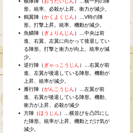
横隊陣（
おうたいじん
）…横一列の陣
形。統率、必殺が上昇。衝力が減少。
鶴翼陣（
かくよくじん
）…V時の陣
形。打撃上昇。統率、機動が減少。
魚鱗陣（
ぎょりんじん
）…中央は前
進、右翼、左翼に向かって後退してい
る陣形。打撃と衝力が向上、統率が減
少。
逆行陣（
ぎゃっこうじん
）…右翼が前
進、左翼が後退している陣形。機動が
上昇、統率が減少。
雁行陣（
がんこうじん
）…左翼が前
進、右翼が後退している陣形。機動、
衝力が上昇、必殺が減少
方陣（
ほうじん
）…横並びを凸凹にし
た陣形。統率が上昇、機動とだけ気が
減少。