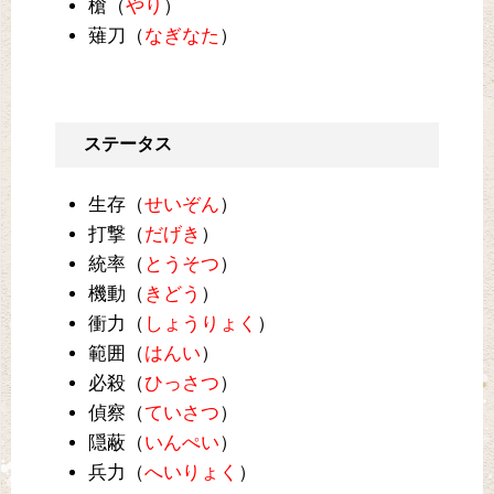
槍（
やり
）
薙刀（
なぎなた
）
ステータス
生存（
せいぞん
）
打撃（
だげき
）
統率（
とうそつ
）
機動（
きどう
）
衝力（
しょうりょく
）
範囲（
はんい
）
必殺（
ひっさつ
）
偵察（
ていさつ
）
隠蔽（
いんぺい
）
兵力（
へいりょく
）