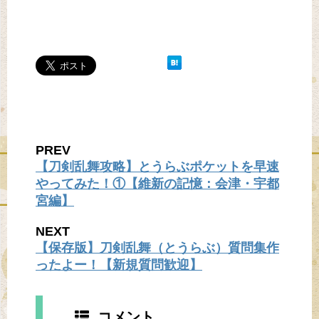
PREV
【刀剣乱舞攻略】とうらぶポケットを早速
やってみた！①【維新の記憶：会津・宇都
宮編】
NEXT
【保存版】刀剣乱舞（とうらぶ）質問集作
ったよー！【新規質問歓迎】
コメント