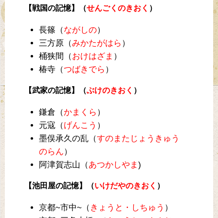
【戦国の記憶】（
せんごくのきおく
）
長篠（
ながしの
）
三方原（
みかたがはら
）
桶狭間（
おけはざま
）
椿寺（
つばきでら
）
【武家の記憶】（
ぶけのきおく
）
鎌倉（
かまくら
）
元寇（
げんこう
）
墨俣承久の乱（
すのまたじょうきゅう
のらん
）
阿津賀志山（
あつかしやま
)
【池田屋の記憶】（
いけだやのきおく
）
京都~市中~（
きょうと・しちゅう
）