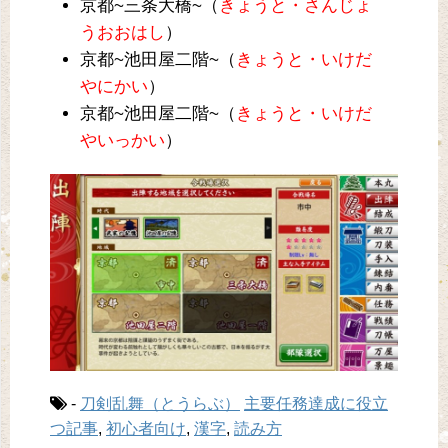
京都~三条大橋~（
きょうと・さんじょ
うおおはし
）
京都~池田屋二階~（
きょうと・いけだ
やにかい
）
京都~池田屋二階~（
きょうと・いけだ
やいっかい
）
-
刀剣乱舞（とうらぶ）
主要任務達成に役立
つ記事
,
初心者向け
,
漢字
,
読み方