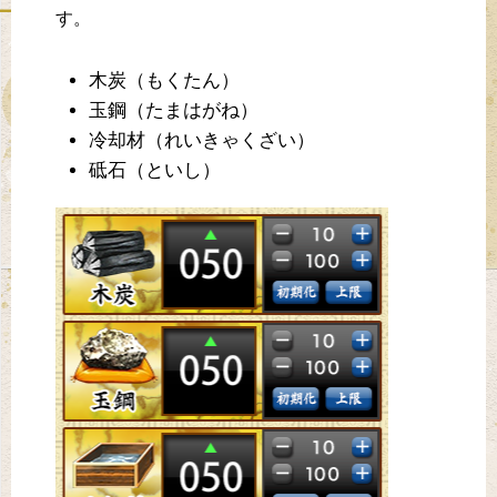
す。
木炭（もくたん）
玉鋼（たまはがね）
冷却材（れいきゃくざい）
砥石（といし）