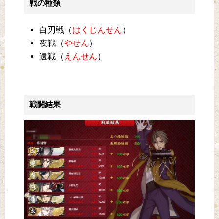
戦の種類
白刃戦（
はくじんせん
）
夜戦（
やせん
）
遠戦（
えんせん
）
戦闘結果