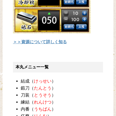
＞＞資源について詳しく知る
本丸メニュー一覧
結成（
けっせい
）
鍛刀（
たんとう
）
刀装（
とうそう
）
練結（
れんけつ
）
内番（
うちばん
）