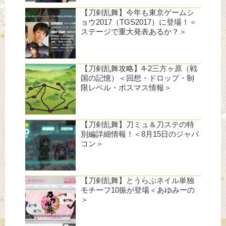
【刀剣乱舞】今年も東京ゲームシ
ョウ2017（TGS2017）に登場！＜
ステージで重大発表あるか？＞
【刀剣乱舞攻略】4-2三方ヶ原（戦
国の記憶）＜回想・ドロップ・制
限レベル・ボスマス情報＞
【刀剣乱舞】刀ミュ＆刀ステの特
別編詳細情報！＜8月15日のジャパ
コン＞
【刀剣乱舞】とうらぶネイル単独
モチーフ10振が登場＜あゆみーの
＞