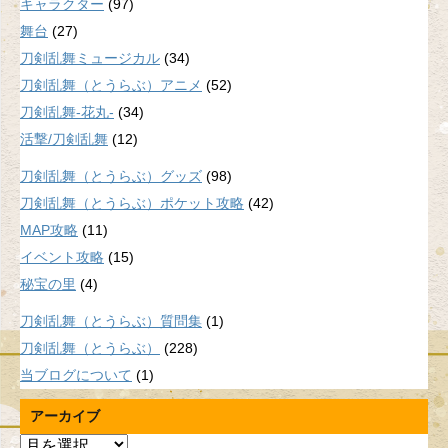
キャラクター
(97)
舞台
(27)
刀剣乱舞ミュージカル
(34)
刀剣乱舞（とうらぶ）アニメ
(52)
刀剣乱舞-花丸-
(34)
活撃/刀剣乱舞
(12)
刀剣乱舞（とうらぶ）グッズ
(98)
刀剣乱舞（とうらぶ）ポケット攻略
(42)
MAP攻略
(11)
イベント攻略
(15)
秘宝の里
(4)
刀剣乱舞（とうらぶ）質問集
(1)
刀剣乱舞（とうらぶ）
(228)
当ブログについて
(1)
アーカイブ
ア