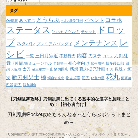
ー
タグ
カ
イ
とうらぶ
コラボ
イベント
あらすじ
へし切長谷部
OA情報
ブ
ドロッ
ステータス
ソハヤノツルキ
チケット
プ
レ
メンテナンス
ネタバレ
プレミアムバンダイ
シピ
内容
三日月宗近
刀ステ
刀剣乱
不動行光
一覧
刀ミュ
舞
初心者向け
刀剣乱舞ミュージカル
博多藤四郎
回
刀剣男士
加州清光
感想
戦力拡充計画
数珠丸恒
想
太刀
山姥切国広
大阪城
宗三左文字
打刀
花丸
新刀剣男士
極
次
短刀
物吉貞宗
燭台切光忠
秘宝の里
薬研藤
鍛刀
四郎
鶴丸国永
【刀剣乱舞攻略】刀剣乱舞に出てくる基本的な漢字と意味まと
め！【初心者向け】
刀剣乱舞Pocket攻略ちゃんねる～とうらぶポケットまと
め～
Copyright© 刀剣乱舞Pocket攻略ちゃんねる～とうらぶポケットまとめ～ ,