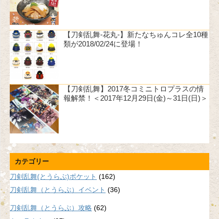
【刀剣乱舞-花丸-】新たなちゅんコレ全10種
類が2018/02/24に登場！
【刀剣乱舞】2017冬コミニトロプラスの情
報解禁！＜2017年12月29日(金)～31日(日)＞
カテゴリー
刀剣乱舞(とうらぶ)ポケット
(162)
刀剣乱舞（とうらぶ）イベント
(36)
刀剣乱舞（とうらぶ）攻略
(62)