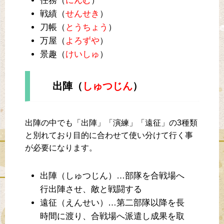
任務（
にんむ
）
戦績（
せんせき
）
刀帳（
とうちょう
）
万屋（
よろずや
）
景趣（
けいしゅ
）
出陣（
しゅつじん
）
出陣の中でも「出陣」「演練」「遠征」の3種類
と別れており目的に合わせて使い分けて行く事
が必要になります。
出陣（しゅつじん）…部隊を合戦場へ
行出陣させ、敵と戦闘する
遠征（えんせい）…第二部隊以降を長
時間に渡り、合戦場へ派遣し成果を取