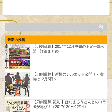
最新の投稿
【刀剣乱舞】2017年12月中旬の予定一部公
開！詳細まとめ
【刀剣乱舞】新極のシルエット公開！＜実
装は12月5日＞
【刀剣乱舞-花丸-】はなまるうどんとのコラ
ボが再び！＜2017/12/1〜12/14＞