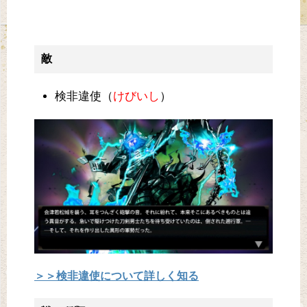
敵
検非違使（
けびいし
）
＞＞検非違使について詳しく知る