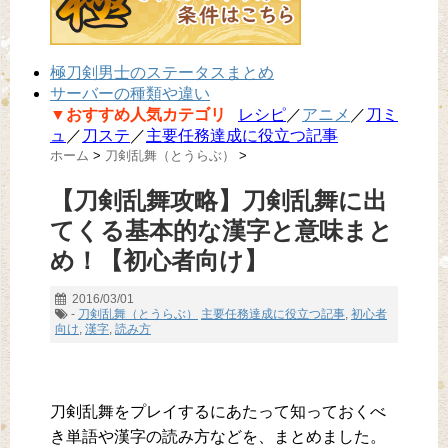
極刀剣男士のステータスまとめ
サーバーの種類や違い
▼おすすめ人気カテゴリ
レシピ
／
アニメ
／
刀ミ
ュ
／
刀ステ
／
主要任務達成に役立つ記事
ホーム
>
刀剣乱舞（とうらぶ）
>
【刀剣乱舞攻略】刀剣乱舞に出
てくる基本的な漢字と意味まと
め！【初心者向け】
2016/03/01
-
刀剣乱舞（とうらぶ）
主要任務達成に役立つ記事
,
初心者
向け
,
漢字
,
読み方
刀剣乱舞をプレイするにあたって知っておくべ
き単語や漢字の読み方などを、まとめました。