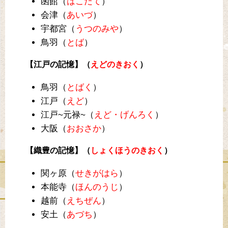
函館（
はこだて
）
会津（
あいづ
）
宇都宮（
うつのみや
）
鳥羽（
とば
）
【江戸の記憶】（
えどのきおく
）
鳥羽（
とばく
）
江戸（
えど
）
江戸~元禄~（
えど・げんろく
）
大阪（
おおさか
）
【織豊の記憶】（
しょくほうのきおく
）
関ヶ原（
せきがはら
）
本能寺（
ほんのうじ
）
越前（
えちぜん
）
安土（
あづち
）