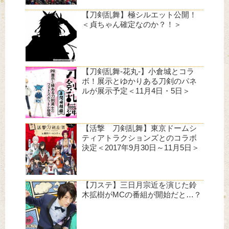
【刀剣乱舞】極シルエット公開！
＜貞ちゃん確定なのか？！＞
【刀剣乱舞-花丸-】小倉城とコラ
ボ！展示とゆかりある刀剣のパネ
ルが展示予定＜11月4日・5日＞
【活撃 刀剣乱舞】東京ドームシ
ティアトラクションズとのコラボ
決定＜2017年9月30日～11月5日＞
【刀ステ】三日月宗近を演じた鈴
木拡樹がMCの番組が開始だと…？