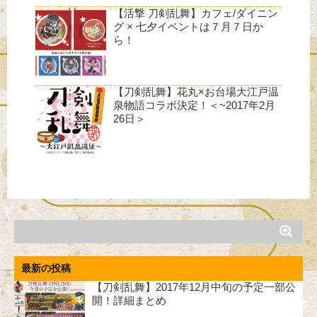
【活撃 刀剣乱舞】カフェ/ダイニン
グ × 七夕イベントは７月７日か
ら！
【刀剣乱舞】花丸×お台場大江戸温
泉物語コラボ決定！＜~2017年2月
26日＞
最新の投稿
【刀剣乱舞】2017年12月中旬の予定一部公
開！詳細まとめ