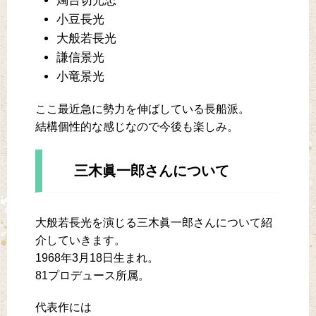
燭台切光忠
小豆長光
大般若長光
謙信景光
小竜景光
ここ最近急に勢力を伸ばしている長船派。
結構個性的な感じなので今後も楽しみ。
三木眞一郎さんについて
大般若長光を演じる三木眞一郎さんについて紹
介していきます。
1968年3月18日生まれ。
81プロデュース所属。
代表作には