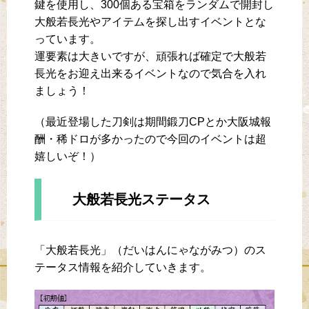
鍵を使用し、300個ある宝箱をランダムで開封し
大般若長光やアイテムを探し出すイベントとな
っています。
運要素は大きいですが、頑張れば確定で大般若
長光をお迎え出来るイベントなので気合を入れ
ましょう！
（最近登場した刀剣は期間鍛刀CPとか大阪城報
酬・稀ドロが多かったので今回のイベントは超
嬉しいぞ！）
大般若長光ステータス
「大般若長光」（だいはんにゃながみつ）のス
テータス情報を紹介していきます。