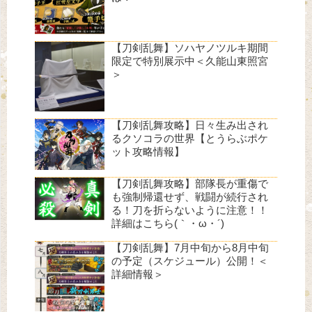
【刀剣乱舞】ソハヤノツルキ期間
限定で特別展示中＜久能山東照宮
＞
【刀剣乱舞攻略】日々生み出され
るクソコラの世界【とうらぶポケ
ット攻略情報】
【刀剣乱舞攻略】部隊長が重傷で
も強制帰還せず、戦闘が続行され
る！刀を折らないように注意！！
詳細はこちら(｀・ω・´)
【刀剣乱舞】7月中旬から8月中旬
の予定（スケジュール）公開！＜
詳細情報＞