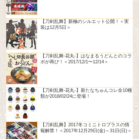
【刀剣乱舞】新極のシルエット公開！＜実
装は12月5日＞
【刀剣乱舞-花丸-】はなまるうどんとのコラ
ボが再び！＜2017/12/1〜12/14＞
【刀剣乱舞-花丸-】新たなちゅんコレ全10種
類が2018/02/24に登場！
【刀剣乱舞】2017冬コミニトロプラスの情
報解禁！＜2017年12月29日(金)～31日(日)＞