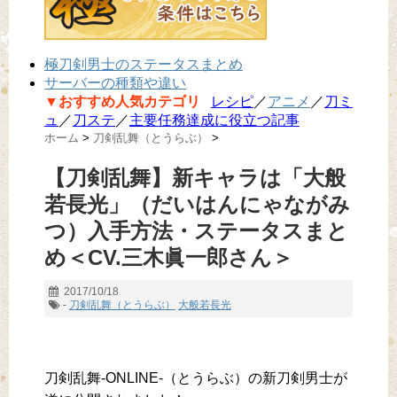
極刀剣男士のステータスまとめ
サーバーの種類や違い
▼おすすめ人気カテゴリ
レシピ
／
アニメ
／
刀ミ
ュ
／
刀ステ
／
主要任務達成に役立つ記事
ホーム
>
刀剣乱舞（とうらぶ）
>
【刀剣乱舞】新キャラは「大般
若長光」（だいはんにゃながみ
つ）入手方法・ステータスまと
め＜CV.三木眞一郎さん＞
2017/10/18
-
刀剣乱舞（とうらぶ）
大般若長光
刀剣乱舞-ONLINE-（とうらぶ）の新刀剣男士が