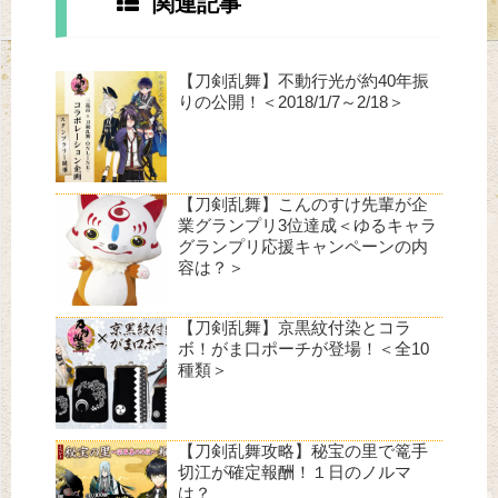
関連記事
【刀剣乱舞】不動行光が約40年振
りの公開！＜2018/1/7～2/18＞
【刀剣乱舞】こんのすけ先輩が企
業グランプリ3位達成＜ゆるキャラ
グランプリ応援キャンペーンの内
容は？＞
【刀剣乱舞】京黒紋付染とコラ
ボ！がま口ポーチが登場！＜全10
種類＞
【刀剣乱舞攻略】秘宝の里で篭手
切江が確定報酬！１日のノルマ
は？