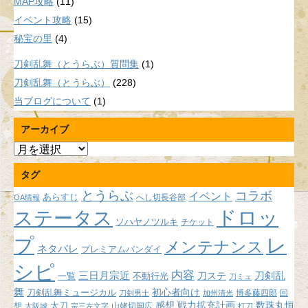
MAP攻略
(11)
イベント攻略
(15)
秘宝の里
(4)
刀剣乱舞（とうらぶ）質問集
(1)
刀剣乱舞（とうらぶ）
(228)
当ブログについて
(1)
アーカイブ
ア
ー
タグ
カ
イ
とうらぶ
コラボ
イベント
あらすじ
へし切長谷部
OA情報
ブ
ドロッ
ステータス
ソハヤノツルキ
チケット
プ
レ
メンテナンス
ネタバレ
プレミアムバンダイ
シピ
内容
三日月宗近
刀ステ
刀剣乱
不動行光
一覧
刀ミュ
舞
初心者向け
刀剣乱舞ミュージカル
博多藤四郎
回
刀剣男士
加州清光
感想
戦力拡充計画
数珠丸恒
想
太刀
山姥切国広
大阪城
宗三左文字
打刀