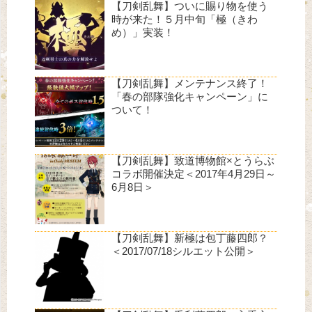
【刀剣乱舞】ついに賜り物を使う
時が来た！５月中旬「極（きわ
め）」実装！
【刀剣乱舞】メンテナンス終了！
「春の部隊強化キャンペーン」に
ついて！
【刀剣乱舞】致道博物館×とうらぶ
コラボ開催決定＜2017年4月29日～
6月8日＞
【刀剣乱舞】新極は包丁藤四郎？
＜2017/07/18シルエット公開＞