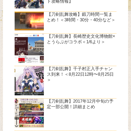
ト攻略情報】
【刀剣乱舞攻略】鍛刀時間一覧ま
とめ！＜3時間・30分・40分など＞
【刀剣乱舞】長崎歴史文化博物館×
とうらぶがコラボ＜1/6より＞
【刀剣乱舞】千子村正入手チャン
ス到来！＜8月22日12時〜8月25日
＞
【刀剣乱舞】2017年12月中旬の予
定一部公開！詳細まとめ