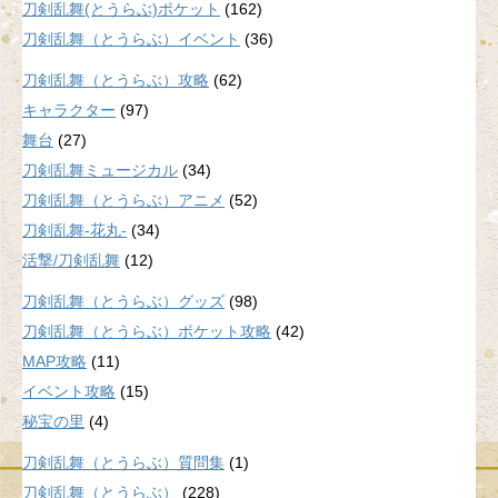
刀剣乱舞(とうらぶ)ポケット
(162)
刀剣乱舞（とうらぶ）イベント
(36)
刀剣乱舞（とうらぶ）攻略
(62)
キャラクター
(97)
舞台
(27)
刀剣乱舞ミュージカル
(34)
刀剣乱舞（とうらぶ）アニメ
(52)
刀剣乱舞-花丸-
(34)
活撃/刀剣乱舞
(12)
刀剣乱舞（とうらぶ）グッズ
(98)
刀剣乱舞（とうらぶ）ポケット攻略
(42)
MAP攻略
(11)
イベント攻略
(15)
秘宝の里
(4)
刀剣乱舞（とうらぶ）質問集
(1)
刀剣乱舞（とうらぶ）
(228)