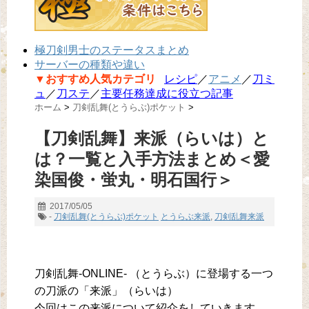
極刀剣男士のステータスまとめ
サーバーの種類や違い
▼おすすめ人気カテゴリ
レシピ
／
アニメ
／
刀ミ
ュ
／
刀ステ
／
主要任務達成に役立つ記事
ホーム
>
刀剣乱舞(とうらぶ)ポケット
>
【刀剣乱舞】来派（らいは）と
は？一覧と入手方法まとめ＜愛
染国俊・蛍丸・明石国行＞
2017/05/05
-
刀剣乱舞(とうらぶ)ポケット
とうらぶ来派
,
刀剣乱舞来派
刀剣乱舞-ONLINE- （とうらぶ）に登場する一つ
の刀派の「来派」（らいは）
今回はこの来派について紹介をしていきます。