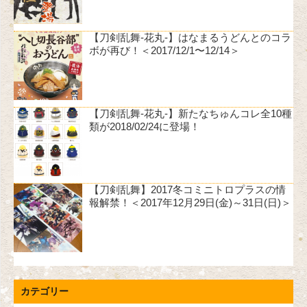
【刀剣乱舞-花丸-】はなまるうどんとのコラ
ボが再び！＜2017/12/1〜12/14＞
【刀剣乱舞-花丸-】新たなちゅんコレ全10種
類が2018/02/24に登場！
【刀剣乱舞】2017冬コミニトロプラスの情
報解禁！＜2017年12月29日(金)～31日(日)＞
カテゴリー