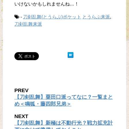
いけないかもしれませんね…！
-
刀剣乱舞(とうらぶ)ポケット
とうらぶ来派
,
刀剣乱舞来派
PREV
【刀剣乱舞】粟田口派ってなに？一覧まと
め＜鳴狐・藤四郎兄弟＞
NEXT
【刀剣乱舞】新極は不動行光？戦力拡充計