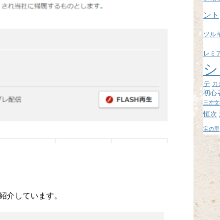
ブ
ント
ツル
レミ
シ
テ
刀
初心
三左文
恒次
宝の里
紹介しています。