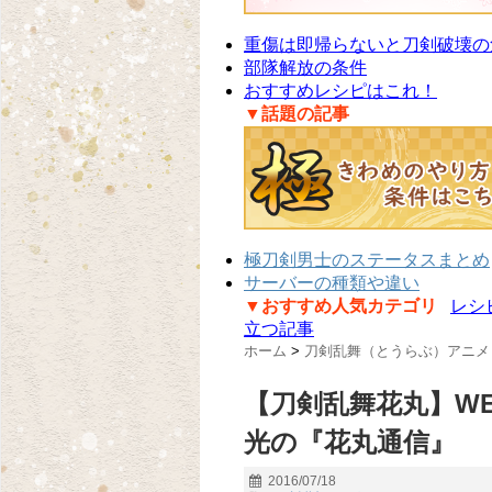
重傷は即帰らないと刀剣破壊の
部隊解放の条件
おすすめレシピはこれ！
▼話題の記事
極刀剣男士のステータスまとめ
サーバーの種類や違い
▼おすすめ人気カテゴリ
レシ
立つ記事
ホーム
>
刀剣乱舞（とうらぶ）アニメ
【刀剣乱舞花丸】W
光の『花丸通信』
2016/07/18