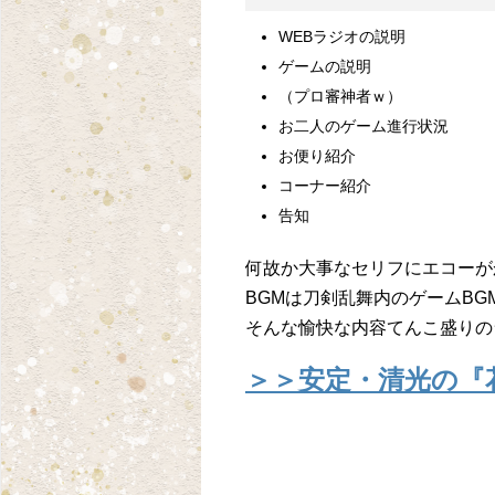
WEBラジオの説明
ゲームの説明
（プロ審神者ｗ）
お二人のゲーム進行状況
お便り紹介
コーナー紹介
告知
何故か大事なセリフにエコーが
BGMは刀剣乱舞内のゲームBG
そんな愉快な内容てんこ盛りのラ
＞＞安定・清光の『