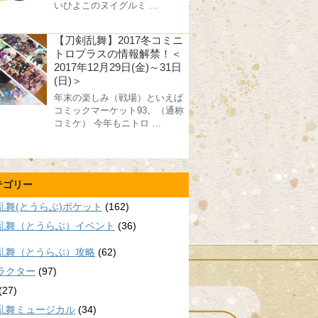
いひよこのヌイグルミ …
【刀剣乱舞】2017冬コミニ
トロプラスの情報解禁！＜
2017年12月29日(金)～31日
(日)＞
年末の楽しみ（戦場）といえば
コミックマーケット93。（通称
コミケ） 今年もニトロ …
テゴリー
乱舞(とうらぶ)ポケット
(162)
乱舞（とうらぶ）イベント
(36)
乱舞（とうらぶ）攻略
(62)
ラクター
(97)
(27)
乱舞ミュージカル
(34)