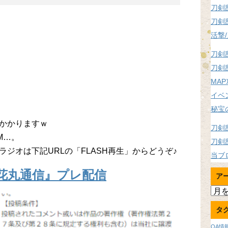
刀剣
刀剣
活撃
刀剣
刀剣
MA
イベ
秘宝
かかりますｗ
刀剣
M…。
刀剣
ジオは下記URLの「FLASH再生」からどうぞ♪
当ブ
花丸通信』プレ配信
ア
ア
ー
タ
カ
イ
OA情