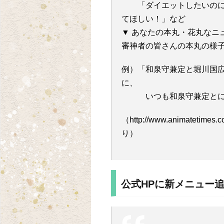
「ダイエットしたいのに甘
てほしい！」など
▼ あなたの本丸・花丸なニ
審神者の皆さんの本丸の様
例）「和泉守兼定と堀川国
に、
いつも和泉守兼定とにっ
（http://www.animatetimes.c
り）
公式HPに新メニュー