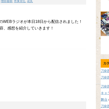
,
増田俊樹
,
市来光弘
,
花丸
』のWEBラジオが本日18日から配信されました！
容、感想を紹介していきます！
カ
刀剣
刀剣
刀剣
キャ
舞台
刀剣