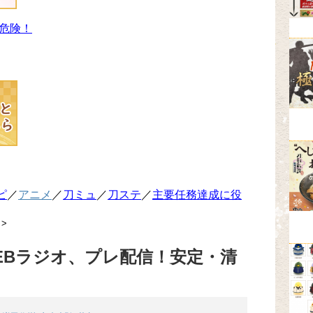
危険！
ピ
／
アニメ
／
刀ミュ
／
刀ステ
／
主要任務達成に役
>
EBラジオ、プレ配信！安定・清