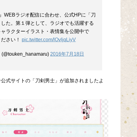
-』WEBラジオ配信に合わせ、公式HPに「刀
ました。第１弾として、ラジオでも活躍する
キャラクターイラスト・表情集を公開中で
ください！
pic.twitter.com/lOvljqLiyV
touken_hanamaru)
2016年7月18日
せ公式サイトの「刀剣男士」が追加されましたよ