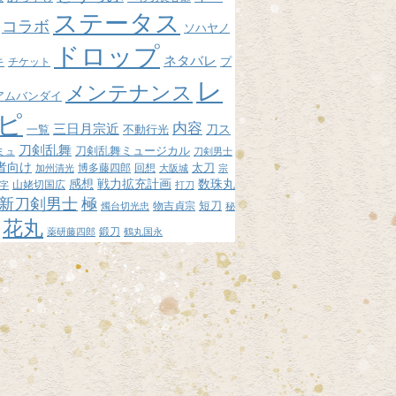
ステータス
コラボ
ソハヤノ
ドロップ
ネタバレ
プ
キ
チケット
レ
メンテナンス
アムバンダイ
ピ
内容
三日月宗近
刀ス
不動行光
一覧
刀剣乱舞
刀剣乱舞ミュージカル
ミュ
刀剣男士
者向け
博多藤四郎
回想
太刀
加州清光
大阪城
宗
感想
戦力拡充計画
数珠丸
山姥切国広
字
打刀
新刀剣男士
極
短刀
物吉貞宗
燭台切光忠
秘
花丸
鍛刀
薬研藤四郎
鶴丸国永