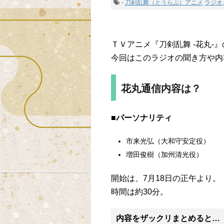
-
刀剣乱舞（とうらぶ）アニメ
ラジオ
ＴＶアニメ『刀剣乱舞 -花丸-
今回はこのラジオの聞き方や内
花丸通信内容は？
■パーソナリティ
市来光弘（大和守安定役）
増田俊樹（加州清光役）
開始は、7月18日の正午より。
時間は約30分。
内容をザックリまとめると…