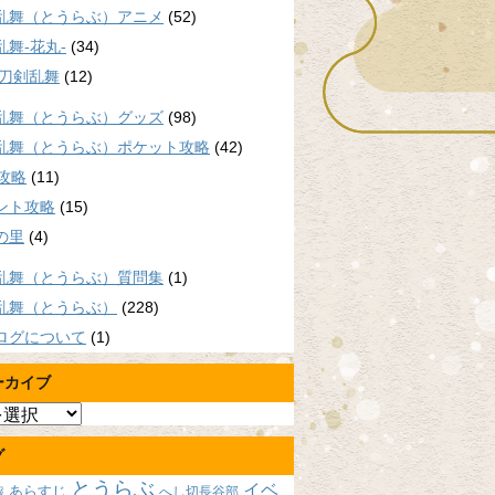
乱舞（とうらぶ）アニメ
(52)
乱舞-花丸-
(34)
/刀剣乱舞
(12)
乱舞（とうらぶ）グッズ
(98)
乱舞（とうらぶ）ポケット攻略
(42)
P攻略
(11)
ント攻略
(15)
の里
(4)
乱舞（とうらぶ）質問集
(1)
乱舞（とうらぶ）
(228)
ログについて
(1)
ーカイブ
グ
とうらぶ
イベ
あらすじ
へし切長谷部
報