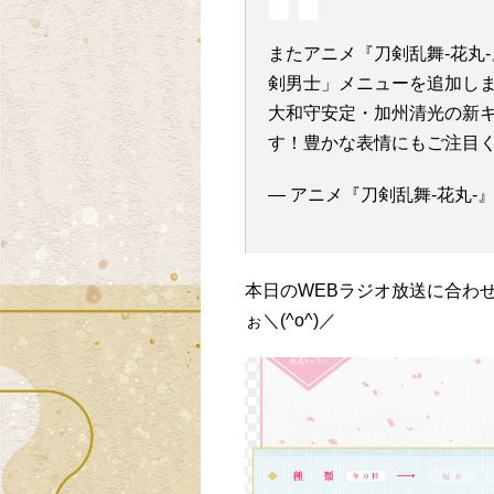
またアニメ『刀剣乱舞-花丸
剣男士」メニューを追加し
大和守安定・加州清光の新
す！豊かな表情にもご注目
— アニメ『刀剣乱舞-花丸-』 (@
本日のWEBラジオ放送に合わ
ぉ＼(^o^)／