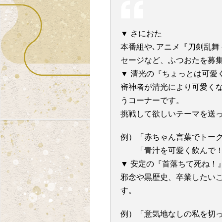
▼ さにおた
本番組や､アニメ『刀剣乱舞 
セージなど、ふつおたを募
▼ 清光の『ちょっとは可愛
審神者が清光により可愛く
うコーナーです。
挑戦して欲しいテーマを送
例）「赤ちゃん言葉でトー
「青汁を可愛く飲んで！
▼ 安定の『首落ちて死ね！
邪念や黒歴史、卒業したい
す。
例）「意気地なしの私を切