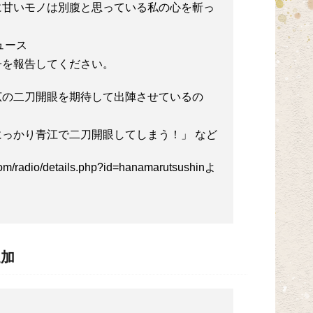
いモノは別腹と思っている私の心を斬っ
ュース
子を報告してください。
広の二刀開眼を期待して出陣させているの
かり青江で二刀開眼してしまう！」 など
om/radio/details.php?id=hanamarutsushinよ
追加