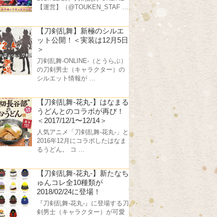
【運営】（@TOUKEN_STAF …
【刀剣乱舞】新極のシルエ
ット公開！＜実装は12月5日
＞
刀剣乱舞-ONLINE-（とうらぶ）
の刀剣男士（キャラクター）の
シルエット情報が …
【刀剣乱舞-花丸-】はなまる
うどんとのコラボが再び！
＜2017/12/1〜12/14＞
人気アニメ「刀剣乱舞-花丸-」と
2016年12月にコラボしたはなま
るうどん。 コ …
【刀剣乱舞-花丸-】新たなち
ゅんコレ全10種類が
2018/02/24に登場！
『刀剣乱舞-花丸-』に登場する刀
剣男士（キャラクター）が可愛