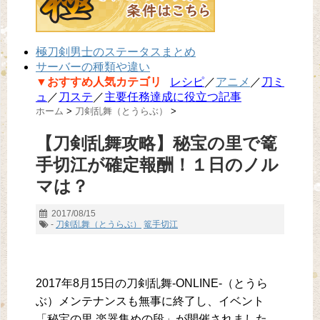
極刀剣男士のステータスまとめ
サーバーの種類や違い
▼おすすめ人気カテゴリ
レシピ
／
アニメ
／
刀ミ
ュ
／
刀ステ
／
主要任務達成に役立つ記事
ホーム
>
刀剣乱舞（とうらぶ）
>
【刀剣乱舞攻略】秘宝の里で篭
手切江が確定報酬！１日のノル
マは？
2017/08/15
-
刀剣乱舞（とうらぶ）
篭手切江
2017年8月15日の刀剣乱舞-ONLINE-（とうら
ぶ）メンテナンスも無事に終了し、イベント
「秘宝の里 楽器集めの段」が開催されました。