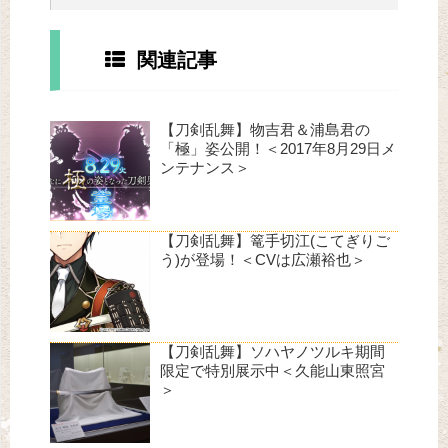
関連記事
【刀剣乱舞】物吉君＆浦島君の
「極」姿公開！＜2017年8月29日メ
ンテナンス＞
【刀剣乱舞】篭手切江(こてぎりご
う)が登場！＜CVは広瀬裕也＞
【刀剣乱舞】ソハヤノツルキ期間
限定で特別展示中＜久能山東照宮
＞