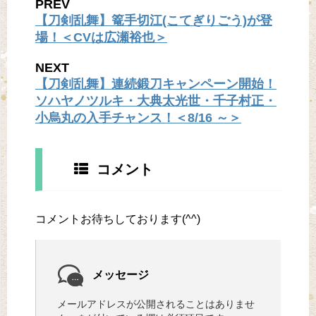
PREV
【刀剣乱舞】篭手切江(こてぎりごう)が登
場！＜CVは広瀬裕也＞
NEXT
【刀剣乱舞】連続鍛刀キャンペーン開始！
ソハヤノツルキ・大典太光世・千子村正・
小烏丸の入手チャンス！＜8/16 ～＞
コメント
コメントお待ちしております(^^)
メッセージ
メールアドレスが公開されることはありませ