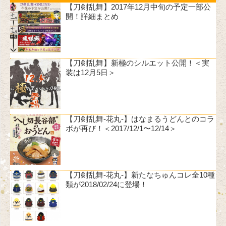
【刀剣乱舞】2017年12月中旬の予定一部公
開！詳細まとめ
【刀剣乱舞】新極のシルエット公開！＜実
装は12月5日＞
【刀剣乱舞-花丸-】はなまるうどんとのコラ
ボが再び！＜2017/12/1〜12/14＞
【刀剣乱舞-花丸-】新たなちゅんコレ全10種
類が2018/02/24に登場！