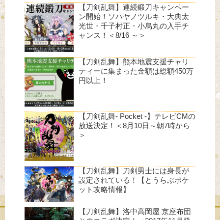
【刀剣乱舞】連続鍛刀キャンペー
ン開始！ソハヤノツルキ・大典太
光世・千子村正・小烏丸の入手チ
ャンス！＜8/16 ～＞
【刀剣乱舞】熊本地震支援チャリ
ティーに集まった金額は総額450万
円以上！
【刀剣乱舞- Pocket -】テレビCMの
放送決定！＜8月10日～朝7時から
＞
【刀剣乱舞】刀剣男士には身長が
設定されている！【とうらぶポケ
ット攻略情報】
【刀剣乱舞】洛中高岡屋 京座布団