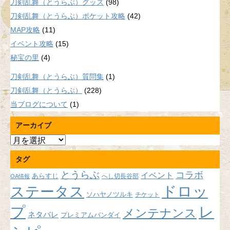
刀剣乱舞（とうらぶ）グッズ
(98)
刀剣乱舞（とうらぶ）ポケット攻略
(42)
MAP攻略
(11)
イベント攻略
(15)
秘宝の里
(4)
刀剣乱舞（とうらぶ）質問集
(1)
刀剣乱舞（とうらぶ）
(228)
当ブログについて
(1)
アーカイブ
ア
ー
タグ
カ
イ
とうらぶ
コラボ
イベント
あらすじ
へし切長谷部
OA情報
ブ
ドロッ
ステータス
ソハヤノツルキ
チケット
プ
レ
メンテナンス
ネタバレ
プレミアムバンダイ