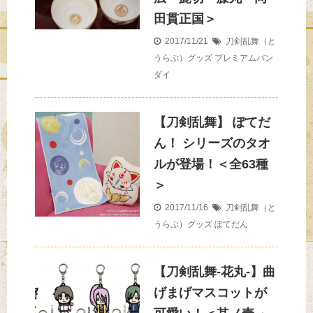
田貫正国＞
2017/11/21
刀剣乱舞（と
うらぶ）グッズ
プレミアムバン
ダイ
【刀剣乱舞】 ぽてだ
ん！ シリーズのタオ
ルが登場！＜全63種
＞
2017/11/16
刀剣乱舞（と
うらぶ）グッズ
ぽてだん
【刀剣乱舞-花丸-】曲
げまげマスコットが