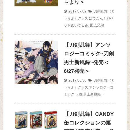
～より＞
2017/07/02
刀剣乱舞（と
うらぶ）グッズ
ぽてだん！パペ
ットぬいぐるみ
,
国広兄弟
【刀剣乱舞】アンソ
ロジーコミック~刀剣
男士新風録~発売＜
6/27発売＞
2017/06/30
刀剣乱舞（と
うらぶ）グッズ
アンソロジーコ
ミック~刀剣男士新風録~
【刀剣乱舞】CANDY
缶コレクションの第