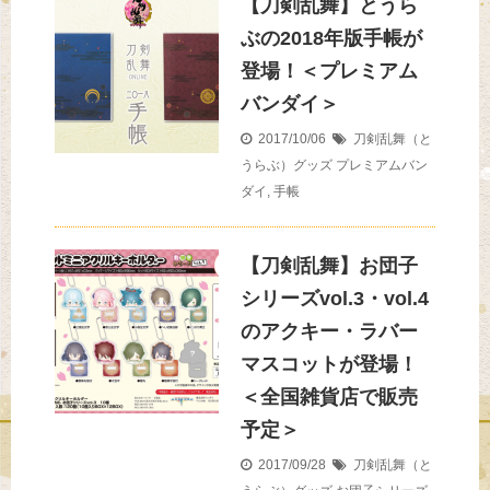
【刀剣乱舞】とうら
ぶの2018年版手帳が
登場！＜プレミアム
バンダイ＞
2017/10/06
刀剣乱舞（と
うらぶ）グッズ
プレミアムバン
ダイ
,
手帳
【刀剣乱舞】お団子
シリーズvol.3・vol.4
のアクキー・ラバー
マスコットが登場！
＜全国雑貨店で販売
予定＞
2017/09/28
刀剣乱舞（と