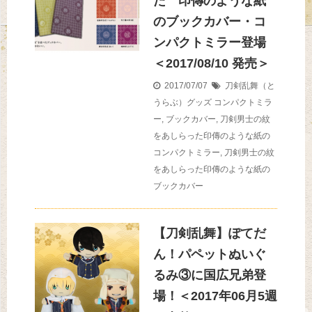
た 印傳のような紙
のブックカバー・コ
ンパクトミラー登場
＜2017/08/10 発売＞
2017/07/07
刀剣乱舞（と
うらぶ）グッズ
コンパクトミラ
ー
,
ブックカバー
,
刀剣男士の紋
をあしらった印傳のような紙の
コンパクトミラー
,
刀剣男士の紋
をあしらった印傳のような紙の
ブックカバー
【刀剣乱舞】ぽてだ
ん！パペットぬいぐ
るみ③に国広兄弟登
場！＜2017年06月5週