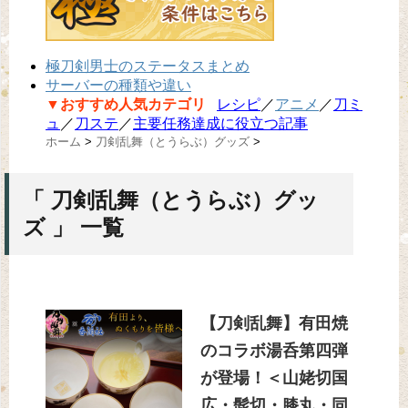
極刀剣男士のステータスまとめ
サーバーの種類や違い
▼おすすめ人気カテゴリ
レシピ
／
アニメ
／
刀ミ
ュ
／
刀ステ
／
主要任務達成に役立つ記事
ホーム
>
刀剣乱舞（とうらぶ）グッズ
>
「 刀剣乱舞（とうらぶ）グッ
ズ 」 一覧
【刀剣乱舞】有田焼
のコラボ湯呑第四弾
が登場！＜山姥切国
広・髭切・膝丸・同