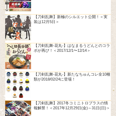
【刀剣乱舞】新極のシルエット公開！＜実
装は12月5日＞
【刀剣乱舞-花丸-】はなまるうどんとのコラ
ボが再び！＜2017/12/1〜12/14＞
【刀剣乱舞-花丸-】新たなちゅんコレ全10種
類が2018/02/24に登場！
【刀剣乱舞】2017冬コミニトロプラスの情
報解禁！＜2017年12月29日(金)～31日(日)＞