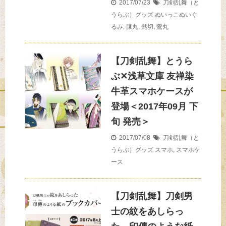
2017/07/23
刀剣乱舞（と
うらぶ）グッズ
ぬいっこぬいぐ
るみ
,
膝丸
,
髭切
,
鶯丸
【刀剣乱舞】とうら
ぶ✕浅草文庫 友禅染
牛革スマホケースが
登場＜2017年09月 下
旬 発売＞
2017/07/08
刀剣乱舞（と
うらぶ）グッズ
スマホ
,
スマホケ
ース
【刀剣乱舞】刀剣男
士の紋をあしらっ