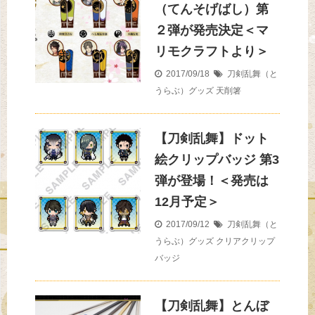
（てんそげばし）第
２弾が発売決定＜マ
リモクラフトより＞
2017/09/18
刀剣乱舞（と
うらぶ）グッズ
天削箸
【刀剣乱舞】ドット
絵クリップバッジ 第3
弾が登場！＜発売は
12月予定＞
2017/09/12
刀剣乱舞（と
うらぶ）グッズ
クリアクリップ
バッジ
【刀剣乱舞】とんぼ