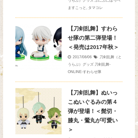
うらぶ）グッズ
ぷにぷにほっぺ
ますこっと
,
タマコレ
【刀剣乱舞】すわら
せ隊の第二弾登場！
＜発売は2017年秋＞
2017/08/06
刀剣乱舞（と
うらぶ）グッズ
刀剣乱舞-
ONLINE-すわらせ隊
【刀剣乱舞】ぬいっ
こぬいぐるみの第４
弾が登場！＜髭切・
膝丸・鶯丸が可愛い
＞