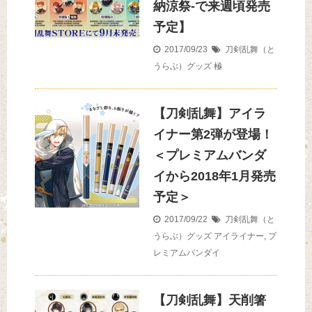
納涼祭-で来週頃発売
予定】
2017/09/23
刀剣乱舞（と
うらぶ）グッズ
極
【刀剣乱舞】アイラ
イナー第2弾が登場！
＜プレミアムバンダ
イから2018年1月発売
予定＞
2017/09/22
刀剣乱舞（と
うらぶ）グッズ
アイライナー
,
プ
レミアムバンダイ
【刀剣乱舞】天削箸