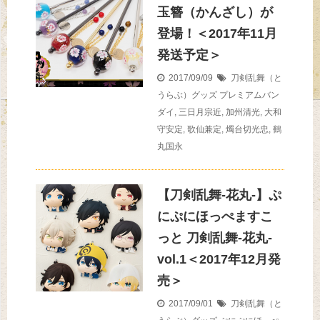
玉簪（かんざし）が
登場！＜2017年11月
発送予定＞
2017/09/09
刀剣乱舞（と
うらぶ）グッズ
プレミアムバン
ダイ
,
三日月宗近
,
加州清光
,
大和
守安定
,
歌仙兼定
,
燭台切光忠
,
鶴
丸国永
【刀剣乱舞-花丸-】ぷ
にぷにほっぺますこ
っと 刀剣乱舞-花丸-
vol.1＜2017年12月発
売＞
2017/09/01
刀剣乱舞（と