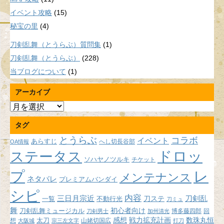
イベント攻略
(15)
秘宝の里
(4)
刀剣乱舞（とうらぶ）質問集
(1)
刀剣乱舞（とうらぶ）
(228)
当ブログについて
(1)
アーカイブ
ア
ー
タグ
カ
イ
とうらぶ
コラボ
イベント
あらすじ
へし切長谷部
OA情報
ブ
ドロッ
ステータス
ソハヤノツルキ
チケット
プ
レ
メンテナンス
ネタバレ
プレミアムバンダイ
シピ
内容
三日月宗近
刀ステ
刀剣乱
不動行光
一覧
刀ミュ
舞
初心者向け
刀剣乱舞ミュージカル
博多藤四郎
回
刀剣男士
加州清光
感想
戦力拡充計画
数珠丸恒
想
太刀
山姥切国広
大阪城
宗三左文字
打刀