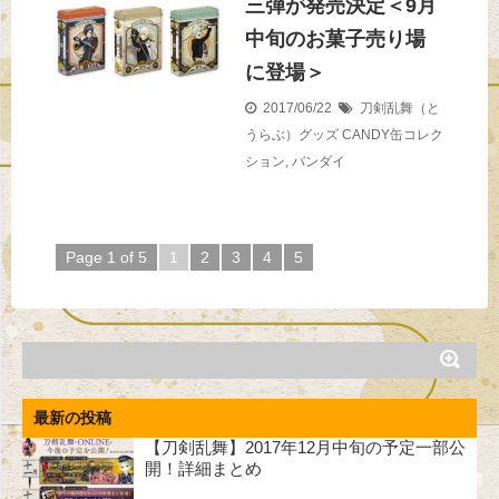
三弾が発売決定＜9月
中旬のお菓子売り場
に登場＞
2017/06/22
刀剣乱舞（と
うらぶ）グッズ
CANDY缶コレク
ション
,
バンダイ
Page 1 of 5
1
2
3
4
5
最新の投稿
【刀剣乱舞】2017年12月中旬の予定一部公
開！詳細まとめ