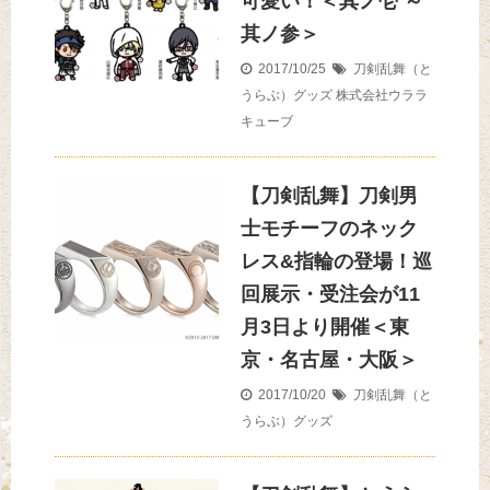
可愛い！＜其ノ壱 ～
其ノ参＞
2017/10/25
刀剣乱舞（と
うらぶ）グッズ
株式会社ウララ
キューブ
【刀剣乱舞】刀剣男
士モチーフのネック
レス&指輪の登場！巡
回展示・受注会が11
月3日より開催＜東
京・名古屋・大阪＞
2017/10/20
刀剣乱舞（と
うらぶ）グッズ