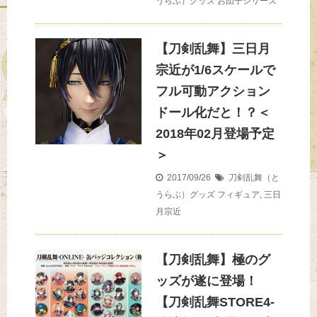
うらぶ）グッズ
お団子シリーズ
【刀剣乱舞】三日月
宗近が1/6スケールで
フル可動アクション
ドール化だと！？＜
2018年02月登場予定
＞
2017/09/26
刀剣乱舞（と
うらぶ）グッズ
フィギュア
,
三日
月宗近
【刀剣乱舞】極のグ
ッズが遂に登場！
【刀剣乱舞STORE4-