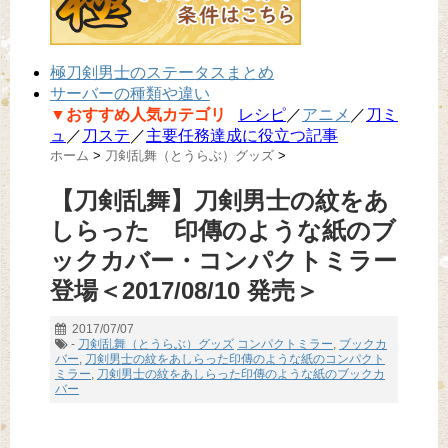
極刀剣男士のステータスまとめ
サーバーの種類や違い
▼おすすめ人気カテゴリ
レシピ
／
アニメ
／
刀ミ
ュ
／
刀ステ
／
主要任務達成に役立つ記事
ホーム
>
刀剣乱舞（とうらぶ）グッズ
>
【刀剣乱舞】刀剣男士の紋をあ
しらった 印傳のような紙のブ
ックカバー・コンパクトミラー
登場＜2017/08/10 発売＞
2017/07/07
-
刀剣乱舞（とうらぶ）グッズ
コンパクトミラー
,
ブックカ
バー
,
刀剣男士の紋をあしらった印傳のような紙のコンパクト
ミラー
,
刀剣男士の紋をあしらった印傳のような紙のブックカ
バー