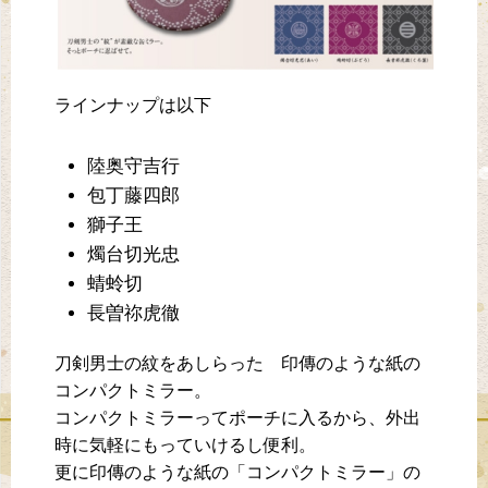
ラインナップは以下
陸奥守吉行
包丁藤四郎
獅子王
燭台切光忠
蜻蛉切
長曽祢虎徹
刀剣男士の紋をあしらった 印傳のような紙の
コンパクトミラー。
コンパクトミラーってポーチに入るから、外出
時に気軽にもっていけるし便利。
更に印傳のような紙の「コンパクトミラー」の