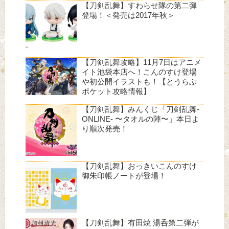
【刀剣乱舞】すわらせ隊の第二弾
登場！＜発売は2017年秋＞
【刀剣乱舞攻略】11月7日はアニメ
イト池袋本店へ！こんのすけ登場
や初公開イラストも！【とうらぶ
ポケット攻略情報】
【刀剣乱舞】みんくじ「刀剣乱舞-
ONLINE- 〜タオルの陣〜」本日よ
り順次発売！
【刀剣乱舞】おっきいこんのすけ
御朱印帳ノートが登場！
【刀剣乱舞】有田焼 湯呑第二弾が