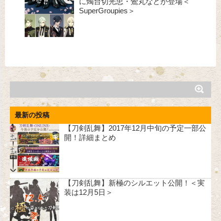
に燭台切光忠・鶯丸などが登場＜
SuperGroupies＞
最新の投稿
【刀剣乱舞】2017年12月中旬の予定一部公
開！詳細まとめ
【刀剣乱舞】新極のシルエット公開！＜実
装は12月5日＞