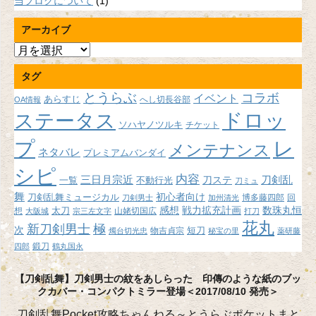
当ブログについて
(1)
アーカイブ
ア
ー
タグ
カ
イ
とうらぶ
コラボ
イベント
あらすじ
へし切長谷部
OA情報
ブ
ドロッ
ステータス
ソハヤノツルキ
チケット
プ
レ
メンテナンス
ネタバレ
プレミアムバンダイ
シピ
内容
三日月宗近
刀ステ
刀剣乱
不動行光
一覧
刀ミュ
舞
初心者向け
刀剣乱舞ミュージカル
博多藤四郎
回
刀剣男士
加州清光
感想
戦力拡充計画
数珠丸恒
想
太刀
山姥切国広
大阪城
宗三左文字
打刀
花丸
新刀剣男士
極
次
短刀
物吉貞宗
燭台切光忠
秘宝の里
薬研藤
鍛刀
四郎
鶴丸国永
【刀剣乱舞】刀剣男士の紋をあしらった 印傳のような紙のブッ
クカバー・コンパクトミラー登場＜2017/08/10 発売＞
刀剣乱舞Pocket攻略ちゃんねる～とうらぶポケットまと