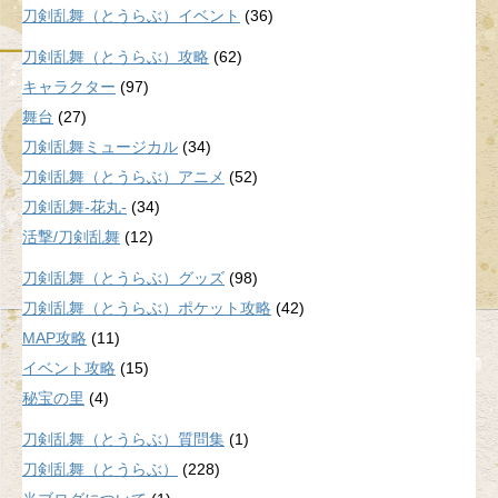
刀剣乱舞（とうらぶ）イベント
(36)
刀剣乱舞（とうらぶ）攻略
(62)
キャラクター
(97)
舞台
(27)
刀剣乱舞ミュージカル
(34)
刀剣乱舞（とうらぶ）アニメ
(52)
刀剣乱舞-花丸-
(34)
活撃/刀剣乱舞
(12)
刀剣乱舞（とうらぶ）グッズ
(98)
刀剣乱舞（とうらぶ）ポケット攻略
(42)
MAP攻略
(11)
イベント攻略
(15)
秘宝の里
(4)
刀剣乱舞（とうらぶ）質問集
(1)
刀剣乱舞（とうらぶ）
(228)