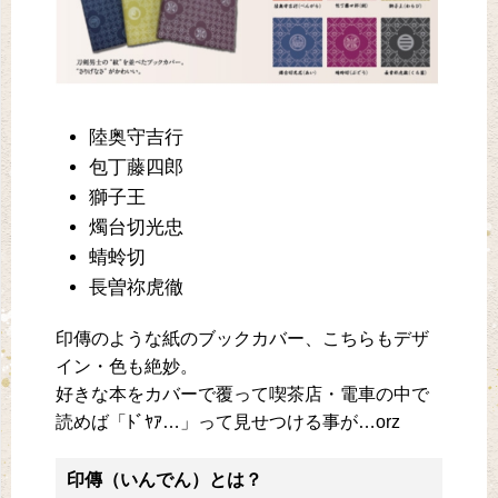
陸奥守吉行
包丁藤四郎
獅子王
燭台切光忠
蜻蛉切
長曽祢虎徹
印傳のような紙のブックカバー、こちらもデザ
イン・色も絶妙。
好きな本をカバーで覆って喫茶店・電車の中で
読めば「ﾄﾞﾔｱ…」って見せつける事が…orz
印傳（いんでん）とは？