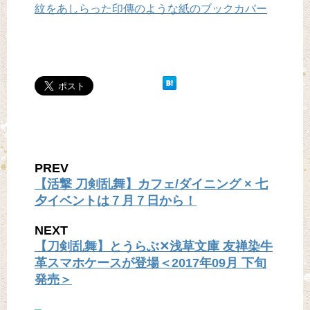
紋をあしらった印傳のような紙のブックカバー
PREV
【活撃 刀剣乱舞】カフェ/ダイニング × 七
夕イベントは７月７日から！
NEXT
【刀剣乱舞】とうらぶ✕浅草文庫 友禅染牛
革スマホケースが登場＜2017年09月 下旬
発売＞