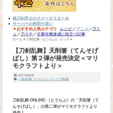
極刀剣男士のステータスまとめ
サーバーの種類や違い
▼おすすめ人気カテゴリ
レシピ
／
アニメ
／
刀ミ
ュ
／
刀ステ
／
主要任務達成に役立つ記事
ホーム
>
刀剣乱舞（とうらぶ）グッズ
>
【刀剣乱舞】天削箸（てんそげ
ばし）第２弾が発売決定＜マリ
モクラフトより＞
2017/09/18
-
刀剣乱舞（とうらぶ）グッズ
天削箸
刀剣乱舞-ONLINE-（とうらぶ）の「天削箸（て
んそげばし）」の第二弾がマリモクラフトより
発売！