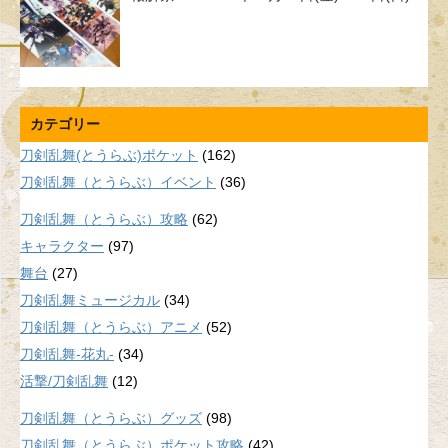
カテゴリー
刀剣乱舞(とうらぶ)ポケット
(162)
刀剣乱舞（とうらぶ）イベント
(36)
刀剣乱舞（とうらぶ）攻略
(62)
キャラクター
(97)
舞台
(27)
刀剣乱舞ミュージカル
(34)
刀剣乱舞（とうらぶ）アニメ
(52)
刀剣乱舞-花丸-
(34)
活撃/刀剣乱舞
(12)
刀剣乱舞（とうらぶ）グッズ
(98)
刀剣乱舞（とうらぶ）ポケット攻略
(42)