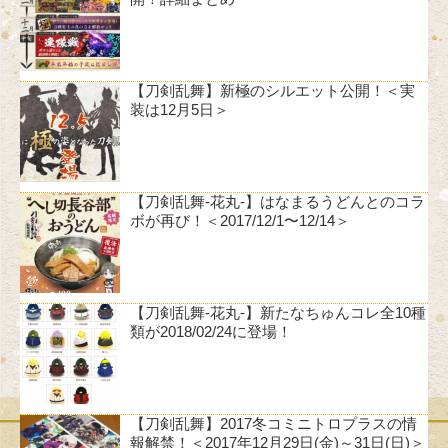
【刀剣乱舞】新極のシルエット公開！＜実
装は12月5日＞
【刀剣乱舞-花丸-】はなまるうどんとのコラ
ボが再び！＜2017/12/1〜12/14＞
【刀剣乱舞-花丸-】新たなちゅんコレ全10種
類が2018/02/24に登場！
【刀剣乱舞】2017冬コミニトロプラスの情
報解禁！＜2017年12月29日(金)～31日(日)＞