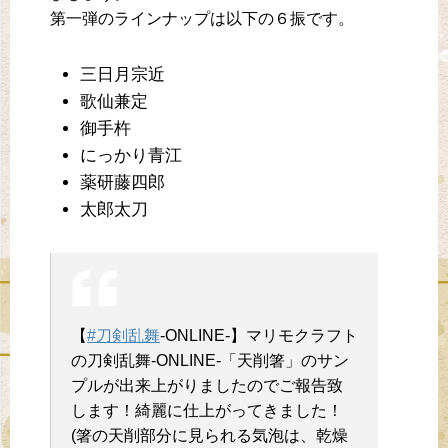
第一弾のラインナップは以下の６振です。
三日月宗近
歌仙兼定
御手杵
にっかり青江
薬研藤四郎
太郎太刀
【
#刀剣乱舞
-ONLINE-】マリモクラフト
の刀剣乱舞-ONLINE-「天削箸」のサン
プルが出来上がりましたのでご報告致
します！綺麗に仕上がってきました！
(箸の天削部分に見られる気泡は、乾燥