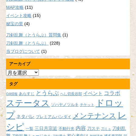
MAP攻略
(11)
イベント攻略
(15)
秘宝の里
(4)
刀剣乱舞（とうらぶ）質問集
(1)
刀剣乱舞（とうらぶ）
(228)
当ブログについて
(1)
アーカイブ
ア
ー
タグ
カ
イ
とうらぶ
コラボ
イベント
あらすじ
へし切長谷部
OA情報
ブ
ドロッ
ステータス
ソハヤノツルキ
チケット
プ
レ
メンテナンス
ネタバレ
プレミアムバンダイ
シピ
内容
三日月宗近
刀ステ
刀剣乱
不動行光
一覧
刀ミュ
舞
初心者向け
刀剣乱舞ミュージカル
博多藤四郎
回
刀剣男士
加州清光