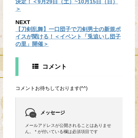
決定！＜9月29日（土）~10月15日（日）
＞
NEXT
【刀剣乱舞】一口団子で刀剣男士の新規ボ
イスが聞ける！＜イベント「兎追いし団子
の里」開催＞
コメント
コメントお待ちしております(^^)
メッセージ
メールアドレスが公開されることはありませ
ん。
*
が付いている欄は必須項目です