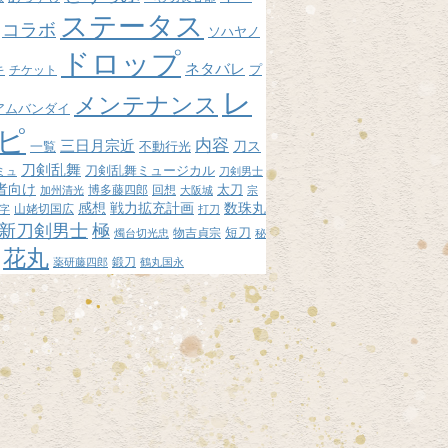
ステータス
コラボ
ソハヤノ
ドロップ
ネタバレ
プ
キ
チケット
レ
メンテナンス
アムバンダイ
ピ
内容
三日月宗近
刀ス
不動行光
一覧
刀剣乱舞
刀剣乱舞ミュージカル
ミュ
刀剣男士
者向け
博多藤四郎
回想
太刀
加州清光
大阪城
宗
感想
戦力拡充計画
数珠丸
山姥切国広
字
打刀
新刀剣男士
極
短刀
物吉貞宗
燭台切光忠
秘
花丸
鍛刀
薬研藤四郎
鶴丸国永