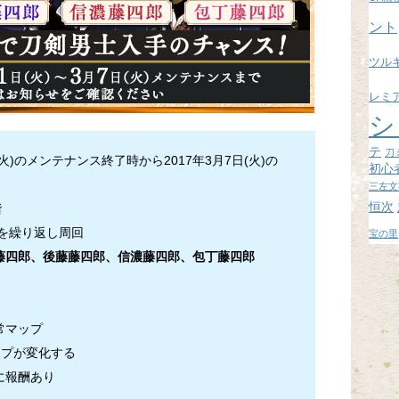
ブ
ント
ツル
レミ
シ
テ
刀
(火)のメンテナンス終了時から2017年3月7日(火)の
初心
三左文
恒次
階
階を繰り返し周回
宝の里
藤四郎、後藤藤四郎、信濃藤四郎、包丁藤四郎
常マップ
ップが変化する
に報酬あり