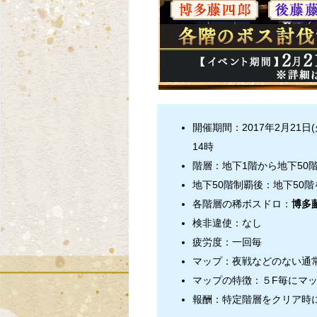
開催期間：2017年2月21日
14時
階層：地下1階から地下50
地下50階制覇後：地下50
各階層の稀ボスドロ：
博多
検非違使：なし
疲労度：一回毎
マップ：夜戦などのない通
マップの特徴：５F毎にマ
報酬：特定階層をクリア時