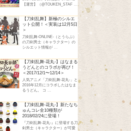
【運営】（@TOUKEN_STAF …
【刀剣乱舞】新極のシルエ
ット公開！＜実装は12月5日
＞
刀剣乱舞-ONLINE-（とうらぶ）
の刀剣男士（キャラクター）の
シルエット情報が …
【刀剣乱舞-花丸-】はなまる
うどんとのコラボが再び！
＜2017/12/1〜12/14＞
人気アニメ「刀剣乱舞-花丸-」と
2016年12月にコラボしたはなま
るうどん。 コ …
【刀剣乱舞-花丸-】新たなち
ゅんコレ全10種類が
2018/02/24に登場！
『刀剣乱舞-花丸-』に登場する刀
剣男士（キャラクター）が可愛