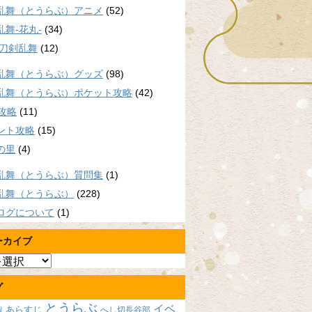
乱舞（とうらぶ）アニメ
(52)
乱舞-花丸-
(34)
/刀剣乱舞
(12)
乱舞（とうらぶ）グッズ
(98)
乱舞（とうらぶ）ポケット攻略
(42)
P攻略
(11)
ント攻略
(15)
の里
(4)
乱舞（とうらぶ）質問集
(1)
乱舞（とうらぶ）
(228)
ログについて
(1)
ーカイブ
グ
とうらぶ
イベ
あらすじ
へし切長谷部
報