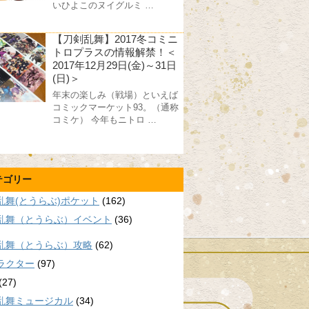
いひよこのヌイグルミ …
【刀剣乱舞】2017冬コミニ
トロプラスの情報解禁！＜
2017年12月29日(金)～31日
(日)＞
年末の楽しみ（戦場）といえば
コミックマーケット93。（通称
コミケ） 今年もニトロ …
テゴリー
乱舞(とうらぶ)ポケット
(162)
乱舞（とうらぶ）イベント
(36)
乱舞（とうらぶ）攻略
(62)
ラクター
(97)
(27)
乱舞ミュージカル
(34)