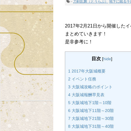
-
刀剣乱舞（とうらぶ）
地下に眠る千
2017年2月21日から開催し
まとめていきます！
是非参考に！
目次
[
hide
]
1 2017年大阪城概要
2 イベント任務
3 大阪城攻略のポイント
4 大阪城報酬早見表
5 大阪城地下1階～10階
6 大阪城地下11階～20階
7 大阪城地下21階～30階
8 大阪城地下31階～40階