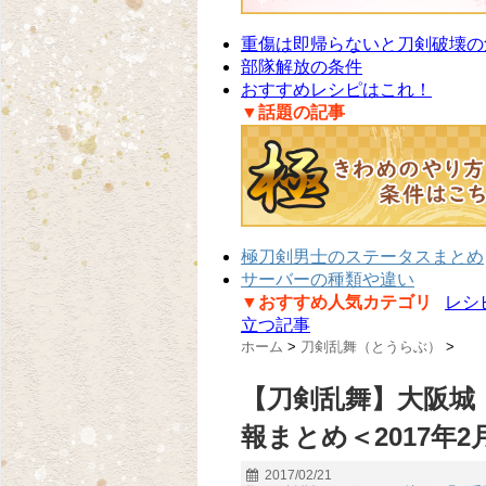
重傷は即帰らないと刀剣破壊の
部隊解放の条件
おすすめレシピはこれ！
▼話題の記事
極刀剣男士のステータスまとめ
サーバーの種類や違い
▼おすすめ人気カテゴリ
レシ
立つ記事
ホーム
>
刀剣乱舞（とうらぶ）
>
【刀剣乱舞】大阪城
報まとめ＜2017年2
2017/02/21