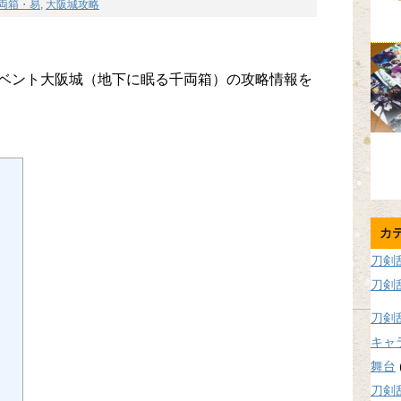
両箱・易
,
大阪城攻略
たイベント大阪城（地下に眠る千両箱）の攻略情報を
カ
刀剣
刀剣
刀剣
キャ
舞台
刀剣