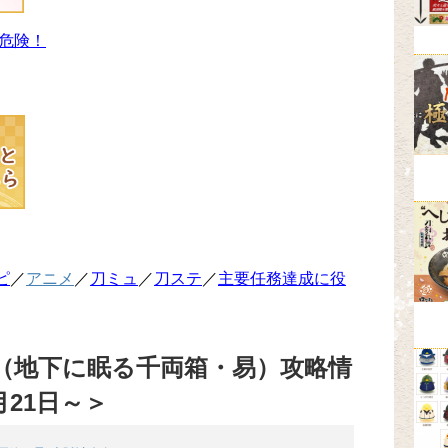
危険！
ピ
／
アニメ
／
刀ミュ
／
刀ステ
／
主要任務達成に役
（地下に眠る千両箱・易）攻略情
月21日～＞