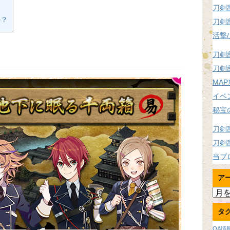
刀剣
の？
刀剣
活撃
刀剣
刀剣
MA
イベ
秘宝
刀剣
刀剣
当ブ
ア
ア
ー
タ
カ
イ
OA情