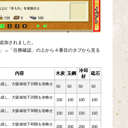
追加されました。
」→「任務確認」の上から４番目のタブから見る
冷却
内容
木炭
玉鋼
砥石
材
成し、大阪城地下10階を攻略せ
50
50
50
50
成し、大阪城地下20階を攻略せ
100
100
100
100
成し、大阪城地下30階を攻略せ
150
150
150
150
成し、大阪城地下40階を攻略せ
200
200
200
200