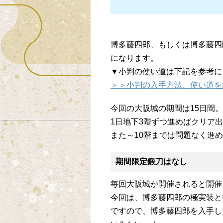
博多藤四郎、もしくは博多藤四
になります。
▼小判の使い道は下記を参考に
＞＞小判の入手方法、使い道を
今回の大阪城の期間は15日間。
1日地下3階ずつ進めばクリア
また～10階までは問題なく進
期間限定鍛刀はなし
毎回大阪城が開催されると開催
今回は、博多藤四郎の極実装と
ですので、博多藤四郎を入手し