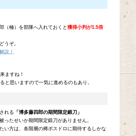
郎（極）を部隊へ入れておくと
獲得小判が1.5倍
どうぞ。
解説！
出来ますね！
めると思いますので一気に進めるのもあり。
される
「博多藤四郎の期間限定鍛刀」
被ったせいか期間限定鍛刀がありません。
たい方は、各階層の稀ボスドロに期待するしかな