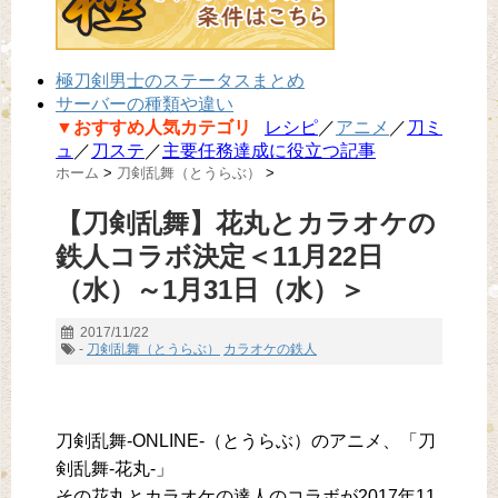
極刀剣男士のステータスまとめ
サーバーの種類や違い
▼おすすめ人気カテゴリ
レシピ
／
アニメ
／
刀ミ
ュ
／
刀ステ
／
主要任務達成に役立つ記事
ホーム
>
刀剣乱舞（とうらぶ）
>
【刀剣乱舞】花丸とカラオケの
鉄人コラボ決定＜11月22日
（水）～1月31日（水）＞
2017/11/22
-
刀剣乱舞（とうらぶ）
カラオケの鉄人
刀剣乱舞-ONLINE-（とうらぶ）のアニメ、「刀
剣乱舞-花丸-」
その花丸とカラオケの達人のコラボが2017年11