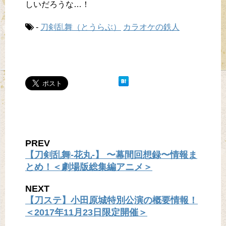
しいだろうな…！
-
刀剣乱舞（とうらぶ）
カラオケの鉄人
PREV
【刀剣乱舞-花丸-】 〜幕間回想録〜情報ま
とめ！＜劇場版総集編アニメ＞
NEXT
【刀ステ】小田原城特別公演の概要情報！
＜2017年11月23日限定開催＞