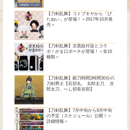
【刀剣乱舞】コトブキヤから「ぴ
たぬい」が登場！＜2017年10月発
売＞
【刀剣乱舞】京黒紋付染とコラ
ボ！がま口ポーチが登場！＜全10
種類＞
【刀剣乱舞】鍛刀時間2時間30分の
刀剣男士【石切丸、 太郎太刀、 次
郎太刀、へし切長谷部】
【刀剣乱舞】7月中旬から8月中旬
の予定（スケジュール）公開！＜
詳細情報＞