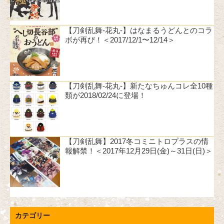
【刀剣乱舞-花丸-】はなまるうどんとのコラ
ボが再び！＜2017/12/1〜12/14＞
【刀剣乱舞-花丸-】新たなちゅんコレ全10種
類が2018/02/24に登場！
【刀剣乱舞】2017冬コミニトロプラスの情
報解禁！＜2017年12月29日(金)～31日(日)＞
カテゴリー