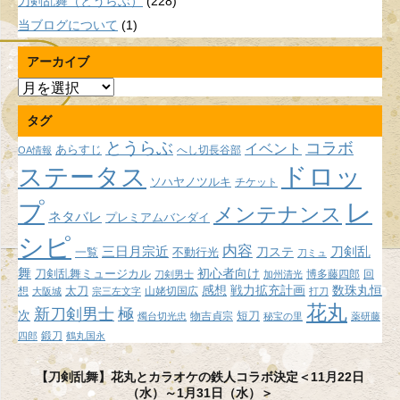
刀剣乱舞（とうらぶ）
(228)
当ブログについて
(1)
アーカイブ
ア
ー
タグ
カ
イ
とうらぶ
コラボ
イベント
あらすじ
へし切長谷部
OA情報
ブ
ドロッ
ステータス
ソハヤノツルキ
チケット
プ
レ
メンテナンス
ネタバレ
プレミアムバンダイ
シピ
内容
三日月宗近
刀ステ
刀剣乱
不動行光
一覧
刀ミュ
舞
初心者向け
刀剣乱舞ミュージカル
博多藤四郎
回
刀剣男士
加州清光
感想
戦力拡充計画
数珠丸恒
想
太刀
山姥切国広
大阪城
宗三左文字
打刀
花丸
新刀剣男士
極
次
短刀
物吉貞宗
燭台切光忠
秘宝の里
薬研藤
鍛刀
四郎
鶴丸国永
【刀剣乱舞】花丸とカラオケの鉄人コラボ決定＜11月22日
（水）～1月31日（水）＞