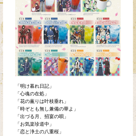
「明け暮れ日記」
「心魂の在処」
「花の薫りは叶枝垂れ」
「時ぞとも無し兼備の華よ」
「出づる月、招宴の唄」
「お気楽珍道中」
「恋と浄土の八重桜」