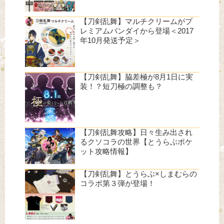
【刀剣乱舞】マルチクリームがプ
レミアムバンダイから登場＜2017
年10月発送予定＞
【刀剣乱舞】脇差極が8月1日に実
装！？短刀極の調整も？
【刀剣乱舞攻略】日々生み出され
るクソコラの世界【とうらぶポケ
ット攻略情報】
【刀剣乱舞】とうらぶ×しまむらの
コラボ第３弾が登場！