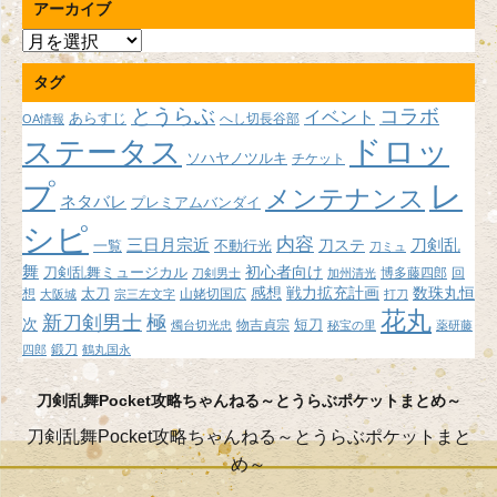
アーカイブ
ア
ー
タグ
カ
イ
とうらぶ
コラボ
イベント
あらすじ
へし切長谷部
OA情報
ブ
ドロッ
ステータス
ソハヤノツルキ
チケット
プ
レ
メンテナンス
ネタバレ
プレミアムバンダイ
シピ
内容
三日月宗近
刀ステ
刀剣乱
不動行光
一覧
刀ミュ
舞
初心者向け
刀剣乱舞ミュージカル
博多藤四郎
回
刀剣男士
加州清光
感想
戦力拡充計画
数珠丸恒
想
太刀
山姥切国広
大阪城
宗三左文字
打刀
花丸
新刀剣男士
極
次
短刀
物吉貞宗
燭台切光忠
秘宝の里
薬研藤
鍛刀
四郎
鶴丸国永
刀剣乱舞Pocket攻略ちゃんねる～とうらぶポケットまとめ～
刀剣乱舞Pocket攻略ちゃんねる～とうらぶポケットまと
め～