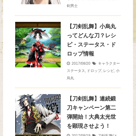
剣男士
【刀剣乱舞】小烏丸
ってどんな刀？レシ
ピ・ステータス・ド
ロップ情報
2017/08/20
キャラクター
ステータス
,
ドロップ
,
レシピ
,
小
烏丸
【刀剣乱舞】連続鍛
刀キャンペーン第二
弾開始！大典太光世
を顕現させよう！
2017/08/19
刀剣乱舞(と