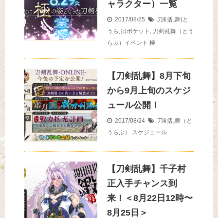
ャラクター）一覧
2017/08/25
刀剣乱舞(と
うらぶ)ポケット
,
刀剣乱舞（とう
らぶ）イベント
極
【刀剣乱舞】8月下旬
から9月上旬のスケジ
ュール公開！
2017/08/24
刀剣乱舞（と
うらぶ）
スケジュール
【刀剣乱舞】千子村
正入手チャンス到
来！＜8月22日12時〜
8月25日＞