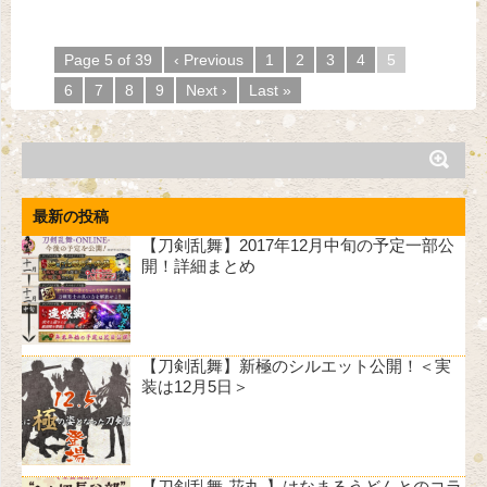
Page 5 of 39
‹ Previous
1
2
3
4
5
6
7
8
9
Next ›
Last »
最新の投稿
【刀剣乱舞】2017年12月中旬の予定一部公
開！詳細まとめ
【刀剣乱舞】新極のシルエット公開！＜実
装は12月5日＞
【刀剣乱舞-花丸-】はなまるうどんとのコラ