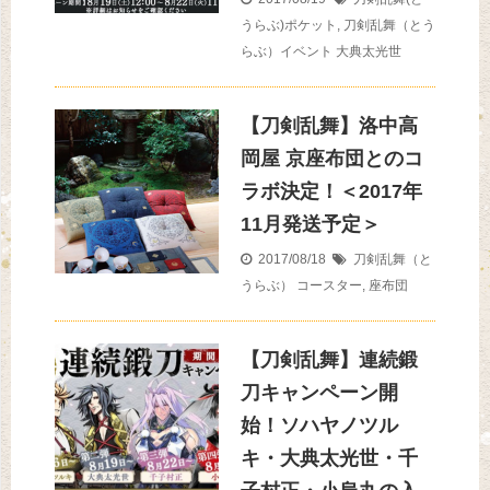
うらぶ)ポケット
,
刀剣乱舞（とう
らぶ）イベント
大典太光世
【刀剣乱舞】洛中高
岡屋 京座布団とのコ
ラボ決定！＜2017年
11月発送予定＞
2017/08/18
刀剣乱舞（と
うらぶ）
コースター
,
座布団
【刀剣乱舞】連続鍛
刀キャンペーン開
始！ソハヤノツル
キ・大典太光世・千