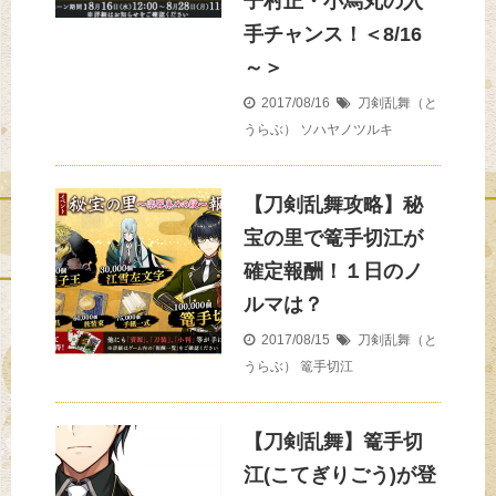
子村正・小烏丸の入
手チャンス！＜8/16
～＞
2017/08/16
刀剣乱舞（と
うらぶ）
ソハヤノツルキ
【刀剣乱舞攻略】秘
宝の里で篭手切江が
確定報酬！１日のノ
ルマは？
2017/08/15
刀剣乱舞（と
うらぶ）
篭手切江
【刀剣乱舞】篭手切
江(こてぎりごう)が登