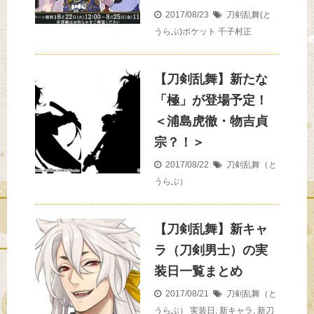
2017/08/23
刀剣乱舞(と
うらぶ)ポケット
千子村正
【刀剣乱舞】新たな
「極」が登場予定！
＜浦島虎徹・物吉貞
宗？！＞
2017/08/22
刀剣乱舞（と
うらぶ）
【刀剣乱舞】新キャ
ラ（刀剣男士）の実
装日一覧まとめ
2017/08/21
刀剣乱舞（と
うらぶ）
実装日
,
新キャラ
,
新刀