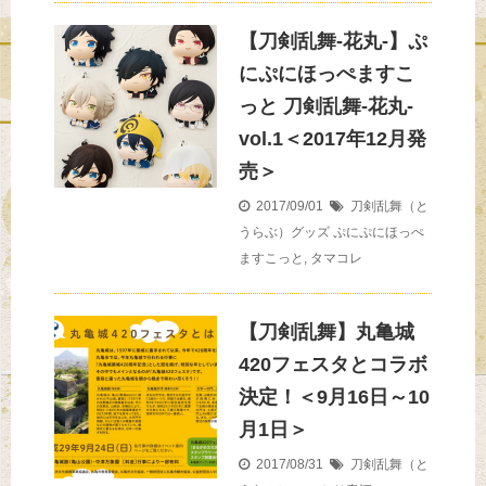
【刀剣乱舞-花丸-】ぷ
にぷにほっぺますこ
っと 刀剣乱舞-花丸-
vol.1＜2017年12月発
売＞
2017/09/01
刀剣乱舞（と
うらぶ）グッズ
ぷにぷにほっぺ
ますこっと
,
タマコレ
【刀剣乱舞】丸亀城
420フェスタとコラボ
決定！＜9月16日～10
月1日＞
2017/08/31
刀剣乱舞（と