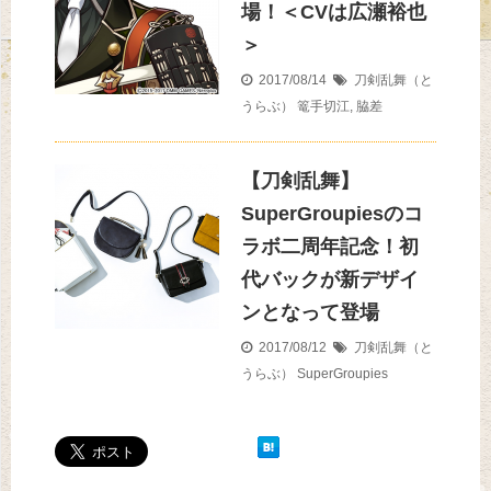
場！＜CVは広瀬裕也
＞
2017/08/14
刀剣乱舞（と
うらぶ）
篭手切江
,
脇差
【刀剣乱舞】
SuperGroupiesのコ
ラボ二周年記念！初
代バックが新デザイ
ンとなって登場
2017/08/12
刀剣乱舞（と
うらぶ）
SuperGroupies