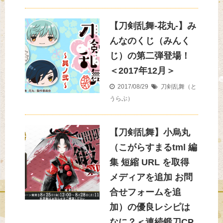
【刀剣乱舞-花丸‐】み
んなのくじ（みんく
じ）の第二弾登場！
＜2017年12月＞
2017/08/29
刀剣乱舞（と
うらぶ）
【刀剣乱舞】小烏丸
（こがらすまるtml ‎編
集 短縮 URL を取得
メディアを追加 お問
合せフォームを追
加）の優良レシピは
なに？＜連続鍛刀CP