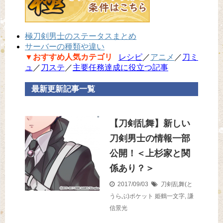
極刀剣男士のステータスまとめ
サーバーの種類や違い
▼おすすめ人気カテゴリ
レシピ
／
アニメ
／
刀ミ
ュ
／
刀ステ
／
主要任務達成に役立つ記事
最新更新記事一覧
【刀剣乱舞】新しい
刀剣男士の情報一部
公開！＜上杉家と関
係あり？＞
2017/09/03
刀剣乱舞(と
うらぶ)ポケット
姫鶴一文字
,
謙
信景光