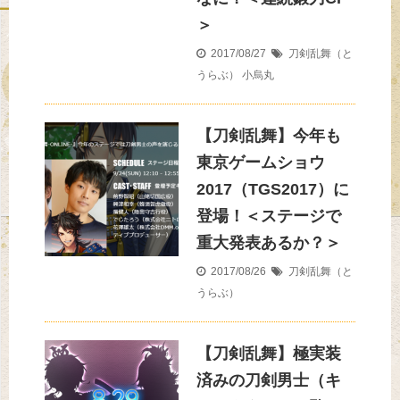
＞
2017/08/27
刀剣乱舞（と
うらぶ）
小烏丸
【刀剣乱舞】今年も
東京ゲームショウ
2017（TGS2017）に
登場！＜ステージで
重大発表あるか？＞
2017/08/26
刀剣乱舞（と
うらぶ）
【刀剣乱舞】極実装
済みの刀剣男士（キ