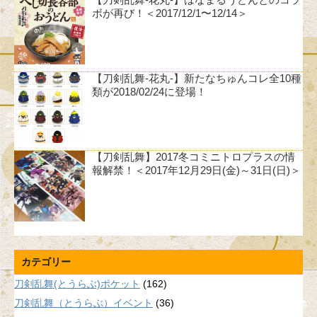
ボが再び！＜2017/12/1〜12/14＞
【刀剣乱舞-花丸-】新たなちゅんコレ全10種
類が2018/02/24に登場！
【刀剣乱舞】2017冬コミニトロプラスの情
報解禁！＜2017年12月29日(金)～31日(日)＞
カテゴリー
刀剣乱舞(とうらぶ)ポケット
(162)
刀剣乱舞（とうらぶ）イベント
(36)