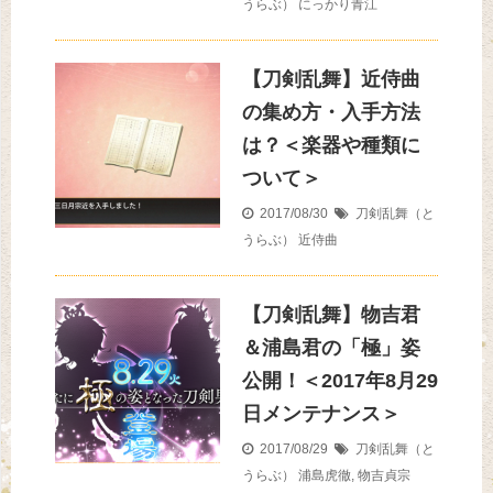
うらぶ）
にっかり青江
【刀剣乱舞】近侍曲
の集め方・入手方法
は？＜楽器や種類に
ついて＞
2017/08/30
刀剣乱舞（と
うらぶ）
近侍曲
【刀剣乱舞】物吉君
＆浦島君の「極」姿
公開！＜2017年8月29
日メンテナンス＞
2017/08/29
刀剣乱舞（と
うらぶ）
浦島虎徹
,
物吉貞宗