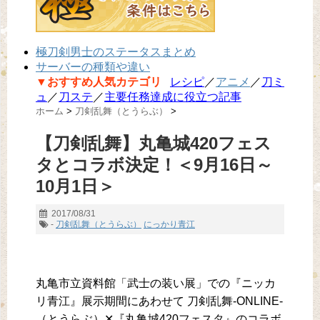
極刀剣男士のステータスまとめ
サーバーの種類や違い
▼おすすめ人気カテゴリ
レシピ
／
アニメ
／
刀ミ
ュ
／
刀ステ
／
主要任務達成に役立つ記事
ホーム
>
刀剣乱舞（とうらぶ）
>
【刀剣乱舞】丸亀城420フェス
タとコラボ決定！＜9月16日～
10月1日＞
2017/08/31
-
刀剣乱舞（とうらぶ）
にっかり青江
丸亀市立資料館「武士の装い展」での『ニッカ
リ青江』展示期間にあわせて 刀剣乱舞-ONLINE-
（とうらぶ）✕『丸亀城420フェスタ』のコラボ