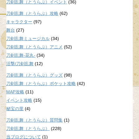
刀剣乱舞（とうらぶ）イベント
(36)
刀剣乱舞（とうらぶ）攻略
(62)
キャラクター
(97)
舞台
(27)
刀剣乱舞ミュージカル
(34)
刀剣乱舞（とうらぶ）アニメ
(52)
刀剣乱舞-花丸-
(34)
活撃/刀剣乱舞
(12)
刀剣乱舞（とうらぶ）グッズ
(98)
刀剣乱舞（とうらぶ）ポケット攻略
(42)
MAP攻略
(11)
イベント攻略
(15)
秘宝の里
(4)
刀剣乱舞（とうらぶ）質問集
(1)
刀剣乱舞（とうらぶ）
(228)
当ブログについて
(1)