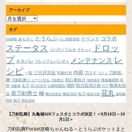
アーカイブ
ア
ー
タグ
カ
イ
とうらぶ
コラボ
イベント
あらすじ
へし切長谷部
OA情報
ブ
ドロッ
ステータス
ソハヤノツルキ
チケット
プ
レ
メンテナンス
ネタバレ
プレミアムバンダイ
シピ
内容
三日月宗近
刀ステ
刀剣乱
不動行光
一覧
刀ミュ
舞
初心者向け
刀剣乱舞ミュージカル
博多藤四郎
回
刀剣男士
加州清光
感想
戦力拡充計画
数珠丸恒
想
太刀
山姥切国広
大阪城
宗三左文字
打刀
花丸
新刀剣男士
極
次
短刀
物吉貞宗
燭台切光忠
秘宝の里
薬研藤
鍛刀
四郎
鶴丸国永
【刀剣乱舞】丸亀城420フェスタとコラボ決定！＜9月16日～10
月1日＞
刀剣乱舞Pocket攻略ちゃんねる～とうらぶポケットまと