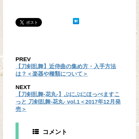
PREV
【刀剣乱舞】近侍曲の集め方・入手方法
は？＜楽器や種類について＞
NEXT
【刀剣乱舞-花丸-】ぷにぷにほっぺますこ
っと 刀剣乱舞-花丸- vol.1＜2017年12月発
売＞
コメント