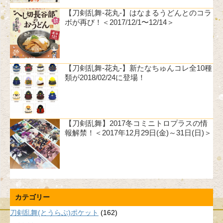
【刀剣乱舞-花丸-】はなまるうどんとのコラ
ボが再び！＜2017/12/1〜12/14＞
【刀剣乱舞-花丸-】新たなちゅんコレ全10種
類が2018/02/24に登場！
【刀剣乱舞】2017冬コミニトロプラスの情
報解禁！＜2017年12月29日(金)～31日(日)＞
カテゴリー
刀剣乱舞(とうらぶ)ポケット
(162)