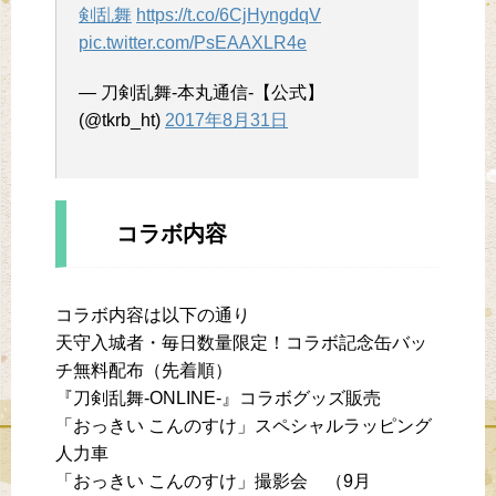
剣乱舞
https://t.co/6CjHyngdqV
pic.twitter.com/PsEAAXLR4e
— 刀剣乱舞-本丸通信-【公式】
(@tkrb_ht)
2017年8月31日
コラボ内容
コラボ内容は以下の通り
天守入城者・毎日数量限定！コラボ記念缶バッ
チ無料配布（先着順）
『刀剣乱舞-ONLINE-』コラボグッズ販売
「おっきい こんのすけ」スペシャルラッピング
人力車
「おっきい こんのすけ」撮影会 （9月