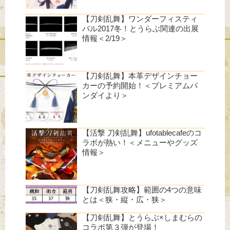
【刀剣乱舞】ワンダーフィスティ
バル2017冬！とうらぶ関連の出展
情報＜2/19＞
【刀剣乱舞】本革デザインチョー
カーの予約開始！＜プレミアムバ
ンダイより＞
【活撃 刀剣乱舞】ufotablecafeのコ
ラボが熱い！＜メニューやグッズ
情報＞
【刀剣乱舞攻略】範囲の4つの意味
とは＜狭・縦・広・狭＞
【刀剣乱舞】とうらぶ×しまむらの
コラボ第３弾が登場！