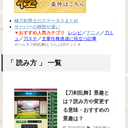
極刀剣男士のステータスまとめ
サーバーの種類や違い
▼おすすめ人気カテゴリ
レシピ
／
アニメ
／
刀ミ
ュ
／
刀ステ
／
主要任務達成に役立つ記事
ホーム
>
刀剣乱舞(とうらぶ)ポケット
>
「 読み方 」 一覧
【刀剣乱舞】景趣と
は？読み方や変更す
る意味・おすすめの
景趣は？
2016/05/25
刀剣乱舞(と