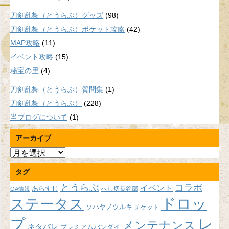
刀剣乱舞（とうらぶ）グッズ
(98)
刀剣乱舞（とうらぶ）ポケット攻略
(42)
MAP攻略
(11)
イベント攻略
(15)
秘宝の里
(4)
刀剣乱舞（とうらぶ）質問集
(1)
刀剣乱舞（とうらぶ）
(228)
当ブログについて
(1)
アーカイブ
ア
ー
タグ
カ
イ
とうらぶ
コラボ
イベント
あらすじ
へし切長谷部
OA情報
ブ
ドロッ
ステータス
ソハヤノツルキ
チケット
プ
レ
メンテナンス
ネタバレ
プレミアムバンダイ