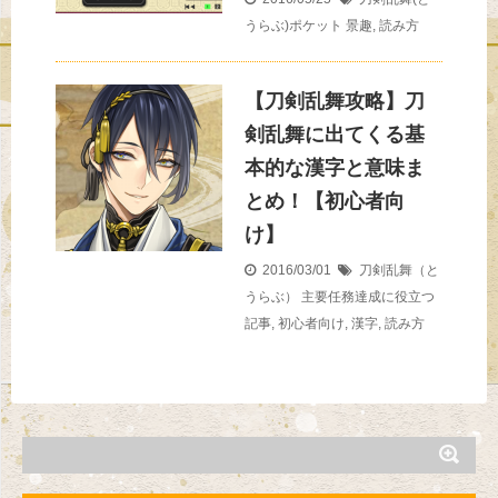
うらぶ)ポケット
景趣
,
読み方
【刀剣乱舞攻略】刀
剣乱舞に出てくる基
本的な漢字と意味ま
とめ！【初心者向
け】
2016/03/01
刀剣乱舞（と
うらぶ）
主要任務達成に役立つ
記事
,
初心者向け
,
漢字
,
読み方