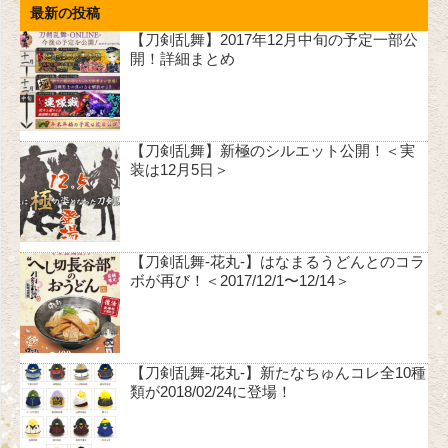
最新の投稿
【刀剣乱舞】2017年12月中旬の予定一部公
開！詳細まとめ
【刀剣乱舞】新極のシルエット公開！＜実
装は12月5日＞
【刀剣乱舞-花丸-】はなまるうどんとのコラ
ボが再び！＜2017/12/1〜12/14＞
【刀剣乱舞-花丸-】新たなちゅんコレ全10種
類が2018/02/24に登場！