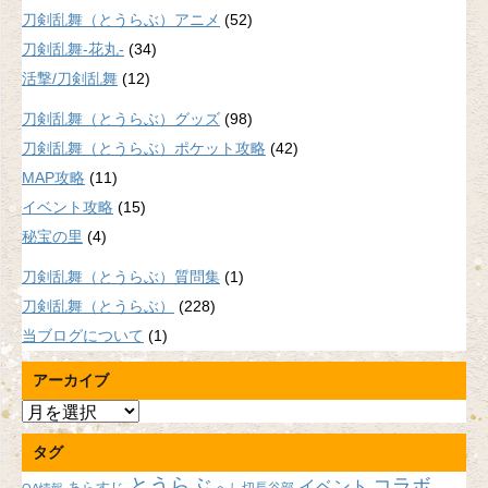
刀剣乱舞（とうらぶ）アニメ
(52)
刀剣乱舞-花丸-
(34)
活撃/刀剣乱舞
(12)
刀剣乱舞（とうらぶ）グッズ
(98)
刀剣乱舞（とうらぶ）ポケット攻略
(42)
MAP攻略
(11)
イベント攻略
(15)
秘宝の里
(4)
刀剣乱舞（とうらぶ）質問集
(1)
刀剣乱舞（とうらぶ）
(228)
当ブログについて
(1)
アーカイブ
ア
ー
タグ
カ
イ
とうらぶ
コラボ
イベント
あらすじ
へし切長谷部