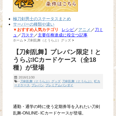
極刀剣男士のステータスまとめ
サーバーの種類や違い
▼おすすめ人気カテゴリ
レシピ
／
アニメ
／
刀ミ
ュ
／
刀ステ
／
主要任務達成に役立つ記事
ホーム
>
刀剣乱舞（とうらぶ）グッズ
>
【刀剣乱舞】プレバン限定！と
うらぶICカードケース（全18
種）が登場
2016/11/30
-
刀剣乱舞（とうらぶ）グッズ
,
刀剣乱舞（とうらぶ）
ICカ
ードケース
,
プレバン
,
プレミアムバンダイ
通勤・通学の時に使う定期券等を入れたい刀剣
乱舞-ONLINE- ICカードケースが登場。