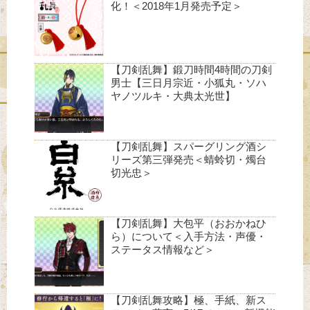
化！＜2018年1月発売予定＞
【刀剣乱舞】鍛刀時間4時間の刀剣
男士【三日月宗近・小狐丸・ソハ
ヤノツルキ・大典太光世】
【刀剣乱舞】スパーグリング酒シ
リーズ第三弾発売＜蜻蛉切・燭台
切光忠＞
【刀剣乱舞】大包平（おおかねひ
ら）について＜入手方法・声優・
ステータス情報など＞
【刀剣乱舞攻略】極、手紙、新ス