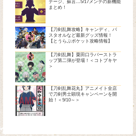
テージ、蘇言…5/17メンテの新機能
まとめ！
【刀剣乱舞攻略】キャンディ、バ
スタオルなど最新グッズ情報！
【とうらぶポケット攻略情報】
【刀剣乱舞】粟田口ラバーストラ
ップ第二弾が登場！＜コトブキヤ
＞
【刀剣乱舞花丸】アニメイト全店
で刀剣男士顕現キャンペーンを開
始！＜9/10～＞