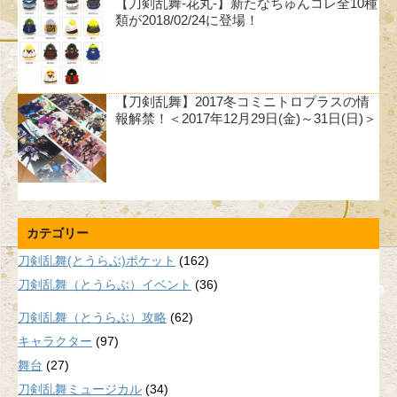
【刀剣乱舞-花丸-】新たなちゅんコレ全10種
類が2018/02/24に登場！
【刀剣乱舞】2017冬コミニトロプラスの情
報解禁！＜2017年12月29日(金)～31日(日)＞
カテゴリー
刀剣乱舞(とうらぶ)ポケット
(162)
刀剣乱舞（とうらぶ）イベント
(36)
刀剣乱舞（とうらぶ）攻略
(62)
キャラクター
(97)
舞台
(27)
刀剣乱舞ミュージカル
(34)