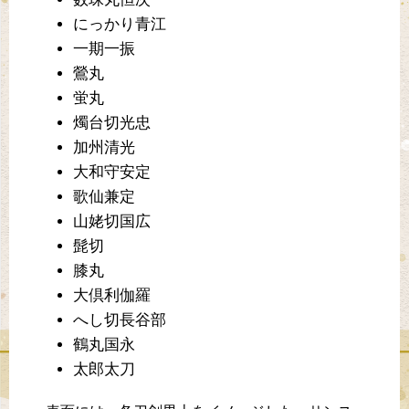
にっかり青江
一期一振
鶯丸
蛍丸
燭台切光忠
加州清光
大和守安定
歌仙兼定
山姥切国広
髭切
膝丸
大倶利伽羅
へし切長谷部
鶴丸国永
太郎太刀