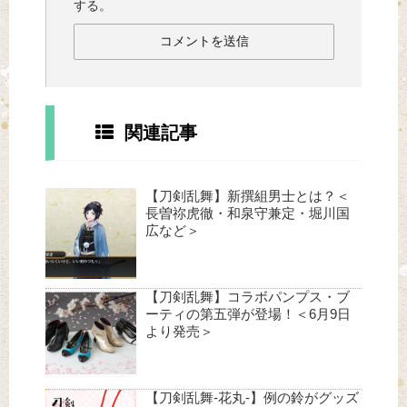
する。
関連記事
【刀剣乱舞】新撰組男士とは？＜
長曽祢虎徹・和泉守兼定・堀川国
広など＞
【刀剣乱舞】コラボパンプス・ブ
ーティの第五弾が登場！＜6月9日
より発売＞
【刀剣乱舞-花丸-】例の鈴がグッズ