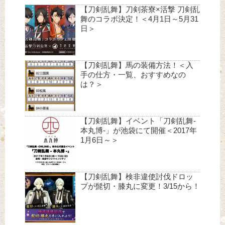
【刀剣乱舞】刀剣茶寮×活撃 刀剣乱
舞のコラボ決定！＜4月1日～5月31
日＞
【刀剣乱舞】馬の装備方法！＜入
手の仕方・一覧、おすすめなの
は？＞
【刀剣乱舞】イベント「刀剣乱舞-
本丸博-」が池袋にて開催＜2017年
1月6日～＞
【刀剣乱舞】検非違使討伐ドロッ
プが髭切・膝丸に変更！3/15から！