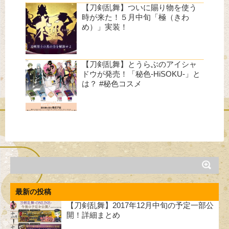
【刀剣乱舞】ついに賜り物を使う
時が来た！５月中旬「極（きわ
め）」実装！
【刀剣乱舞】とうらぶのアイシャ
ドウが発売！「秘色-HiSOKU-」と
は？ #秘色コスメ
最新の投稿
【刀剣乱舞】2017年12月中旬の予定一部公
開！詳細まとめ