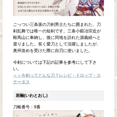
ごっつい三条派の刀剣男士たちに囲まれた、刀
剣乱舞では唯一の短剣です。三条小鍛冶宗近が
鞍馬山に奉納し、後に同地を訪れた源義経へと
渡りました。長く愛刀として活躍しましたが、
奥州攻めを受けた際に自刃に使いました。
今剣については下記の記事を参考にして下さ
い。
＞＞今剣ってどんな刀？レシピ・ドロップ・ス
テータス
岩融(いわとおし)
刀帳番号：9番