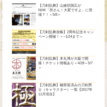
【刀剣乱舞】山姥切国広が
NHK「所さん！大変ですよ」に登
場？！＜5/8＞
【刀剣乱舞攻略】2周年記念キャン
ペーン開催！＜~1/24まで＞
【刀剣乱舞】本丸博が大阪で開
催！チケット情報あり＜4/28～5/7
＞
【刀剣乱舞】極実装済みの刀剣男
士（キャラクター）一覧【2017年
11月現在】