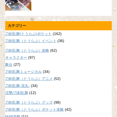
カテゴリー
刀剣乱舞(とうらぶ)ポケット
(162)
刀剣乱舞（とうらぶ）イベント
(36)
刀剣乱舞（とうらぶ）攻略
(62)
キャラクター
(97)
舞台
(27)
刀剣乱舞ミュージカル
(34)
刀剣乱舞（とうらぶ）アニメ
(52)
刀剣乱舞-花丸-
(34)
活撃/刀剣乱舞
(12)
刀剣乱舞（とうらぶ）グッズ
(98)
刀剣乱舞（とうらぶ）ポケット攻略
(42)
MAP攻略
(11)