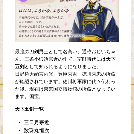
最強の刀剣男士として名高い、通称おじいちゃ
ん。三条小鍛冶宗近の作で、室町時代には
天下
五剣
として知られるようになりました。
日野権大納言内光、豊臣秀吉、徳川秀忠の所蔵
が確認されています。徳川将軍家に代々伝わっ
た後、現在は東京国立博物館の所蔵となってい
ます。国宝。
天下五剣一覧
三日月宗近
数珠丸恒次