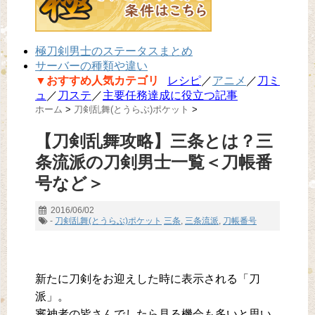
極刀剣男士のステータスまとめ
サーバーの種類や違い
▼おすすめ人気カテゴリ
レシピ
／
アニメ
／
刀ミ
ュ
／
刀ステ
／
主要任務達成に役立つ記事
ホーム
>
刀剣乱舞(とうらぶ)ポケット
>
【刀剣乱舞攻略】三条とは？三
条流派の刀剣男士一覧＜刀帳番
号など＞
2016/06/02
-
刀剣乱舞(とうらぶ)ポケット
三条
,
三条流派
,
刀帳番号
新たに刀剣をお迎えした時に表示される「刀
派」。
審神者の皆さんでしたら見る機会も多いと思い