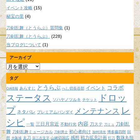
イベント攻略
(15)
秘宝の里
(4)
刀剣乱舞（とうらぶ）質問集
(1)
刀剣乱舞（とうらぶ）
(228)
当ブログについて
(1)
アーカイブ
ア
ー
タグ
カ
イ
とうらぶ
コラボ
イベント
あらすじ
へし切長谷部
OA情報
ブ
ドロッ
ステータス
ソハヤノツルキ
チケット
プ
レ
メンテナンス
ネタバレ
プレミアムバンダイ
シピ
内容
三日月宗近
刀ステ
刀剣乱
不動行光
一覧
刀ミュ
舞
初心者向け
刀剣乱舞ミュージカル
博多藤四郎
回
刀剣男士
加州清光
感想
戦力拡充計画
数珠丸恒
想
太刀
山姥切国広
大阪城
宗三左文字
打刀