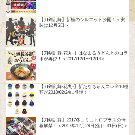
【刀剣乱舞】新極のシルエット公開！＜実
装は12月5日＞
【刀剣乱舞-花丸-】はなまるうどんとのコラ
ボが再び！＜2017/12/1〜12/14＞
【刀剣乱舞-花丸-】新たなちゅんコレ全10種
類が2018/02/24に登場！
【刀剣乱舞】2017冬コミニトロプラスの情
報解禁！＜2017年12月29日(金)～31日(日)＞