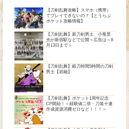
【刀剣乱舞攻略】スマホ（携帯）
でプレイできないの？【とうらぶ
ポケット攻略情報】
【刀剣乱舞】新刀剣男士、小竜景
光が新宿駅などで公開＜広告は～8
月13日まで＞
【刀剣乱舞】鍛刀時間5時間の刀剣
男士【岩融】
【刀剣乱舞】ポケット1周年記念
CP開始！＜経験値二倍・刀装十連
作成資源消費ゼロなど！！！＞