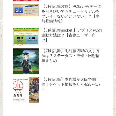
【刀剣乱舞攻略】PC版からデータ
を引き継いでもチュートリアルを
プレイしないといけない！？【事
前登録情報】
【刀剣乱舞pocket 】アプリとPCの
連動方法は？【古参ユーザー向
け】
【刀剣乱舞】毛利藤四郎の入手方
法は？ステータス・声優・回想情
報まとめ
【刀剣乱舞】本丸博が大阪で開
催！チケット情報あり＜4/28～5/7
＞