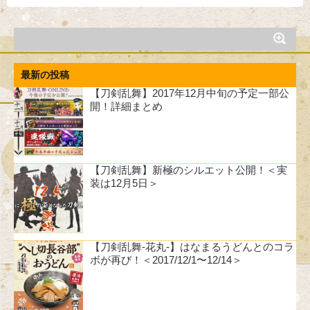
最新の投稿
【刀剣乱舞】2017年12月中旬の予定一部公
開！詳細まとめ
【刀剣乱舞】新極のシルエット公開！＜実
装は12月5日＞
【刀剣乱舞-花丸-】はなまるうどんとのコラ
ボが再び！＜2017/12/1〜12/14＞