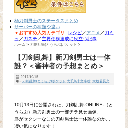
極刀剣男士のステータスまとめ
サーバーの種類や違い
▼おすすめ人気カテゴリ
レシピ
／
アニメ
／
刀ミ
ュ
／
刀ステ
／
主要任務達成に役立つ記事
ホーム
>
刀剣乱舞(とうらぶ)ポケット
>
【刀剣乱舞】新刀剣男士は一体
誰？＜審神者の予想まとめ＞
2017/10/15
-
刀剣乱舞(とうらぶ)ポケット
大千鳥十文字槍
,
大般若長光
10月13日に公開された、刀剣乱舞-ONLINE-（と
うらぶ）新刀剣男士の一部チラ見せ画像。
唇がセクシーなこの刀剣男士は一体誰なのか…
凄い気になります！