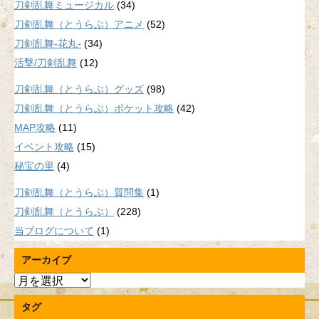
刀剣乱舞ミュージカル
(34)
刀剣乱舞（とうらぶ）アニメ
(52)
刀剣乱舞-花丸-
(34)
活撃/刀剣乱舞
(12)
刀剣乱舞（とうらぶ）グッズ
(98)
刀剣乱舞（とうらぶ）ポケット攻略
(42)
MAP攻略
(11)
イベント攻略
(15)
秘宝の里
(4)
刀剣乱舞（とうらぶ）質問集
(1)
刀剣乱舞（とうらぶ）
(228)
当ブログについて
(1)
アーカイブ
ア
ー
タグ
カ