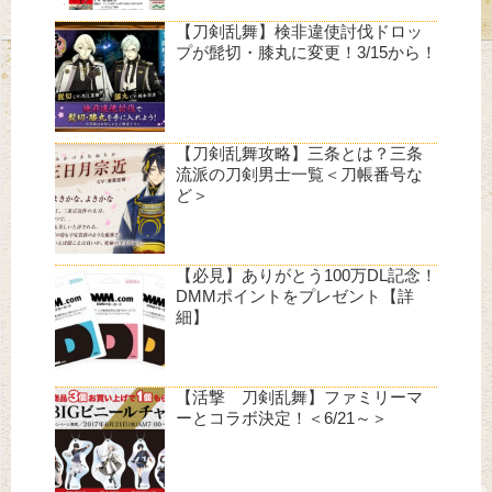
【刀剣乱舞】検非違使討伐ドロッ
プが髭切・膝丸に変更！3/15から！
【刀剣乱舞攻略】三条とは？三条
流派の刀剣男士一覧＜刀帳番号な
ど＞
【必見】ありがとう100万DL記念！
DMMポイントをプレゼント【詳
細】
【活撃 刀剣乱舞】ファミリーマ
ーとコラボ決定！＜6/21～＞