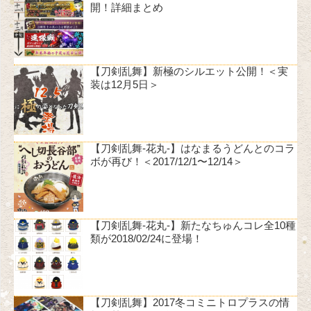
開！詳細まとめ
【刀剣乱舞】新極のシルエット公開！＜実
装は12月5日＞
【刀剣乱舞-花丸-】はなまるうどんとのコラ
ボが再び！＜2017/12/1〜12/14＞
【刀剣乱舞-花丸-】新たなちゅんコレ全10種
類が2018/02/24に登場！
【刀剣乱舞】2017冬コミニトロプラスの情