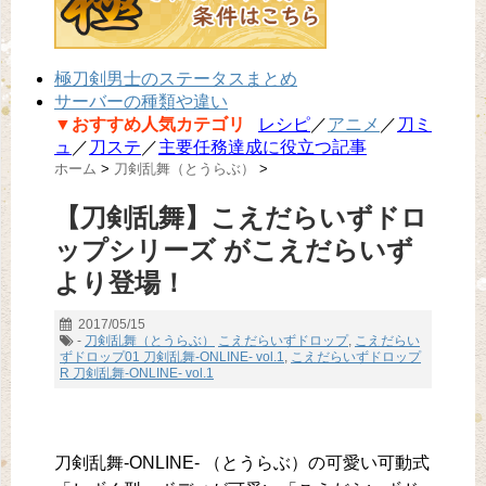
極刀剣男士のステータスまとめ
サーバーの種類や違い
▼おすすめ人気カテゴリ
レシピ
／
アニメ
／
刀ミ
ュ
／
刀ステ
／
主要任務達成に役立つ記事
ホーム
>
刀剣乱舞（とうらぶ）
>
【刀剣乱舞】こえだらいずドロ
ップシリーズ がこえだらいず
より登場！
2017/05/15
-
刀剣乱舞（とうらぶ）
こえだらいずドロップ
,
こえだらい
ずドロップ01 刀剣乱舞-ONLINE- vol.1
,
こえだらいずドロップ
R 刀剣乱舞-ONLINE- vol.1
刀剣乱舞-ONLINE- （とうらぶ）の可愛い可動式