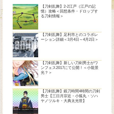
【刀剣乱舞】2-2江戸（江戸の記
憶）攻略＜回想条件・ドロップす
る刀剣情報＞
【刀剣乱舞】足利市とのコラボレ
ーション詳細＜3月4日～4月2日＞
【刀剣乱舞】新しい刀剣男士がワ
ンフェス2017にて公開！＜小龍景
光？＞
【刀剣乱舞】鍛刀時間4時間の刀剣
男士【三日月宗近・小狐丸・ソハ
ヤノツルキ・大典太光世】