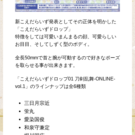
新こえだらいず発表としてその正体を明かした
「こえだらいずドロップ」
特徴をしては可愛いまんまるの顔、可愛らしい
お目目、そしてしずく型のボディ。
全長50mmで首と腕が可動するので好きなポーズ
を取らせる事が出来きます。
「こえだらいずドロップ01 刀剣乱舞-ONLINE-
vol.1」のラインナップは全6種類
三日月宗近
蛍丸
愛染国俊
和泉守兼定