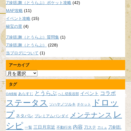
刀剣乱舞（とうらぶ）ポケット攻略
(42)
MAP攻略
(11)
イベント攻略
(15)
秘宝の里
(4)
刀剣乱舞（とうらぶ）質問集
(1)
刀剣乱舞（とうらぶ）
(228)
当ブログについて
(1)
アーカイブ
ア
ー
タグ
カ
イ
とうらぶ
コラボ
イベント
あらすじ
へし切長谷部
OA情報
ブ
ドロッ
ステータス
ソハヤノツルキ
チケット
プ
レ
メンテナンス
ネタバレ
プレミアムバンダイ
シピ
内容
三日月宗近
刀ステ
刀剣乱
不動行光
一覧
刀ミュ