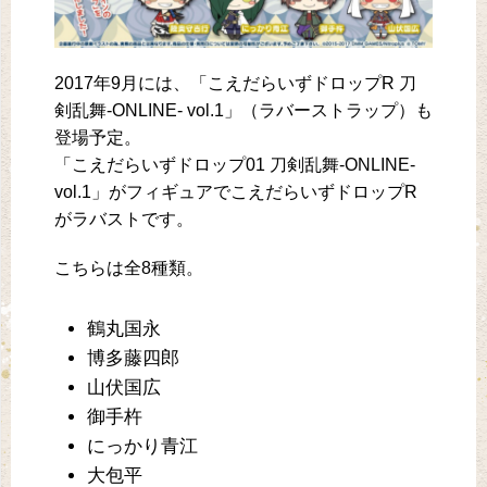
2017年9月には、「こえだらいずドロップR 刀
剣乱舞-ONLINE- vol.1」（ラバーストラップ）も
登場予定。
「こえだらいずドロップ01 刀剣乱舞-ONLINE-
vol.1」がフィギュアでこえだらいずドロップR
がラバストです。
こちらは全8種類。
鶴丸国永
博多藤四郎
山伏国広
御手杵
にっかり青江
大包平