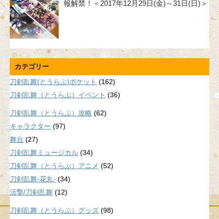
報解禁！＜2017年12月29日(金)～31日(日)＞
カテゴリー
刀剣乱舞(とうらぶ)ポケット
(162)
刀剣乱舞（とうらぶ）イベント
(36)
刀剣乱舞（とうらぶ）攻略
(62)
キャラクター
(97)
舞台
(27)
刀剣乱舞ミュージカル
(34)
刀剣乱舞（とうらぶ）アニメ
(52)
刀剣乱舞-花丸-
(34)
活撃/刀剣乱舞
(12)
刀剣乱舞（とうらぶ）グッズ
(98)