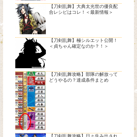
【刀剣乱舞】大典太光世の優良配
合レシピはコレ！＜最新情報＞
【刀剣乱舞】極シルエット公開！
＜貞ちゃん確定なのか？！＞
【刀剣乱舞攻略】部隊の解放って
どうやるの？達成条件まとめ
【刀剣乱舞攻略】日々生み出され