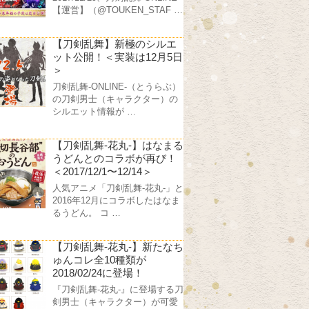
【運営】（@TOUKEN_STAF …
【刀剣乱舞】新極のシルエ
ット公開！＜実装は12月5日
＞
刀剣乱舞-ONLINE-（とうらぶ）
の刀剣男士（キャラクター）の
シルエット情報が …
【刀剣乱舞-花丸-】はなまる
うどんとのコラボが再び！
＜2017/12/1〜12/14＞
人気アニメ「刀剣乱舞-花丸-」と
2016年12月にコラボしたはなま
るうどん。 コ …
【刀剣乱舞-花丸-】新たなち
ゅんコレ全10種類が
2018/02/24に登場！
『刀剣乱舞-花丸-』に登場する刀
剣男士（キャラクター）が可愛