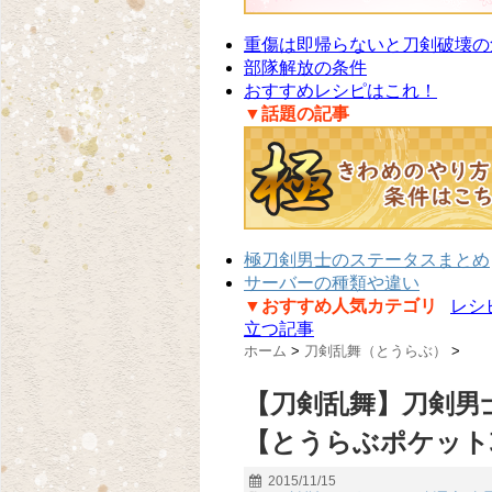
重傷は即帰らないと刀剣破壊の
部隊解放の条件
おすすめレシピはこれ！
▼話題の記事
極刀剣男士のステータスまとめ
サーバーの種類や違い
▼おすすめ人気カテゴリ
レシ
立つ記事
ホーム
>
刀剣乱舞（とうらぶ）
>
【刀剣乱舞】刀剣男
【とうらぶポケット
2015/11/15