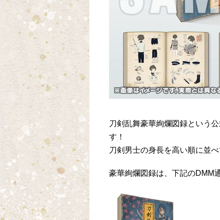
刀剣乱舞豪華絢爛図録という公
す！
刀剣男士の身長を高い順に並べ
豪華絢爛図録は、下記のDMM