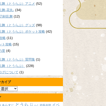
乱舞（とうらぶ）アニメ
(52)
乱舞-花丸-
(34)
/刀剣乱舞
(12)
乱舞（とうらぶ）グッズ
(98)
乱舞（とうらぶ）ポケット攻略
(42)
P攻略
(11)
ント攻略
(15)
の里
(4)
乱舞（とうらぶ）質問集
(1)
乱舞（とうらぶ）
(228)
ログについて
(1)
ーカイブ
グ
とうらぶ
イベ
あらすじ
へし切長谷部
報