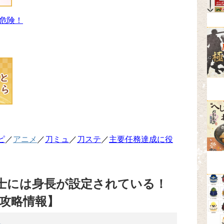
危険！
ピ
／
アニメ
／
刀ミュ
／
刀ステ
／
主要任務達成に役
士には身長が設定されている！
攻略情報】