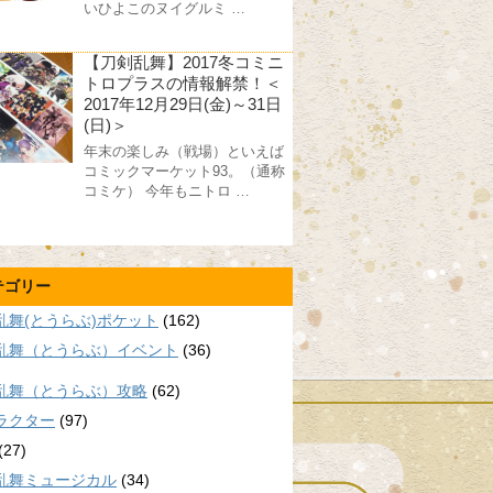
いひよこのヌイグルミ …
【刀剣乱舞】2017冬コミニ
トロプラスの情報解禁！＜
2017年12月29日(金)～31日
(日)＞
年末の楽しみ（戦場）といえば
コミックマーケット93。（通称
コミケ） 今年もニトロ …
テゴリー
乱舞(とうらぶ)ポケット
(162)
乱舞（とうらぶ）イベント
(36)
乱舞（とうらぶ）攻略
(62)
ラクター
(97)
(27)
乱舞ミュージカル
(34)