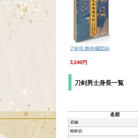
刀剣乱舞絢爛図録
3,240円
刀剣男士身長一覧
名前
岩融
蜻蛉切