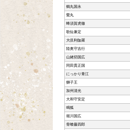
鶴丸国永
鶯丸
蜂須賀虎徹
歌仙兼定
大倶利伽羅
陸奥守吉行
山姥切国広
同田貫正国
にっかり青江
獅子王
加州清光
大和守安定
鳴狐
堀川国広
骨喰藤四郎