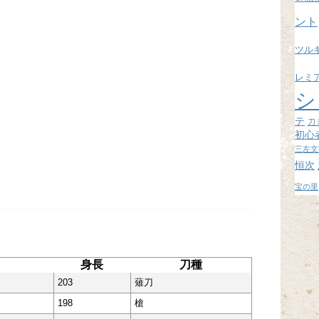
ブ
ント
ツル
レミ
シ
テ
刀
初心
三左文
恒次
宝の里
身長
刀種
203
薙刀
198
槍