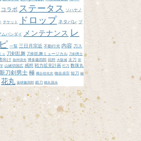
ステータス
コラボ
ソハヤノ
ドロップ
ネタバレ
プ
キ
チケット
レ
メンテナンス
アムバンダイ
ピ
内容
三日月宗近
刀ス
不動行光
一覧
刀剣乱舞
刀剣乱舞ミュージカル
ミュ
刀剣男士
者向け
博多藤四郎
回想
太刀
加州清光
大阪城
宗
感想
戦力拡充計画
数珠丸
山姥切国広
字
打刀
新刀剣男士
極
短刀
物吉貞宗
燭台切光忠
秘
花丸
鍛刀
薬研藤四郎
鶴丸国永