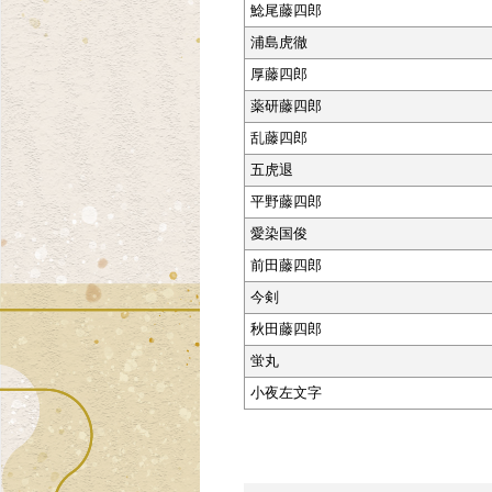
鯰尾藤四郎
浦島虎徹
厚藤四郎
薬研藤四郎
乱藤四郎
五虎退
平野藤四郎
愛染国俊
前田藤四郎
今剣
秋田藤四郎
蛍丸
小夜左文字