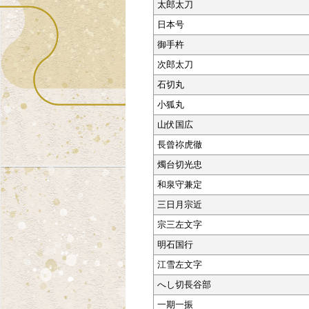
太郎太刀
日本号
御手杵
次郎太刀
石切丸
小狐丸
山伏国広
長曾祢虎徹
燭台切光忠
和泉守兼定
三日月宗近
宗三左文字
明石国行
江雪左文字
へし切長谷部
一期一振