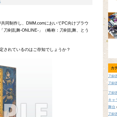
長
共同制作し、DMM.comにおいてPC向けブラウ
刀剣乱舞-ONLINE-」（略称：刀剣乱舞、とう
定されているのはご存知でしょうか？
カ
刀剣
刀剣
刀剣
キャ
舞台
刀剣