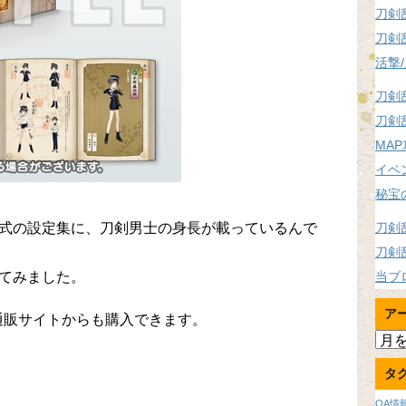
刀剣
刀剣
活撃
刀剣
刀剣
MA
イベ
秘宝
式の設定集に、刀剣男士の身長が載っているんで
刀剣
刀剣
てみました。
当ブ
ア
通販サイトからも購入できます。
ア
ー
タ
カ
イ
OA情