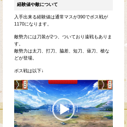
経験値や敵について
入手出来る経験値は通常マスが390でボス戦が
1170になります。
敵勢力には刀装が2つ、ついており遠戦もありま
す。
敵勢力は太刀、打刀、脇差、短刀、薙刀、槍な
どが登場。
ボス戦は以下↓
動
画
プ
レ
ー
ヤ
ー