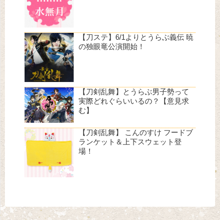
【刀ステ】6/1よりとうらぶ義伝 暁
の独眼竜公演開始！
【刀剣乱舞】とうらぶ男子勢って
実際どれぐらいいるの？【意見求
む】
【刀剣乱舞】 こんのすけ フードブ
ランケット＆上下スウェット登
場！