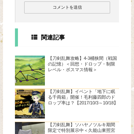
関連記事
【刀剣乱舞攻略】4-3桶狭間（戦国
の記憶）＜回想・ドロップ・制限
レベル・ボスマス情報＞
【刀剣乱舞】イベント「地下に眠
る千両箱」開催！毛利藤四郎のド
ロップ率は？【2017/10/3～10/18】
【刀剣乱舞】ソハヤノツルキ期間
限定で特別展示中＜久能山東照宮