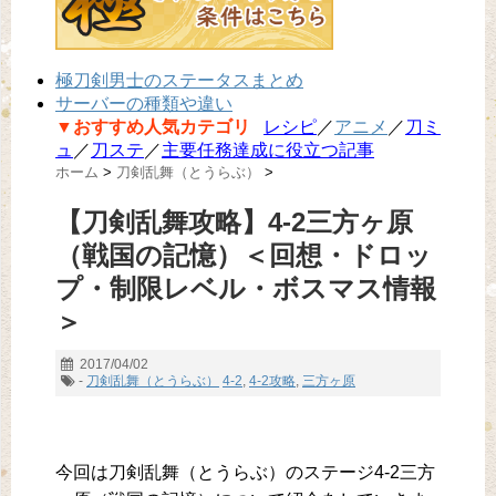
極刀剣男士のステータスまとめ
サーバーの種類や違い
▼おすすめ人気カテゴリ
レシピ
／
アニメ
／
刀ミ
ュ
／
刀ステ
／
主要任務達成に役立つ記事
ホーム
>
刀剣乱舞（とうらぶ）
>
【刀剣乱舞攻略】4-2三方ヶ原
（戦国の記憶）＜回想・ドロッ
プ・制限レベル・ボスマス情報
＞
2017/04/02
-
刀剣乱舞（とうらぶ）
4-2
,
4-2攻略
,
三方ヶ原
今回は刀剣乱舞（とうらぶ）のステージ4-2三方