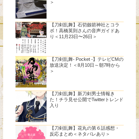
＞
【刀剣乱舞】石切劔箭神社とコラ
ボ！高橋英則さんの音声ガイドあ
り＜11月23日〜26日＞
【刀剣乱舞- Pocket -】テレビCMの
放送決定！＜8月10日～朝7時から
＞
【刀剣乱舞】新刀剣男士情報き
た！チラ見せ公開でTwitterトレンド
入り
【刀剣乱舞】花丸の第６話感想・
反応まとめ＜ネタバレあり＞