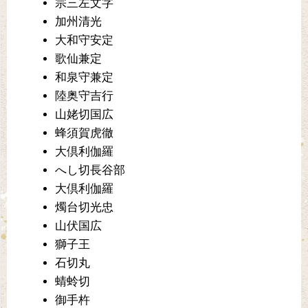
宗三左文字
加州清光
大和守安定
歌仙兼定
和泉守兼定
陸奥守吉行
山姥切国広
蜂須賀虎徹
大倶利伽羅
へし切長谷部
大倶利伽羅
燭台切光忠
山伏国広
獅子王
石切丸
蜻蛉切
御手杵