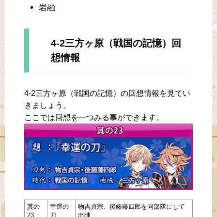
岩融
4-2三方ヶ原（戦国の記憶）回
想情報
4-2三方ヶ原（戦国の記憶）の回想情報を見てい
きましょう。
ここでは回想を一つみる事ができます。
其の
幸運の
物吉貞宗、後藤藤四郎を同部隊にして
23
刀
出陣