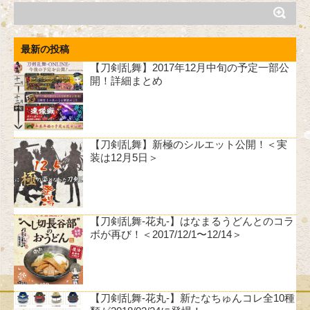
最新の投稿
【刀剣乱舞】2017年12月中旬の予定一部公
開！詳細まとめ
【刀剣乱舞】新極のシルエット公開！＜実
装は12月5日＞
【刀剣乱舞-花丸-】はなまるうどんとのコラ
ボが再び！＜2017/12/1〜12/14＞
【刀剣乱舞-花丸-】新たなちゅんコレ全10種