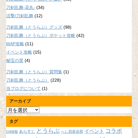
刀剣乱舞-花丸-
(34)
活撃/刀剣乱舞
(12)
刀剣乱舞（とうらぶ）グッズ
(98)
刀剣乱舞（とうらぶ）ポケット攻略
(42)
MAP攻略
(11)
イベント攻略
(15)
秘宝の里
(4)
刀剣乱舞（とうらぶ）質問集
(1)
刀剣乱舞（とうらぶ）
(228)
当ブログについて
(1)
アーカイブ
ア
ー
タグ
カ
イ
とうらぶ
コラボ
イベント
あらすじ
へし切長谷部
OA情報
ブ