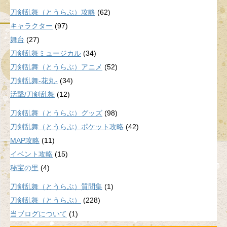
刀剣乱舞（とうらぶ）攻略
(62)
キャラクター
(97)
舞台
(27)
刀剣乱舞ミュージカル
(34)
刀剣乱舞（とうらぶ）アニメ
(52)
刀剣乱舞-花丸-
(34)
活撃/刀剣乱舞
(12)
刀剣乱舞（とうらぶ）グッズ
(98)
刀剣乱舞（とうらぶ）ポケット攻略
(42)
MAP攻略
(11)
イベント攻略
(15)
秘宝の里
(4)
刀剣乱舞（とうらぶ）質問集
(1)
刀剣乱舞（とうらぶ）
(228)
当ブログについて
(1)