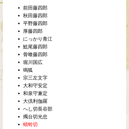
前田藤四郎
秋田藤四郎
平野藤四郎
厚藤四郎
にっかり青江
鯰尾藤四郎
骨喰藤四郎
堀川国広
鳴狐
宗三左文字
大和守安定
和泉守兼定
大倶利伽羅
へし切長谷部
燭台切光忠
蜻蛉切