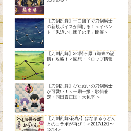
【刀剣乱舞】一口団子で刀剣男士
の新規ボイスが聞ける！＜イベン
ト「兎追いし団子の里」開催＞
【刀剣乱舞】3-1関ヶ原（織豊の記
憶）攻略！＜回想・ドロップ情報
＞
【刀剣乱舞】ぴたぬいの刀剣男士
が可愛い！＜一期一振・歌仙兼
定・同田貫正国・大包平 ＞
【刀剣乱舞-花丸-】はなまるうどん
とのコラボが再び！＜2017/12/1〜
12/14＞