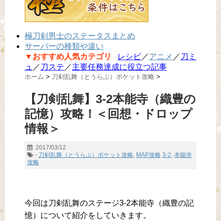
極刀剣男士のステータスまとめ
サーバーの種類や違い
▼おすすめ人気カテゴリ
レシピ
／
アニメ
／
刀ミ
ュ
／
刀ステ
／
主要任務達成に役立つ記事
ホーム
>
刀剣乱舞（とうらぶ）ポケット攻略
>
【刀剣乱舞】3-2本能寺（織豊の
記憶）攻略！＜回想・ドロップ
情報＞
2017/03/12
-
刀剣乱舞（とうらぶ）ポケット攻略
,
MAP攻略
3-2
,
本能寺
攻略
今回は刀剣乱舞のステージ3-2本能寺（織豊の記
憶）について紹介をしていきます。