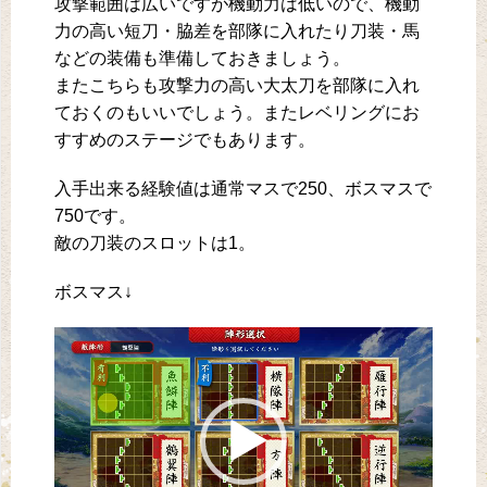
攻撃範囲は広いですが機動力は低いので、機動
力の高い短刀・脇差を部隊に入れたり刀装・馬
などの装備も準備しておきましょう。
またこちらも攻撃力の高い大太刀を部隊に入れ
ておくのもいいでしょう。またレベリングにお
すすめのステージでもあります。
入手出来る経験値は通常マスで250、ボスマスで
750です。
敵の刀装のスロットは1。
ボスマス↓
動
画
プ
レ
ー
ヤ
ー