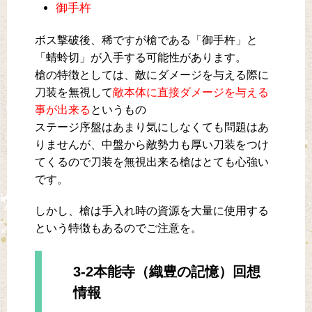
御手杵
ボス撃破後、稀ですが槍である「御手杵」と
「蜻蛉切」が入手する可能性があります。
槍の特徴としては、敵にダメージを与える際に
刀装を無視して
敵本体に直接ダメージを与える
事が出来る
というもの
ステージ序盤はあまり気にしなくても問題はあ
りませんが、中盤から敵勢力も厚い刀装をつけ
てくるので刀装を無視出来る槍はとても心強い
です。
しかし、槍は手入れ時の資源を大量に使用する
という特徴もあるのでご注意を。
3-2本能寺（織豊の記憶）回想
情報