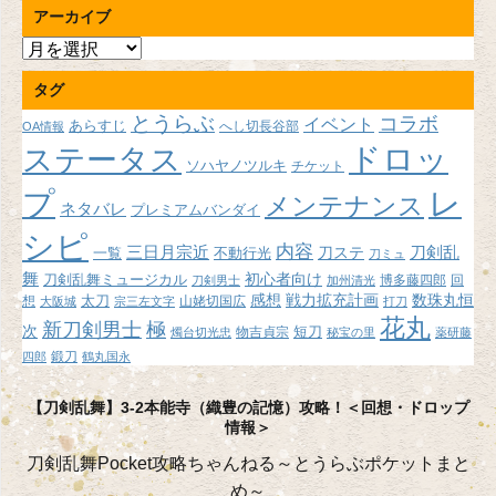
アーカイブ
ア
ー
タグ
カ
イ
とうらぶ
コラボ
イベント
あらすじ
へし切長谷部
OA情報
ブ
ドロッ
ステータス
ソハヤノツルキ
チケット
プ
レ
メンテナンス
ネタバレ
プレミアムバンダイ
シピ
内容
三日月宗近
刀ステ
刀剣乱
不動行光
一覧
刀ミュ
舞
初心者向け
刀剣乱舞ミュージカル
博多藤四郎
回
刀剣男士
加州清光
感想
戦力拡充計画
数珠丸恒
想
太刀
山姥切国広
大阪城
宗三左文字
打刀
花丸
新刀剣男士
極
次
短刀
物吉貞宗
燭台切光忠
秘宝の里
薬研藤
鍛刀
四郎
鶴丸国永
【刀剣乱舞】3-2本能寺（織豊の記憶）攻略！＜回想・ドロップ
情報＞
刀剣乱舞Pocket攻略ちゃんねる～とうらぶポケットまと
め～