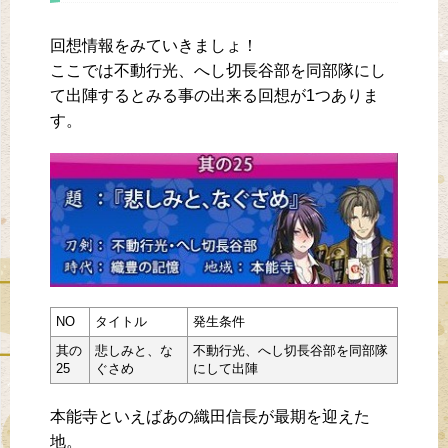
回想情報をみていきましょ！
ここでは不動行光、へし切長谷部を同部隊にし
て出陣するとみる事の出来る回想が1つありま
す。
NO
タイトル
発生条件
其の
悲しみと、な
不動行光、へし切長谷部を同部隊
25
ぐさめ
にして出陣
本能寺といえばあの織田信長が最期を迎えた
地。