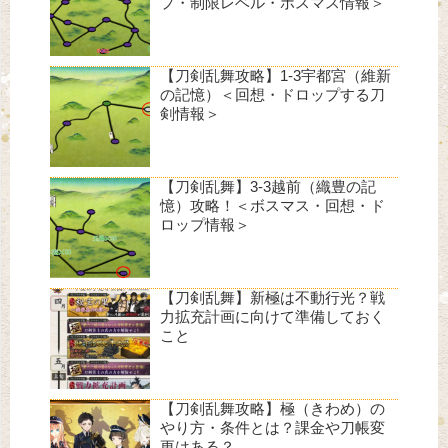
プ・制限レベル・ボスマス情報＞
【刀剣乱舞攻略】1-3宇都宮（維新
の記憶）＜回想・ドロップする刀
剣情報＞
【刀剣乱舞】3-3越前（織豊の記
憶）攻略！＜ボスマス・回想・ド
ロップ情報＞
【刀剣乱舞】新極は不動行光？戦
力拡充計画に向けて準備しておく
こと
【刀剣乱舞攻略】極（きわめ）の
やり方・条件とは？課金や刀帳変
更はある？