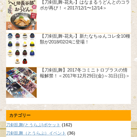
【刀剣乱舞-花丸-】はなまるうどんとのコラ
ボが再び！＜2017/12/1〜12/14＞
【刀剣乱舞-花丸-】新たなちゅんコレ全10種
類が2018/02/24に登場！
【刀剣乱舞】2017冬コミニトロプラスの情
報解禁！＜2017年12月29日(金)～31日(日)＞
カテゴリー
刀剣乱舞(とうらぶ)ポケット
(162)
刀剣乱舞（とうらぶ）イベント
(36)