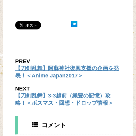
PREV
【刀剣乱舞】阿蘇神社復興支援の企画を発
表！＜Anime Japan2017＞
NEXT
【刀剣乱舞】3-3越前（織豊の記憶）攻
略！＜ボスマス・回想・ドロップ情報＞
コメント